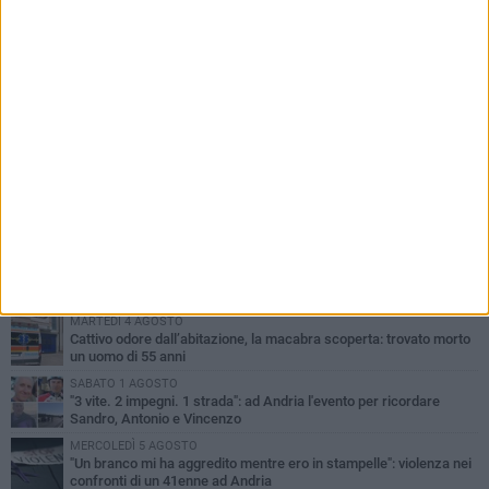
PIÙ LETTI QUESTA SETTIMANA
MARTEDÌ 4 AGOSTO
Cattivo odore dall’abitazione, la macabra scoperta: trovato morto
un uomo di 55 anni
SABATO 1 AGOSTO
"3 vite. 2 impegni. 1 strada": ad Andria l'evento per ricordare
Sandro, Antonio e Vincenzo
MERCOLEDÌ 5 AGOSTO
"Un branco mi ha aggredito mentre ero in stampelle": violenza nei
confronti di un 41enne ad Andria