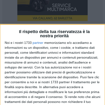
Il rispetto della tua riservatezza è la
nostra priorità
Noi e i nostri 1733
partner
memorizziamo e/o accediamo a
informazioni su un dispositivo, come i cookie, e trattiamo dati
Il Liceo Statale "Carlo Troya" di Andria si conferma ancora
personali, come identificatori univoci e informazioni standard
una volta luogo di incontro tra sapere e vita, tra tradizione
inviate da un dispositivo per annunci e contenuti personalizzati,
culturale e apertura al mondo. La sua offerta formativa, che
misurazione di annunci e contenuti, analisi dell'audience e
da sempre coniuga con rigore e sensibilità la cultura
sviluppo dei servizi.
Con la tua autorizzazione noi e i nostri
classica, i percorsi di internazionalizzazione e l'attenzione
partner possiamo utilizzare dati precisi di geolocalizzazione e
identificazione tramite la scansione del dispositivo. Puoi fare clic
alla crescita integrale della persona, accoglie con pari
per consentire a noi e ai nostri 1733 partner il trattamento per le
convinzione la dimensione sportiva e quella dell'inclusione,
finalità sopra descritte. In alternativa puoi accedere a
consapevole che educare significa formare l'essere umano
informazioni più dettagliate e modificare le tue preferenze prima
in tutte le sue espressioni.
di acconsentire o di negare il consenso.
Si rende noto che alcuni
trattamenti dei dati personali possono non richiedere il tuo