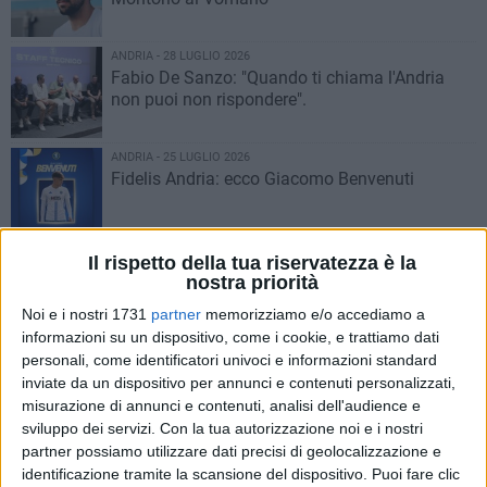
ANDRIA - 28 LUGLIO 2026
Fabio De Sanzo: "Quando ti chiama l'Andria
non puoi non rispondere".
ANDRIA - 25 LUGLIO 2026
Fidelis Andria: ecco Giacomo Benvenuti
ANDRIA - 24 LUGLIO 2026
Il rispetto della tua riservatezza è la
Fidelis Andria e Adidas presentano le maglie
nostra priorità
ufficiali dei biancazzurri per la prossima
Noi e i nostri 1731
partner
memorizziamo e/o accediamo a
stagione sportiva
informazioni su un dispositivo, come i cookie, e trattiamo dati
personali, come identificatori univoci e informazioni standard
ANDRIA - 23 LUGLIO 2026
Fidelis Andria: piazzato il colpo Gjonaj
inviate da un dispositivo per annunci e contenuti personalizzati,
misurazione di annunci e contenuti, analisi dell'audience e
sviluppo dei servizi.
Con la tua autorizzazione noi e i nostri
partner possiamo utilizzare dati precisi di geolocalizzazione e
ANDRIA - 8 LUGLIO 2026
identificazione tramite la scansione del dispositivo. Puoi fare clic
L’ex Fidelis Andria Frederic Massara è il nuovo