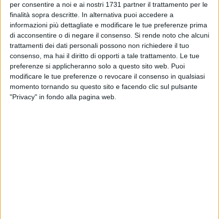
per consentire a noi e ai nostri 1731 partner il trattamento per le
direttore tecnico della Juventus
finalità sopra descritte. In alternativa puoi accedere a
informazioni più dettagliate e modificare le tue preferenze prima
ANDRIA - 7 LUGLIO 2026
di acconsentire o di negare il consenso.
Si rende noto che alcuni
Fidelis Andria: ufficiale l'ingaggio di Verdosci,
trattamenti dei dati personali possono non richiedere il tuo
Tolomello e Rovere
consenso, ma hai il diritto di opporti a tale trattamento. Le tue
preferenze si applicheranno solo a questo sito web. Puoi
modificare le tue preferenze o revocare il consenso in qualsiasi
ANDRIA - 4 LUGLIO 2026
momento tornando su questo sito e facendo clic sul pulsante
Fidelis Andria: presentata la campagna
"Privacy" in fondo alla pagina web.
abbonamenti 2026/2027
ANDRIA - 4 LUGLIO 2026
Fidelis Andria: la prima fase di mercato e le
papabili rivali
ANDRIA - 3 LUGLIO 2026
Fidelis Andria. Nuovo colpo in attacco: Mario
Musy Hernandez è un calciatore biancazzurro
ANDRIA - 1 LUGLIO 2026