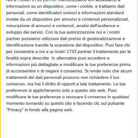
informazioni su un dispositivo, come i cookie, e trattiamo dati
personali, come identificatori univoci e informazioni standard
inviate da un dispositivo per annunci e contenuti personalizzati,
misurazione di annunci e contenuti, analisi dell'audience e
sviluppo dei servizi.
Con la tua autorizzazione noi e i nostri
partner possiamo utilizzare dati precisi di geolocalizzazione e
identificazione tramite la scansione del dispositivo. Puoi fare clic
per consentire a noi e ai nostri 1733 partner il trattamento per le
Un grave incidente stradale è avvenuto dopo la mezzanotte
finalità sopra descritte. In alternativa puoi accedere a
di sabato 16 maggio, intorno alle 00.30 nel centro abitato di
informazioni più dettagliate e modificare le tue preferenze prima
Andria.
di acconsentire o di negare il consenso.
Si rende noto che alcuni
Due autovetture, una Bmw di colore bianco e una Citroen C3
trattamenti dei dati personali possono non richiedere il tuo
nera, per cause in corso di accertamento si sono impattate
consenso, ma hai il diritto di opporti a tale trattamento. Le tue
all'incrocio tra via Puccini e via Paganini. Due i feriti di cui
preferenze si applicheranno solo a questo sito web. Puoi
modificare le tue preferenze o revocare il consenso in qualsiasi
uno, una ragazza 21enne di Andria, è in gravi condizioni e
momento tornando su questo sito e facendo clic sul pulsante
trasportata in codice rosso al pronto soccorso del "Bonomo"
"Privacy" in fondo alla pagina web.
di Andria.
Sul posto con i sanitari del 118, sono intervenuti i poliziotti
della squadra "Volanti" della Questura di Andria, che hanno