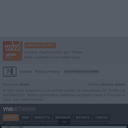
ANDRIAVIVA APP
Scarica l'applicazione per iPhone,
iPad e Android e ricevi notizie push
Contatti
Policy e Privacy
GOCITY NEWS PLATFORM
Notizie da
Andria
Direttore
Antonio Quinto
© 2001-2026 AndriaViva è un portale gestito da InnovaNews srl. Partita iva
08059640725. Testata giornalistica telematica registrata presso il Tribunale di
Trani. Tutti i diritti riservati.
ANDRIA
BARI
BARLETTA
BISCEGLIE
BITONTO
CANOSA
CERIGNOLA
CORATO
GIOVINAZZO
MARGHERITA DI SAVOIA