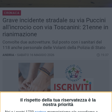
CRONACA
Grave incidente stradale su via Puccini
all'incrocio con via Toscanini: 21enne in
rianimazione
Convolte due autovetture. Sul posto con i sanitari del
118 anche personale delle Volanti della Polizia di Stato
ANDRIA -
SABATO 16 MAGGIO 2026
19.37
Il rispetto della tua riservatezza è la
nostra priorità
Noi e i nostri 1733
partner
memorizziamo e/o accediamo a