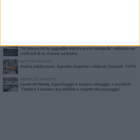
MARTEDÌ 4 AGOSTO
Cattivo odore dall’abitazione, la macabra scoperta: trovato morto
un uomo di 55 anni
VENERDÌ 7 AGOSTO
Si potenzia la dotazione organica della Polizia di Stato nella Bat
MERCOLEDÌ 5 AGOSTO
"Un branco mi ha aggredito mentre ero in stampelle": violenza nei
confronti di un 41enne ad Andria
MARTEDÌ 4 AGOSTO
Andria saluta mons. Agostino Superbo: celebrati i funerali - FOTO
MERCOLEDÌ 5 AGOSTO
Castel del Monte, il parcheggio é sempre selvaggio. I residenti:
"Tutelare il maniero tra vivibilità e rispetto del paesaggio"