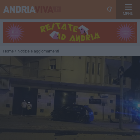
MENU
Home
Notizie e aggiornamenti