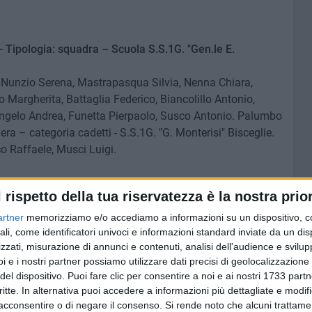
Tipologia: squadra – Scuola S.S.1G. "Gen.le E.
Nunzio Serena, Mastrapasqua Silvia, Nenna Chiara,
 Margherita, Battaglia Federico, Biancolillo Antonio,
'Angelo Andrea, Funetta Pierpaolo, Susco Antonio. Palumbo
era – categoria cadetti - S.S.1G. "G. Monterisi" Bisceglie.
 Raffaele, Musci Luigi.
a: squadra -Scuola I.I.S.S."Ettore Carafa" Andria:
l rispetto della tua riservatezza è la nostra prior
stian, Lombardi Andrea, Lopetuso Fabio, Marcellino
uale, Saccotelli Luca, Simone Giuseppe, Tortora
artner
memorizziamo e/o accediamo a informazioni su un dispositivo, c
ali, come identificatori univoci e informazioni standard inviate da un di
zzati, misurazione di annunci e contenuti, analisi dell'audience e svilupp
ra Michele
i e i nostri partner possiamo utilizzare dati precisi di geolocalizzazione 
del dispositivo. Puoi fare clic per consentire a noi e ai nostri 1733 partn
ogia: squadra – Scuola: Liceo Classico "Carlo Troya"
critte. In alternativa puoi accedere a informazioni più dettagliate e modif
acconsentire o di negare il consenso.
Si rende noto che alcuni trattamen