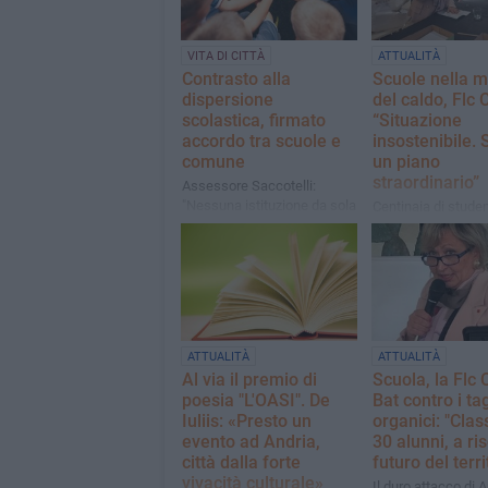
VITA DI CITTÀ
ATTUALITÀ
Contrasto alla
Scuole nella 
dispersione
del caldo, Flc C
scolastica, firmato
“Situazione
accordo tra scuole e
insostenibile. 
comune
un piano
straordinario”
Assessore Saccotelli:
"Nessuna istituzione da sola
Centinaia di studen
può vincere la slide
docenti e persona
dell'inclusione"
sono costretti a op
aule che superano
sistematicamente l
di temperatura prev
legge
ATTUALITÀ
ATTUALITÀ
Al via il premio di
Scuola, la Flc 
poesia "L'OASI". De
Bat contro i tag
Iuliis: «Presto un
organici: "Class
evento ad Andria,
30 alunni, a ris
città dalla forte
futuro del terri
vivacità culturale»
Il duro attacco di 