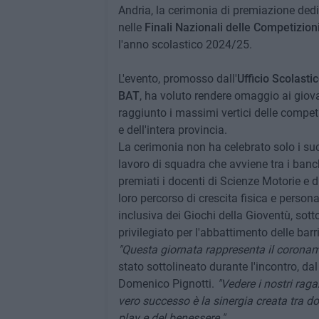
Andria, la cerimonia di premiazione dedic
nelle
Finali Nazionali delle Competizion
l'anno scolastico 2024/25.
L'evento, promosso dall'
Ufficio Scolasti
BAT
, ha voluto rendere omaggio ai giovan
raggiunto i massimi vertici delle competi
e dell'intera provincia.
La cerimonia non ha celebrato solo i su
lavoro di squadra che avviene tra i banc
premiati i docenti di Scienze Motorie e 
loro percorso di crescita fisica e person
inclusiva dei Giochi della Gioventù, sott
privilegiato per l'abbattimento delle barr
"Questa giornata rappresenta il coroname
stato sottolineato durante l'incontro, dal 
Domenico Pignotti.
"Vedere i nostri raga
vero successo è la sinergia creata tra doc
play e del benessere."