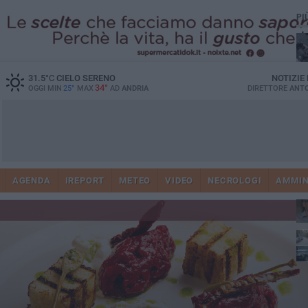
PI
31.5
°C
CIELO SERENO
NOTIZIE
34°
OGGI MIN
25°
MAX
AD
ANDRIA
DIRETTORE
ANTO
41
AGENDA
IREPORT
METEO
VIDEO
NECROLOGI
AMMIN
tra