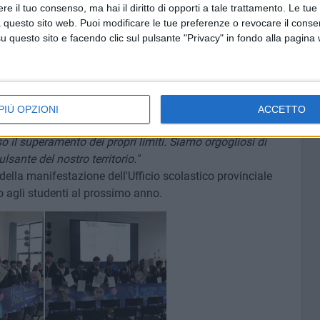
Giovanni, Leone Giovanni.
e il tuo consenso, ma hai il diritto di opporti a tale trattamento. Le tue
cquarelli Santola.
 questo sito web. Puoi modificare le tue preferenze o revocare il conse
questo sito e facendo clic sul pulsante "Privacy" in fondo alla pagina
a dei cittadini che hanno imparato il valore della
in queste Finali Nazionali ci sono sveglie all'alba,
pacità di rialzarsi dopo ogni caduta. Vedere i nostri
orie e di Sostegno camminare fianco a fianco, uniti da un
PIÙ OPZIONI
ACCETTO
. Lo sport nelle nostre scuole della BAT non è una gara
o il superamento dei propri limiti. Siamo orgogliosi di
ulsante del nostro territorio."
ella manifestazione dell'Ufficio scolastico provinciale
 agli studenti al prossimo anno.