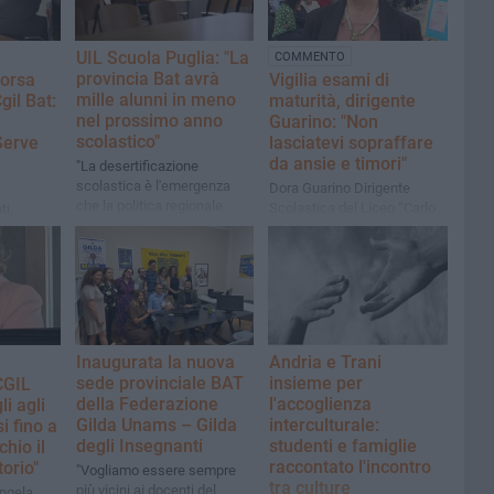
UIL Scuola Puglia: "La
COMMENTO
provincia Bat avrà
morsa
Vigilia esami di
mille alunni in meno
gil Bat:
maturità, dirigente
nel prossimo anno
Guarino: "Non
scolastico"
Serve
lasciatevi sopraffare
da ansie e timori"
"La desertificazione
scolastica è l'emergenza
Dora Guarino Dirigente
che la politica regionale
Scolastica del Liceo “Carlo
ti,
continua a ignorare"
Troya” e Presidente della
le ATA
rete di scuole C.I.S.A.
erare in
"Buona maturità a tutti voi!"
e soglie
iste dalla
Inaugurata la nuova
Andria e Trani
sede provinciale BAT
insieme per
CGIL
della Federazione
l'accoglienza
li agli
Gilda Unams – Gilda
interculturale:
i fino a
degli Insegnanti
studenti e famiglie
chio il
raccontato l'incontro
torio"
"Vogliamo essere sempre
tra culture
più vicini ai docenti del
Angela