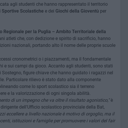
ata agli studenti che hanno rappresentato il territorio
i Sportive Scolastiche
e dei
Giochi della Gioventù
per
co Regionale per la Puglia – Ambito Territoriale della
i atleti che, con dedizione e spirito di sacrificio, hanno
zioni nazionali, portando alto il nome delle proprie scuole
ccessi cronometrici o i piazzamenti, ma il fondamentale
hi e sui campi da gioco. Accanto agli studenti, sono stati
di Sostegno, figure chiave che hanno guidato i ragazzi nel
ale. Particolare rilievo è stato dato alla componente
olineando come lo sport scolastico sia il terreno
iere e la valorizzazione di ogni singola abilità.
nto di un impegno che va oltre il risultato agonistico,"
è
dirigente dell'Ufficio scolastico provinciale della Bat,
zzi eccellere a livello nazionale è motivo di orgoglio, ma il
enti, istituzioni e famiglie per promuovere i valori del fair