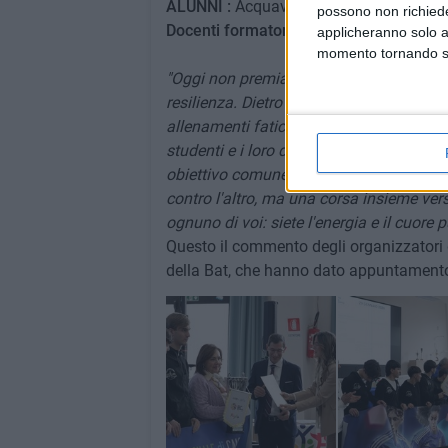
ALUNNI :
Acquaviva Samuele, Capozza 
possono non richieder
Docenti formatori:
Mansi Riccardina Qua
applicheranno solo a
momento tornando su 
"Oggi non premiamo solo dei campioni, m
resilienza. Dietro ogni risultato ottenuto 
allenamenti faticosi e, soprattutto, la ca
studenti e i loro docenti di Scienze Mot
obiettivo comune, è la vittoria più bella
contro l'altro, ma una corsa insieme vers
ognuno di voi: siete l'energia e il cuore p
Questo il commento degli organizzatori d
della Bat, che hanno dato appuntamento