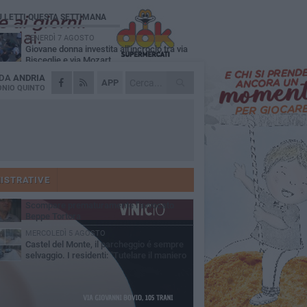
Ù LETTI QUESTA SETTIMANA
VENERDÌ 7 AGOSTO
Giovane donna investita all'incrocio tra via
Bisceglie e via Mozart
 DA
ANDRIA
MARTEDÌ 4 AGOSTO
APP
Cattivo odore dall’abitazione, la macabra
NIO QUINTO
scoperta: trovato morto un uomo di 55 anni
MERCOLEDÌ 5 AGOSTO
"Un branco mi ha aggredito mentre ero in
stampelle": violenza nei confronti di un
enne ad Andria
MARTEDÌ 4 AGOSTO
Andria saluta mons. Agostino Superbo:
celebrati i funerali - FOTO
ISTRATIVE
GIOVEDÌ 30 LUGLIO
Scompare prematuramente l'avvocato
Beppe Tortora
MERCOLEDÌ 5 AGOSTO
Castel del Monte, il parcheggio é sempre
selvaggio. I residenti: "Tutelare il maniero
 vivibilità e rispetto del paesaggio"