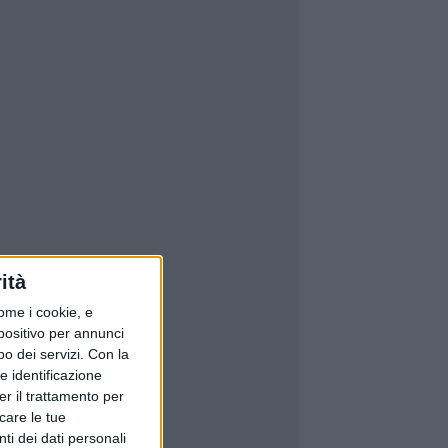
ità
ome i cookie, e
spositivo per annunci
o dei servizi.
Con la
e identificazione
er il trattamento per
icare le tue
ti dei dati personali