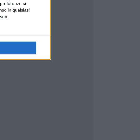
 preferenze si
nso in qualsiasi
 web.