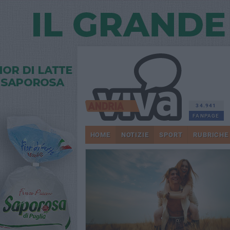
34.941
FANPAGE
HOME
NOTIZIE
SPORT
RUBRICHE