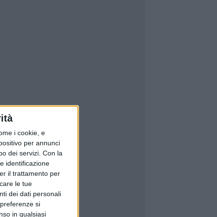
ità
ome i cookie, e
spositivo per annunci
o dei servizi.
Con la
e identificazione
er il trattamento per
icare le tue
ti dei dati personali
 preferenze si
nso in qualsiasi