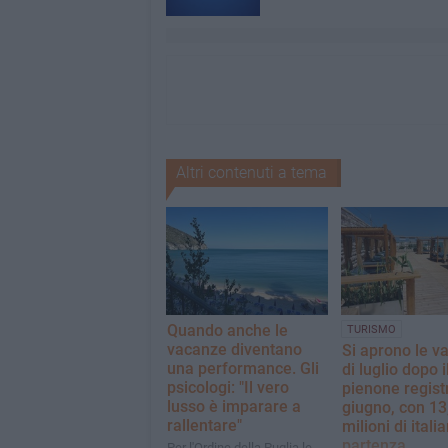
Altri contenuti a tema
Quando anche le
TURISMO
vacanze diventano
Si aprono le v
una performance. Gli
di luglio dopo i
psicologi: "Il vero
pienone regist
lusso è imparare a
giugno, con 13
rallentare"
milioni di italia
partenza
Per l'Ordine della Puglia le