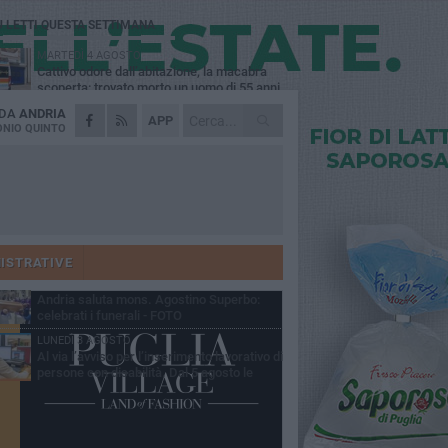
Ù LETTI QUESTA SETTIMANA
MARTEDÌ 4 AGOSTO
Cattivo odore dall’abitazione, la macabra
scoperta: trovato morto un uomo di 55 anni
 DA
ANDRIA
SABATO 1 AGOSTO
APP
"3 vite. 2 impegni. 1 strada": ad Andria
NIO QUINTO
l'evento per ricordare Sandro, Antonio e
ncenzo
MERCOLEDÌ 5 AGOSTO
"Un branco mi ha aggredito mentre ero in
stampelle": violenza nei confronti di un
enne ad Andria
GIOVEDÌ 30 LUGLIO
Scompare prematuramente l'avvocato
Beppe Tortora
ISTRATIVE
MARTEDÌ 4 AGOSTO
Andria saluta mons. Agostino Superbo:
celebrati i funerali - FOTO
LUNEDÌ 3 AGOSTO
Al via l’avviso per l’inserimento lavorativo di
persone con disabilità. Dal 5 agosto le
mande