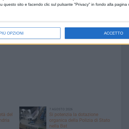
eciso con la sua terra,
Giuliano
guarda al futuro
questo sito e facendo clic sul pulsante "Privacy" in fondo alla pagina
al momento, infatti, non ha intenzione di rientrare
Andria, la sua resta una storia di riscatto e orgoglio: la
 non ha confini e che, con il sacrificio, si può diventare
 profondamente legati a casa.
PIÙ OPZIONI
ACCETTO
7 AGOSTO 2026
età del
Si potenzia la dotazione
ndria
organica della Polizia di Stato
nella Bat