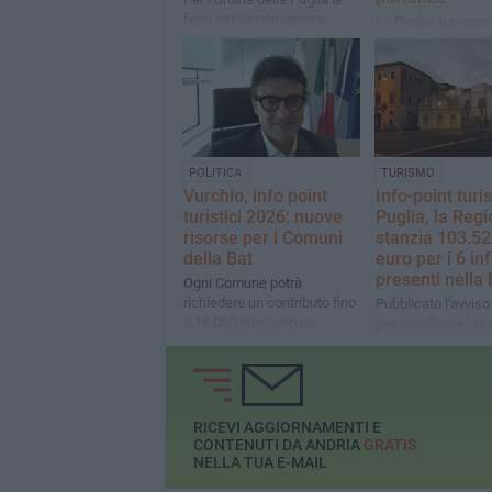
ferie estive non devono
La Puglia si presen
essere un'altra occasione di
stagione estiva 20
produttività
trend di crescita gi
consolidato nei pr
dell’anno
POLITICA
TURISMO
Vurchio, info point
Info-point turis
turistici 2026: nuove
Puglia, la Reg
risorse per i Comuni
stanzia 103.52
della Bat
euro per i 6 in
presenti nella 
Ogni Comune potrà
richiedere un contributo fino
Pubblicato l'avviso
a 16.000 euro, con un
per qualificare i pu
cofinanziamento minimo del
informativi del terri
20%
RICEVI AGGIORNAMENTI E
CONTENUTI DA ANDRIA
GRATIS
NELLA TUA E-MAIL