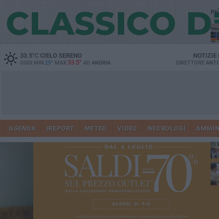
PI
33.5
°C
CIELO SERENO
NOTIZIE
33.5°
OGGI MIN
25°
MAX
AD
ANDRIA
DIRETTORE
ANTO
Vi
41
AGENDA
IREPORT
METEO
VIDEO
NECROLOGI
AMMIN
do