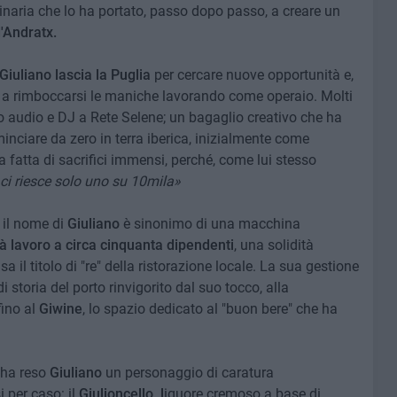
inaria che lo ha portato, passo dopo passo, a creare un
'Andratx.
Giuliano lascia la Puglia
per cercare nuove opportunità e,
a a rimboccarsi le maniche lavorando come operaio. Molti
o audio e DJ a Rete Selene; un bagaglio creativo che ha
inciare da zero in terra iberica, inizialmente come
 fatta di sacrifici immensi, perché, come lui stesso
: ci riesce solo uno su 10mila»
 il nome di
Giuliano
è sinonimo di una macchina
à lavoro a circa cinquanta dipendenti
, una solidità
 il titolo di "re" della ristorazione locale. La sua gestione
 storia del porto rinvigorito dal suo tocco, alla
 fino al
Giwine
, lo spazio dedicato al "buon bere" che ha
e ha reso
Giuliano
un personaggio di caratura
i per caso: il
Giulioncello, l
iquore cremoso a base di