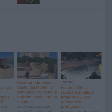
Un amore da favola a
TURISMO
Castel del Monte: la
acanze
Estate 2026 da
romantica proposta di
l
record: la Puglia si
matrimonio del turista
rato a
prepara a vivere
olandese
,5
un’estate da
ni in
protagonista
L'emozionante racconto
social di Enza Sgaramella