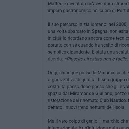
Matteo
è diventata un'avventura straord
impero gastronomico nel cuore di
Port d
Il suo percorso inizia lontano:
nel 2000, 
una volta sbarcato in
Spagna
, non esit
in città lo ricordano ancora come tecnic
portato con sé quando ha scelto di ricom
semplice dipendente. È stata una scalata
ricorda:
«Riuscire all'estero non è facile
Oggi, chiunque passi da Maiorca sa che
organizzativa di qualità.
Il suo gruppo d
costruita passo dopo passo che gli è valsa
spazia dal
Miramar de Giuliano,
pezzo di
ristorazione del rinomato
Club Nautico
,
dettato i nuovi trend notturni dell'isola.
Ma il vero colpo di genio, il marchio ch
internazionale, è un'intuizione nata quas