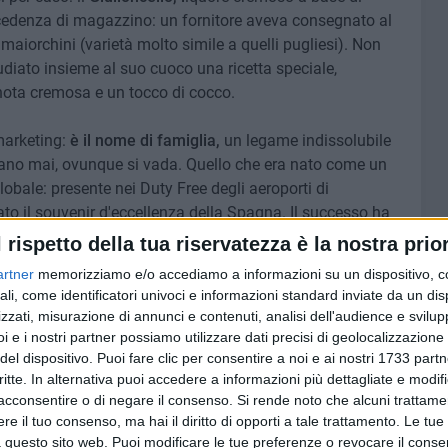
ccedenza di magazzino: un fornitore aveva consegnato al
maiorchini (varietà molto simile a quelli pugliesi). Non
udiato insieme al suo cuoco una ricetta speciale,
ota cremosa e un tocco di cocco.
marketing:
è il nome di famiglia,
un legame indissolubile
icano mai, ovunque si vada. Quello che era nato come un
obale: presente nei Duty Free degli aeroporti di
to il souvenir d'eccellenza della Spagna. Il successo ha
ando fino agli Stati Uniti, dove sono già state vendute
l rispetto della tua riservatezza è la nostra prior
viene sempre più spesso scelto come originale bomboniera
artner
memorizziamo e/o accediamo a informazioni su un dispositivo, c
ali, come identificatori univoci e informazioni standard inviate da un di
zzati, misurazione di annunci e contenuti, analisi dell'audience e svilupp
atica gli è valso la
nomina
a
Segretario Nazionale
i e i nostri partner possiamo utilizzare dati precisi di geolocalizzazione 
o) per la Spagna e le Baleari. Un ruolo di rappresentanza
del dispositivo. Puoi fare clic per consentire a noi e ai nostri 1733 partn
onte tra culture, portando il pragmatismo andriese, non di
critte. In alternativa puoi accedere a informazioni più dettagliate e modif
acconsentire o di negare il consenso.
Si rende noto che alcuni trattamen
salotti istituzionali che contano.
e il tuo consenso, ma hai il diritto di opporti a tale trattamento. Le tue
 questo sito web. Puoi modificare le tue preferenze o revocare il conse