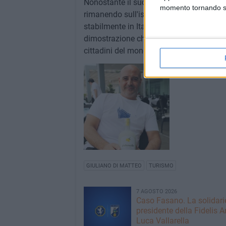
Nonostante il successo e il legame mai r
momento tornando su 
rimanendo sull'isola che lo ha adottato: 
stabilmente in Italia. Per la comunità di 
dimostrazione che il "saper fare" pugliese
cittadini del mondo restando, nel cuore,
GIULIANO DI MATTEO
TURISMO
7 AGOSTO 2026
Caso Fasano. La solidari
presidente della Fidelis A
Luca Vallarella