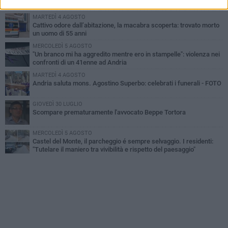
MARTEDÌ 4 AGOSTO
Cattivo odore dall’abitazione, la macabra scoperta: trovato morto
un uomo di 55 anni
MERCOLEDÌ 5 AGOSTO
"Un branco mi ha aggredito mentre ero in stampelle": violenza nei
confronti di un 41enne ad Andria
MARTEDÌ 4 AGOSTO
Andria saluta mons. Agostino Superbo: celebrati i funerali - FOTO
GIOVEDÌ 30 LUGLIO
Scompare prematuramente l'avvocato Beppe Tortora
MERCOLEDÌ 5 AGOSTO
Castel del Monte, il parcheggio é sempre selvaggio. I residenti:
"Tutelare il maniero tra vivibilità e rispetto del paesaggio"