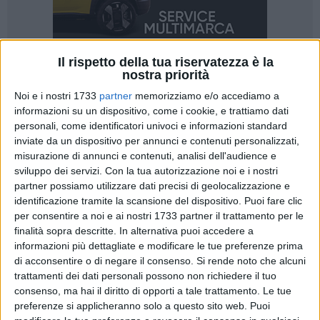
Il rispetto della tua riservatezza è la
nostra priorità
Noi e i nostri 1733
partner
memorizziamo e/o accediamo a
informazioni su un dispositivo, come i cookie, e trattiamo dati
personali, come identificatori univoci e informazioni standard
inviate da un dispositivo per annunci e contenuti personalizzati,
La scorretta alimentazione, unita alla riduzione dell'attività
misurazione di annunci e contenuti, analisi dell'audience e
fisica, continua ad alimentare la crescita dei casi di
sviluppo dei servizi.
Con la tua autorizzazione noi e i nostri
sovrappeso e obesità tra bambini e ragazzi, fenomeno
partner possiamo utilizzare dati precisi di geolocalizzazione e
aggravato dal consumo sempre più diffuso di alimenti ultra-
identificazione tramite la scansione del dispositivo. Puoi fare clic
per consentire a noi e ai nostri 1733 partner il trattamento per le
processati. In questo contesto assume particolare
finalità sopra descritte. In alternativa puoi accedere a
importanza il programma "Frutta e Verdura nelle Scuole", che
informazioni più dettagliate e modificare le tue preferenze prima
promuove il consumo di prodotti ortofrutticoli freschi,
di acconsentire o di negare il consenso.
Si rende noto che alcuni
stagionali e di qualità tra gli studenti. A sottolinearlo è
trattamenti dei dati personali possono non richiedere il tuo
Coldiretti Puglia, in occasione della pubblicazione da parte
consenso, ma hai il diritto di opporti a tale trattamento. Le tue
del MASAF del decreto che disciplina l'attuazione del
preferenze si applicheranno solo a questo sito web. Puoi