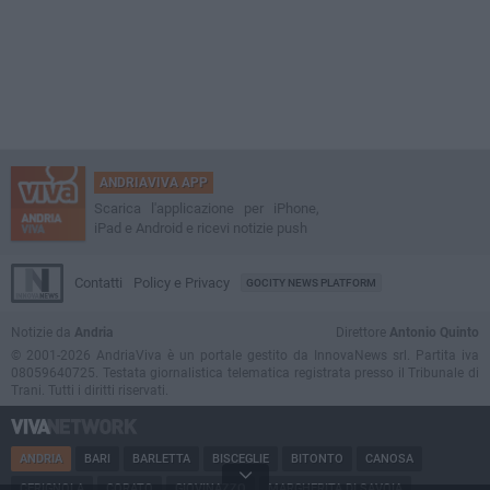
ANDRIAVIVA APP
Scarica l'applicazione per iPhone,
iPad e Android e ricevi notizie push
Contatti
Policy e Privacy
GOCITY NEWS PLATFORM
Notizie da
Andria
Direttore
Antonio Quinto
© 2001-2026 AndriaViva è un portale gestito da InnovaNews srl. Partita iva
08059640725. Testata giornalistica telematica registrata presso il Tribunale di
Trani. Tutti i diritti riservati.
ANDRIA
BARI
BARLETTA
BISCEGLIE
BITONTO
CANOSA
CERIGNOLA
CORATO
GIOVINAZZO
MARGHERITA DI SAVOIA