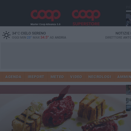
PI
34
°C
CIELO SERENO
NOTIZIE
34.5°
OGGI MIN
25°
MAX
AD
ANDRIA
DIRETTORE
ANTO
41
AGENDA
IREPORT
METEO
VIDEO
NECROLOGI
AMMIN
tra