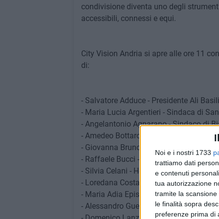
condivisione diventa uno degli strumenti pi
accessibili, connessi e equi.
City Vision Andria si apre alle ore 11 con
di:
- Salvatore Adduce - Presidente Ali Basi
- Maria Lucia Argentieri - Sindaca di San
- Angelantonio Agnarano - Sindaco di Bi
- Amedeo Bottaro - Sindaco di Trani
I
- Giovanna Bruno - Sindaca di Andria
Noi e i nostri 1733
p
- Raffaele Bucci - Assessore alla Mobil
trattiamo dati person
- Silvia Celani - Head of Innovation — P
e contenuti personali
- Loredana Costanza - Assessora alla D
tua autorizzazione no
- Maria Adia Episcopo - Sindaca di Fogg
tramite la scansione 
le finalità sopra des
- Alessandro Guerrera - Founder & CEO 
preferenze prima di 
- Domenico Lanzilotta - Direttore City Vi