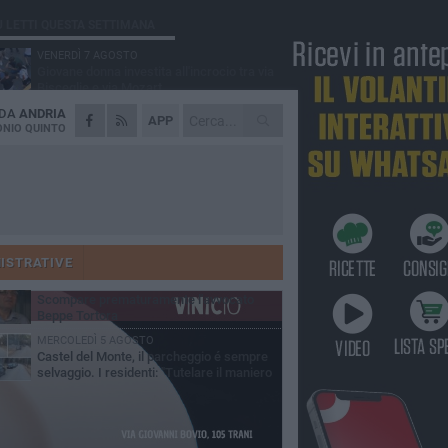
Ù LETTI QUESTA SETTIMANA
VENERDÌ 7 AGOSTO
Giovane donna investita all'incrocio tra via
Bisceglie e via Mozart
 DA
ANDRIA
MARTEDÌ 4 AGOSTO
APP
Cattivo odore dall’abitazione, la macabra
NIO QUINTO
scoperta: trovato morto un uomo di 55 anni
MERCOLEDÌ 5 AGOSTO
"Un branco mi ha aggredito mentre ero in
stampelle": violenza nei confronti di un
enne ad Andria
MARTEDÌ 4 AGOSTO
Andria saluta mons. Agostino Superbo:
celebrati i funerali - FOTO
ISTRATIVE
GIOVEDÌ 30 LUGLIO
Scompare prematuramente l'avvocato
Beppe Tortora
MERCOLEDÌ 5 AGOSTO
Castel del Monte, il parcheggio é sempre
selvaggio. I residenti: "Tutelare il maniero
 vivibilità e rispetto del paesaggio"