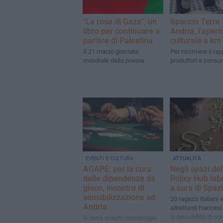
"La rosa di Gaza", un
Spaccio Terre
libro per continuare a
Andria, l'aperit
parlare di Palestina
culturale a km
Il 21 marzo giornata
Per riscrivere il rap
mondiale della poesia
produttori e consu
EVENTI E CULTURA
ATTUALITÀ
AGAPE: per la cura
Negli spazi de
delle dipendenze da
Policy Hub lab
gioco, incontro di
a cura di Spazi
sensibilizzazione ad
20 ragazzi italiani 
Andria
altrettanti frances
la possibilità di co
Si terrà questo pomeriggio