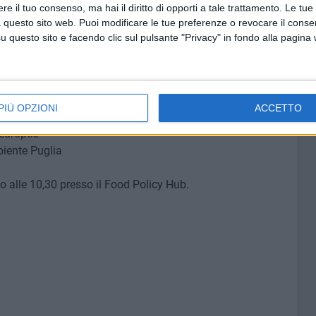
e il tuo consenso, ma hai il diritto di opporti a tale trattamento. Le tue
 dell'energia
 questo sito web. Puoi modificare le tue preferenze o revocare il conse
questo sito e facendo clic sul pulsante "Privacy" in fondo alla pagina
siglio Regionale Puglia
ofessional — A2A Calore & Servizi
nsizione ecologica e Ambiente del Comune di Cremona
ri Pubblici e Infrastrutture del Comune di Benevento
PIÙ OPZIONI
ACCETTO
ità, sicurezza e cybersecurity del Comune di Torino
 europeo
biente Puglia
 alle 10,30 presso il Food Policy Hub.