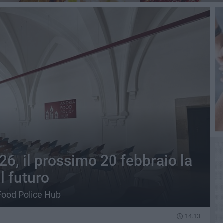
26, il prossimo 20 febbraio la
l futuro
Food Police Hub
14.13