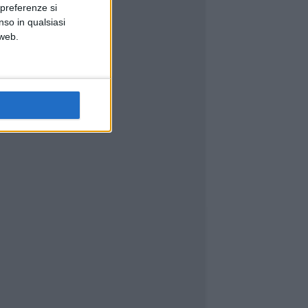
 preferenze si
nso in qualsiasi
 web.