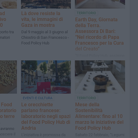
 ad
Là dove resiste la
TERRITORIO
ivo
vita, le immagini di
Earth Day, Giornata
 0
Gaza in mostra
della Terra.
Assessora Di Bari:
porto tra
Dal 9 maggio al 3 giugno al
“Nel ricordo di Papa
matori
Chiostro di San Francesco -
Francesco per la Cura
Food Policy Hub
del Creato”
"Il Food Policy Hub, assieme
a "Spazio Terre", si fa
promotore di incontri,
laboratori e attività di
sensibilizzazione"
EVENTI E CULTURA
TERRITORIO
l Food
Le orecchiette
Mese della
oratorio
parlano francese:
Sostenibilità
o terre
laboratorio negli spazi
Alimentare: fino al 10
del Food Policy Hub di
marzo le iniziative del
e
Andria
Food Policy Hub
i avranno
noscere il
​L’iniziativa è promossa da
Sabato 22 febbraio, “Legumi