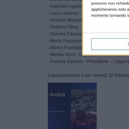
possono non richieder
- Gabriele Lippolis - Presidente — I colori
applicheranno solo a
- Luca Lopomo - Sindaco di Crispiano
momento tornando su 
- Antonio Matarrelli - Presidente del Con
- Federico Nina - Project engineering-pr
- Simona Pasquali - Assessora alla Tra
- Mario Pasquariello - Assessore ai Lavo
- Marco Porcedda - Assessore alla Legal
- Matteo Ricci - Deputato al Parlamento
- Daniela Salzedo - Presidente — Legam
L'appuntamento è per venerdì 20 febbraio