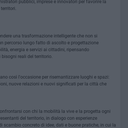
tratori pubblici, imprese e innovatori per favorire la
erritori.
rendere una trasformazione intelligente che non si
un percorso lungo fatto di ascolto e progettazione
tà, energia e servizi ai cittadini, ripensando
bisogni reali del territorio.
tano così l'occasione per risemantizzare luoghi e spazi:
oni, nuove relazioni e nuovi significati per la città che
onfrontarsi con chi la mobilità la vive e la progetta ogni
sentanti del territorio, in dialogo con esperienze
di scambio concreto di idee, dati e buone pratiche, in cui la