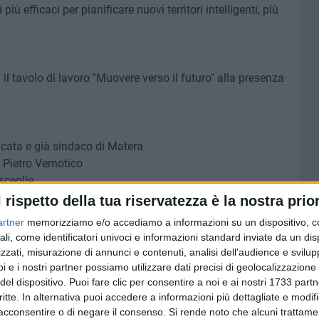
ù efficaci per pianificare nuovi territori intelligenti, più
 il tavolo di lavoro "Muovere verso il futuro" alla presenza
licata e già sindaco di Matera
 Pietro Vernotico
sceglie
l rispetto della tua riservatezza è la nostra prior
artner
memorizziamo e/o accediamo a informazioni su un dispositivo, c
ità e Lavori pubblici del Comune di Campobasso
ali, come identificatori univoci e informazioni standard inviate da un di
NO Innovation
zzati, misurazione di annunci e contenuti, analisi dell'audience e svilupp
igitalizzazione del Comune di Potenza
i e i nostri partner possiamo utilizzare dati precisi di geolocalizzazione 
ia
del dispositivo. Puoi fare clic per consentire a noi e ai nostri 1733 partn
critte. In alternativa puoi accedere a informazioni più dettagliate e modif
— Easyvia
acconsentire o di negare il consenso.
Si rende noto che alcuni trattamen
sion