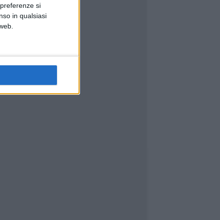
 preferenze si
nso in qualsiasi
 web.