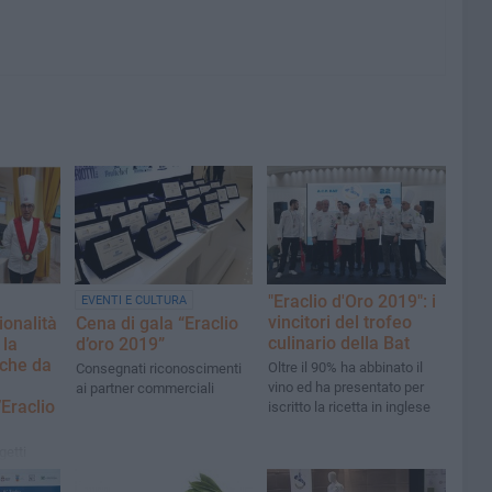
"Eraclio d'Oro 2019": i
EVENTI E CULTURA
vincitori del trofeo
onalità
Cena di gala “Eraclio
culinario della Bat
 la
d’oro 2019”
nche da
Oltre il 90% ha abbinato il
Consegnati riconoscimenti
vino ed ha presentato per
ai partner commerciali
’Eraclio
iscritto la ricetta in inglese
getti
ipanti,
nciale