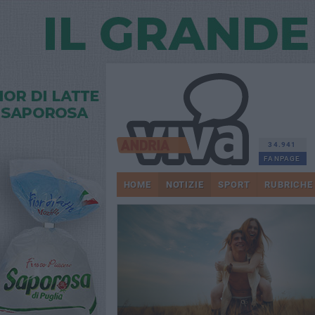
34.941
FANPAGE
HOME
NOTIZIE
SPORT
RUBRICHE