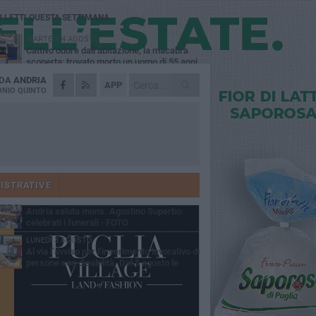
Ù LETTI QUESTA SETTIMANA
MARTEDÌ 4 AGOSTO
Cattivo odore dall’abitazione, la macabra
scoperta: trovato morto un uomo di 55 anni
 DA
ANDRIA
SABATO 1 AGOSTO
APP
"3 vite. 2 impegni. 1 strada": ad Andria
NIO QUINTO
l'evento per ricordare Sandro, Antonio e
ncenzo
MERCOLEDÌ 5 AGOSTO
"Un branco mi ha aggredito mentre ero in
stampelle": violenza nei confronti di un
enne ad Andria
GIOVEDÌ 30 LUGLIO
Scompare prematuramente l'avvocato
Beppe Tortora
ISTRATIVE
MARTEDÌ 4 AGOSTO
Andria saluta mons. Agostino Superbo:
celebrati i funerali - FOTO
LUNEDÌ 3 AGOSTO
Al via l’avviso per l’inserimento lavorativo di
persone con disabilità. Dal 5 agosto le
mande