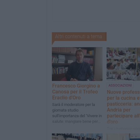
Altri contenuti a tema
Francesco Giorgino a
ASSOCIAZIONI
Canosa per il Trofeo
Nuove professi
Eraclio d’Oro
per la cucina e
pasticceria: a
Sarà il moderatore per la
Andria per
giornata studio
partecipare all
sull'importanza del ‘Vivere in
d’oro
salute: mangiare bene per
stare bene’
Tra i numerosi sog
istituzionali partec
anche la LILT provi