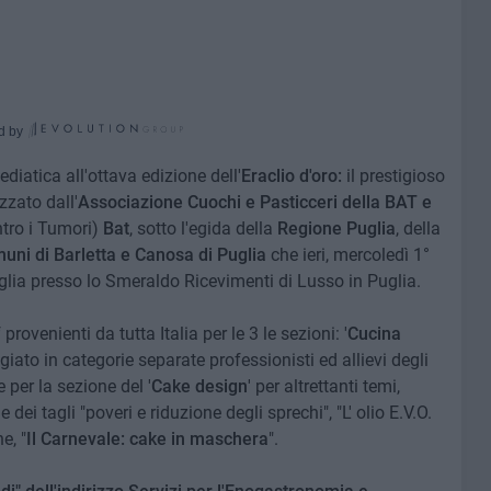
d by
diatica all'ottava edizione dell'
Eraclio d'oro:
il prestigioso
zzato dall'
Associazione Cuochi e Pasticceri della BAT e
ntro i Tumori)
Bat
, sotto l'egida della
Regione Puglia
, della
muni di Barletta e Canosa di Puglia
che ieri, mercoledì 1°
lia presso lo Smeraldo Ricevimenti di Lusso in Puglia.
rovenienti da tutta Italia per le 3 le sezioni: '
Cucina
giato in categorie separate professionisti ed allievi degli
e per la sezione del '
Cake design
' per altrettanti temi,
ei tagli "poveri e riduzione degli sprechi", "L' olio E.V.O.
e, "
Il Carnevale: cake in maschera
".