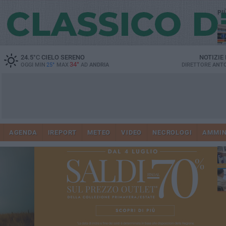
PI
24.5
°C
CIELO SERENO
NOTIZIE
34°
OGGI MIN
25°
MAX
AD
ANDRIA
DIRETTORE
ANTO
Vi
41
AGENDA
IREPORT
METEO
VIDEO
NECROLOGI
AMMIN
do