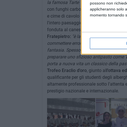
la famosa Tarte Tatin, arricchendola con g
possono non richieder
con funghi carboncelli, dal profumo inco
applicheranno solo a
momento tornando su 
e cime di cavolo verde, il tutto spolvera
l'intero paesaggio dell'Alta Murgia, una
fonduta al canestrato pugliese DOP. La 
Fratepietro:
"è la dimostrazione che in c
commettere errori, ma l'essere capaci di f
fantasia. Spesso le ricette migliori nasc
preparare uno sfizioso antipasto come '
porta a nuova vita un classico della past
Trofeo Eraclio d'oro
, giunto al
l'ottava e
qualificante per gli studenti degli alber
altamente professionale sotto l'attenta 
prestigio nazionale e internazionale.