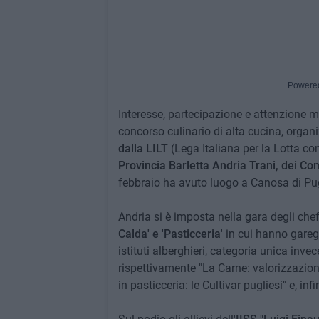
Powere
Interesse, partecipazione e attenzione me
concorso culinario di alta cucina, organi
dalla LILT
(Lega Italiana per la Lotta co
Provincia Barletta Andria Trani, dei Co
febbraio ha avuto luogo a Canosa di Pug
Andria si è imposta nella gara degli chef p
Calda' e 'Pasticceria
' in cui hanno gareg
istituti alberghieri, categoria unica invec
rispettivamente "La Carne: valorizzazione d
in pasticceria: le Cultivar pugliesi" e, infin