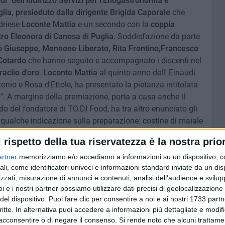
i" dell'i
ndirizzo Servizi per l'Enogastronomia e
glia, presieduto dalla dirigente Brigida Caporale
che
driese
Loconte Mattia
e un secondo con la
coppia
tro Eleonora di Canosa di Puglia.
Soddisfazione da parte
no Giuseppe, Mennone Liberato, Rita Frontino,Francesco
 Cotardo
che hanno seguito e accompagnato i discenti nel
raclio d'oro
.
Loconte Mattia
al quinto anno dell' Einaudi
tonio e Rosa d'Ettole, ha presentato la pietanza intitolata
"
. A margine della premiazione, porta a casa anche il
ordo del fondatore di TO.DI Food, ha tra altro enunciato gli
io e qualche indicazione sulla preparazione: costine di maiale
ndo di cottura e vin cotto su letto di marasciuoli e
l rispetto della tua riservatezza è la nostra prior
proponendo l'abbinamento del vino "Lama di Pietra 2021
 Diomede.
artner
memorizziamo e/o accediamo a informazioni su un dispositivo, c
ali, come identificatori univoci e informazioni standard inviate da un di
zzati, misurazione di annunci e contenuti, analisi dell'audience e svilupp
rtina
Pellegrino di Andria accompagnata da Eleonora
i e i nostri partner possiamo utilizzare dati precisi di geolocalizzazione 
azzi Speciali"
. Entrambe al terzo anno dell'Einaudi di
del dispositivo. Puoi fare clic per consentire a noi e ai nostri 1733 partn
oposto
"La Rinascita"
, un antipasto attraverso
"il sapere
critte. In alternativa puoi accedere a informazioni più dettagliate e modif
 la ricerca dei prodotti del territorio che abbiamo rivisitato
acconsentire o di negare il consenso.
Si rende noto che alcuni trattamen