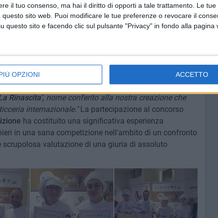
li odori e i sapori del nostro territorio."
La torta salata
e il tuo consenso, ma hai il diritto di opporti a tale trattamento. Le tue
nfondibile della Murgia pugliese, con pomodorini ciliegini
 questo sito web. Puoi modificare le tue preferenze o revocare il conse
questo sito e facendo clic sul pulsante "Privacy" in fondo alla pagina
to con scaglie di mandorle, elemento caratteristico per
 delizia per occhi e palato, accompagnata da una saporita
ricetta presentata da
Martina
Pellegrino ed Eleonora
ucina come nella vita, ciò che conta non è il non
ronteggiare gli imprevisti con spirito di iniziativa e
PIÙ OPZIONI
ACCETTO
ono dalla necessità Ed è stata proprio la necessità di
La Rinascita',
nome conferito alla nostra creazione che
icceria internazionale."
La partecipazione al concorso
dizione
ha costituito una significativa esperienza
ghieri in una sana competizione nell'ambito di un confronto
e scrupolosa valutazione di una giuria di assoluto