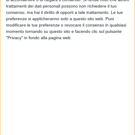
curato e personalizzato.
trattamenti dei dati personali possono non richiedere il tuo
Cosa si intende davvero per eyeliner tatuato?
consenso, ma hai il diritto di opporti a tale trattamento. Le tue
preferenze si applicheranno solo a questo sito web. Puoi
Il nome può trarre in inganno. Non si tratta di un tatuaggio
modificare le tue preferenze o revocare il consenso in qualsiasi
momento tornando su questo sito e facendo clic sul pulsante
tradizionale, come quelli che si fanno su braccia o caviglie.
"Privacy" in fondo alla pagina web.
In realtà, si parla di
dermopigmentazione
: una tecnica che
inserisce il pigmento nella parte più superficiale della pelle,
senza andare in profondità.
L'effetto? Una
linea eyeliner stabile, sottile, elegante
, che
non sbava, non cola e non scompare a metà giornata.
L'obiettivo non è esagerare, ma
valorizzare lo sguardo
. E si
può scegliere tra diverse opzioni: infracigliare, contorno
classico, effetto sfumato… a seconda del proprio stile.
A chi è consigliato il trucco permanente?
Chi si trucca ogni giorno sa bene quanto tempo si perde con
eyeliner e matita. Il tatuaggio eyeliner è la soluzione perfetta
per: