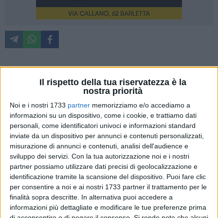
Quante volte, davanti allo specchio, hai cercato di tracciare la
Il rispetto della tua riservatezza è la
nostra priorità
linea perfetta? Una mano un po' tremolante, una curva troppo
Noi e i nostri 1733
partner
memorizziamo e/o accediamo a
alta, il solito occhio che viene meglio dell'altro. L'eyeliner è
informazioni su un dispositivo, come i cookie, e trattiamo dati
amato e odiato per questo: esalta lo sguardo, ma richiede
personali, come identificatori univoci e informazioni standard
inviate da un dispositivo per annunci e contenuti personalizzati,
pazienza e precisione. Non a caso, chi ha provato
l'eye liner
misurazione di annunci e contenuti, analisi dell'audience e
tatuato
difficilmente torna indietro.
sviluppo dei servizi.
Con la tua autorizzazione noi e i nostri
partner possiamo utilizzare dati precisi di geolocalizzazione e
È una delle tecniche più richieste nel trucco permanente, e
identificazione tramite la scansione del dispositivo. Puoi fare clic
per consentire a noi e ai nostri 1733 partner il trattamento per le
non solo perché ti fa risparmiare tempo. Il risultato, già dopo
finalità sopra descritte. In alternativa puoi accedere a
la prima seduta, è sorprendente. Ma attenzione: non è un
informazioni più dettagliate e modificare le tue preferenze prima
semplice tratto nero sulla palpebra. È qualcosa di molto più
di acconsentire o di negare il consenso.
Si rende noto che alcuni