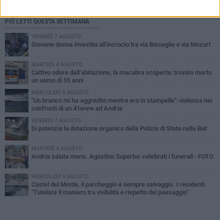
PIÙ LETTI QUESTA SETTIMANA
VENERDÌ 7 AGOSTO
Giovane donna investita all'incrocio tra via Bisceglie e via Mozart
MARTEDÌ 4 AGOSTO
Cattivo odore dall’abitazione, la macabra scoperta: trovato morto
un uomo di 55 anni
MERCOLEDÌ 5 AGOSTO
"Un branco mi ha aggredito mentre ero in stampelle": violenza nei
confronti di un 41enne ad Andria
VENERDÌ 7 AGOSTO
Si potenzia la dotazione organica della Polizia di Stato nella Bat
MARTEDÌ 4 AGOSTO
Andria saluta mons. Agostino Superbo: celebrati i funerali - FOTO
MERCOLEDÌ 5 AGOSTO
Castel del Monte, il parcheggio é sempre selvaggio. I residenti:
"Tutelare il maniero tra vivibilità e rispetto del paesaggio"