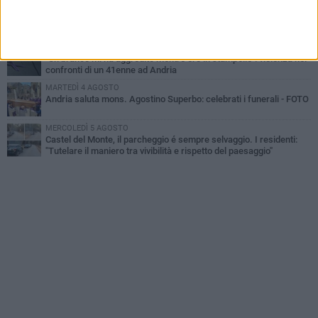
VENERDÌ 7 AGOSTO
Si potenzia la dotazione organica della Polizia di Stato nella Bat
MERCOLEDÌ 5 AGOSTO
"Un branco mi ha aggredito mentre ero in stampelle": violenza nei
confronti di un 41enne ad Andria
MARTEDÌ 4 AGOSTO
Andria saluta mons. Agostino Superbo: celebrati i funerali - FOTO
MERCOLEDÌ 5 AGOSTO
Castel del Monte, il parcheggio é sempre selvaggio. I residenti:
"Tutelare il maniero tra vivibilità e rispetto del paesaggio"