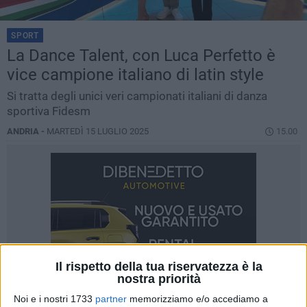
SPORT
La Dance Talent, con Luca Perfetto è
vice campione italiano di latin style
Si tratta degli unici veri campionati italiani di danza
sportiva Fidesm
ANDRIA -
MARTEDÌ 15 LUGLIO 2025
15.00
Il rispetto della tua riservatezza è la
nostra priorità
Noi e i nostri 1733
partner
memorizziamo e/o accediamo a