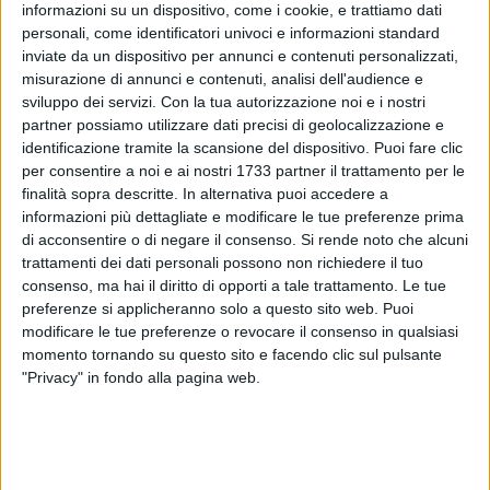
informazioni su un dispositivo, come i cookie, e trattiamo dati
personali, come identificatori univoci e informazioni standard
inviate da un dispositivo per annunci e contenuti personalizzati,
32
misurazione di annunci e contenuti, analisi dell'audience e
sviluppo dei servizi.
Con la tua autorizzazione noi e i nostri
partner possiamo utilizzare dati precisi di geolocalizzazione e
identificazione tramite la scansione del dispositivo. Puoi fare clic
Il centro federale di danza sportiva della città di Andria, il
per consentire a noi e ai nostri 1733 partner il trattamento per le
Dance Talent, capitanato dai professionisti Riccardo
finalità sopra descritte. In alternativa puoi accedere a
Miracapillo e Annamaria Bruno, hanno ottenuto , nella
informazioni più dettagliate e modificare le tue preferenze prima
kermesse dei campionati italiani dell'unica federazione
di acconsentire o di negare il consenso.
Si rende noto che alcuni
trattamenti dei dati personali possono non richiedere il tuo
italiana "Danza sportiva! riconosciuta dal Coni, a Rimini
consenso, ma hai il diritto di opporti a tale trattamento. Le tue
fiera, una medaglia d'argento nella categoria under 21 classe
preferenze si applicheranno solo a questo sito web. Puoi
A nella disciplina latin style, grazie alla partecipazione di
modificare le tue preferenze o revocare il consenso in qualsiasi
Luca Perfetto, talentuoso ragazzo 19 enne di Trani.
momento tornando su questo sito e facendo clic sul pulsante
"Privacy" in fondo alla pagina web.
Luca, residente a Trani, ma pendolare per lo sport,
quotidianamente si allena e studia ad Andria nel centro
federale "Dance Talent", per seguire il suo sogno di diventare
campione di danza latino americana.