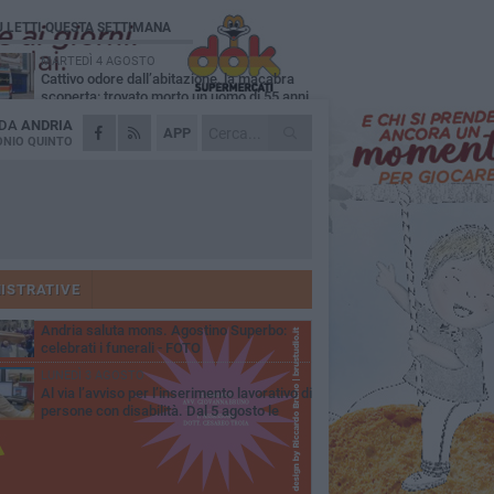
Ù LETTI QUESTA SETTIMANA
MARTEDÌ 4 AGOSTO
Cattivo odore dall’abitazione, la macabra
scoperta: trovato morto un uomo di 55 anni
 DA
ANDRIA
SABATO 1 AGOSTO
APP
"3 vite. 2 impegni. 1 strada": ad Andria
NIO QUINTO
l'evento per ricordare Sandro, Antonio e
ncenzo
MERCOLEDÌ 5 AGOSTO
"Un branco mi ha aggredito mentre ero in
stampelle": violenza nei confronti di un
enne ad Andria
GIOVEDÌ 30 LUGLIO
Scompare prematuramente l'avvocato
Beppe Tortora
ISTRATIVE
MARTEDÌ 4 AGOSTO
Andria saluta mons. Agostino Superbo:
celebrati i funerali - FOTO
LUNEDÌ 3 AGOSTO
Al via l’avviso per l’inserimento lavorativo di
persone con disabilità. Dal 5 agosto le
mande