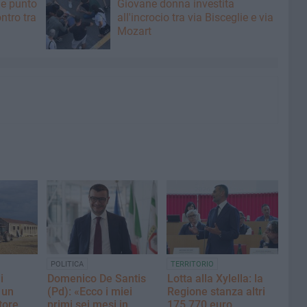
he punto
Giovane donna investita
ntro tra
all'incrocio tra via Bisceglie e via
Mozart
POLITICA
TERRITORIO
i
Domenico De Santis
Lotta alla Xylella: la
 un
(Pd): «Ecco i miei
Regione stanza altri
tore.
primi sei mesi in
175.770 euro