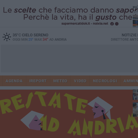
PI
35
°C
CIELO SERENO
NOTIZIE
34°
OGGI MIN
25°
MAX
AD
ANDRIA
DIRETTORE
ANTO
Vi
41
AGENDA
IREPORT
METEO
VIDEO
NECROLOGI
AMMIN
do