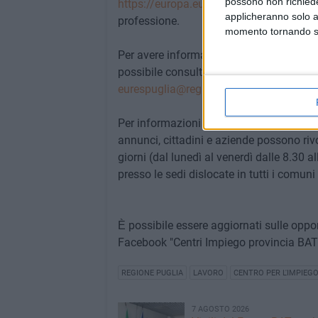
possono non richieder
https://europa.eu/eures/portal/jv-se/h
applicheranno solo a
professione.
momento tornando su 
Per avere informazioni sulle proposte lavo
possibile consultare gli assistenti EURES
eurespuglia@regione.puglia.it
.
Per informazioni sull'invio dei curricula, 
annunci, cittadini e aziende possono rivo
giorni (dal lunedì al venerdì dalle 8.30 al
presso le sedi dislocate in tutti i comuni
Ѐ possibile essere aggiornati sulle opp
Facebook "Centri Impiego provincia BA
REGIONE PUGLIA
LAVORO
CENTRO PER L'IMPIEG
7 AGOSTO 2026