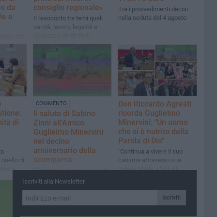
io da
consiglio regionale»
Tra i provvedimenti decisi
le e
nella seduta del 4 agosto
Il resoconto tra temi quali
sanità, lavoro, legalità e
sicurezza, diritti civili,
corse dal
economia e competitività
ato per 10
enzione,
onale sul
e
Don Riccardo Agresti
COMMENTO
stione:
ricorda Guglielmo
Il saluto di Sabino
nità di
Minervini: "Un uomo
Zinni all'Amico
che si è nutrito della
Guglielmo Minervini
Parola di Dio"
nel decino
anniversario della
ta
"Continua a vivere il suo
scomparsa
 quello di
carisma attraverso sua
pesa e
moglie Maria, i figli, gli
"Continua a vivere nei luoghi
 per i
associati e tante persone
che hanno contribuito a
Iscriviti alla Newsletter
che non fanno rumore"
trasformare, nelle idee che
hanno seminato, nelle
Iscriviti
opportunità che hanno
saputo aprire"