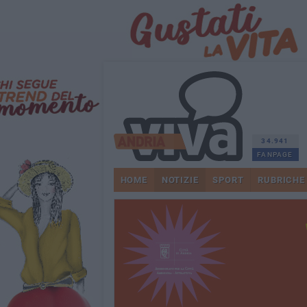
34.941
FANPAGE
HOME
NOTIZIE
SPORT
RUBRICHE