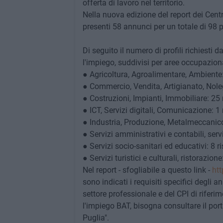
offerta di lavoro nel territorio.
Nella nuova edizione del
report dei Cent
presenti 58 annunci per un totale di 98 p
Di seguito il numero di profili richiesti 
l'impiego, suddivisi per aree occupaziona
● Agricoltura, Agroalimentare, Ambiente:
● Commercio, Vendita, Artigianato, Noleg
● Costruzioni, Impianti, Immobiliare: 25 
● ICT, Servizi digitali, Comunicazione: 1 
● Industria, Produzione, Metalmeccanico:
● Servizi amministrativi e contabili, servi
● Servizi socio-sanitari ed educativi: 8 ri
● Servizi turistici e culturali, ristorazione
Nel report - sfogliabile a questo lin
k -
ht
sono indicati i requisiti specifici degli a
settore professionale e del CPI di riferi
l'impiego BAT, bisogna consultare il por
Puglia".