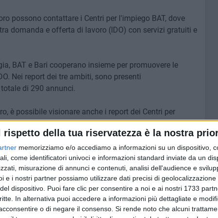
avoro possono contattare i Centri per l'impiego BAT, dove
tra domanda e offerta di lavoro (IDO) con servizi gratuiti e
oggia, BAT e Bari cooperano insieme
per promuovere le
IDO. Nei report dei tre ambiti, sono presenti
totale di 290 annunci.
ro, è possibile visionare anche i report dei Centri per
esti link:
l rispetto della tua riservatezza è la nostra prior
 di Bari
;
artner
memorizziamo e/o accediamo a informazioni su un dispositivo, c
 di Foggia.
ali, come identificatori univoci e informazioni standard inviate da un di
zzati, misurazione di annunci e contenuti, analisi dell'audience e svilupp
i e i nostri partner possiamo utilizzare dati precisi di geolocalizzazione 
nte
un inserto speciale dedicato ad EURES, la rete di
del dispositivo. Puoi fare clic per consentire a noi e ai nostri 1733 partn
) per l'impiego, istituita dall'UE, a sostegno della libera
critte. In alternativa puoi accedere a informazioni più dettagliate e modif
i lavoro EURES sono consultabili a questo link
acconsentire o di negare il consenso.
Si rende noto che alcuni trattamen