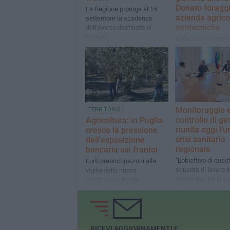
Donato foragg
La Regione proroga al 15
aziende agrico
settembre la scadenza
zootecniche
dell’avviso destinato ai
Comuni
Nelle superfici per
fuoco pascolo viet
anni; servono prev
più controlli e pers
territorio
Monitoraggio 
TERRITORIO
controllo di ge
Agricoltura: in Puglia
riunita oggi l’u
cresce la pressione
crisi sanitaria
dell'esposizione
regionale
bancaria sui frantoi
"L’obiettivo di ques
Forti preoccupazioni alla
squadra di lavoro è
vigilia della nuova
razionalizzare la s
campagna olearia
ottimizzare i servizi
cittadini"
RICEVI AGGIORNAMENTI E