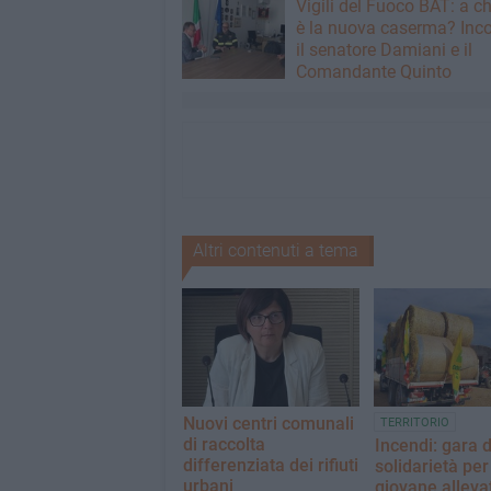
​Vigili del Fuoco BAT: a c
è la nuova caserma? Inco
il senatore Damiani e il
Comandante Quinto
Altri contenuti a tema
Nuovi centri comunali
TERRITORIO
di raccolta
Incendi: gara d
differenziata dei rifiuti
solidarietà per
urbani
giovane alleva