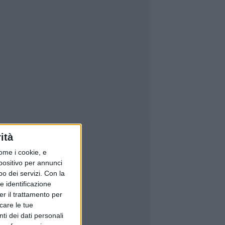
ità
ome i cookie, e
spositivo per annunci
o dei servizi.
Con la
e identificazione
er il trattamento per
icare le tue
ti dei dati personali