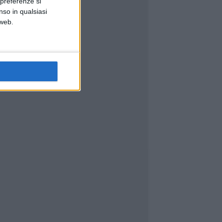
 preferenze si
nso in qualsiasi
 web.