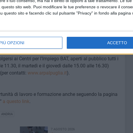
e il tuo consenso, ma hai il diritto di opporti a tale trattamento. Le tue
ome?lang=it
ed è possibile filtrare per nazione, settore e
 questo sito web. Puoi modificare le tue preferenze o revocare il conse
questo sito e facendo clic sul pulsante "Privacy" in fondo alla pagina
rative presenti sul portale e sui progetti della rete, è
 presenti nei Centri per l'impiego o inviare un'email a
PIÙ OPZIONI
ACCETTO
sulle offerte di lavoro attive e per la pubblicazione di
lgersi ai Centri per l'Impiego
BAT, aperti al pubblico tutti i
le 11.30, il martedì e il giovedì dalle 15.00 alle 16.30)
 (per contatti:
www.arpalpuglia.it
).
ortunità di lavoro e formazione anche seguendo la pagina
T"
a questo link
.
O ANDRIA
7 AGOSTO 2026