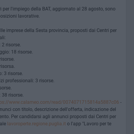
ri per l'impiego della BAT, aggiornato al 28 agosto, sono
osizioni lavorative.
dalle imprese della Sesta provincia, proposti dai Centri per
li:
 2 risorse.
gio: 18 risorse.
risorse.
risorsa.
 3 risorse.
zi professionali: 3 risorse.
sorse.
: 38 risorse.
tps://www.calameo.com/read/0074071715814a5887c06
-
nnunci con titolo, descrizione dell'offerta, indicazione del
mento. Per candidarsi agli annunci proposti dai Centri per
tale
lavoroperte.regione.puglia.it
o l'app "Lavoro per te