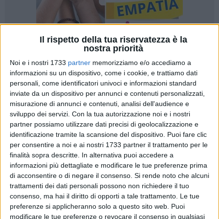
Il rispetto della tua riservatezza è la
nostra priorità
146
A cura di
Noi e i nostri 1733
partner
memorizziamo e/o accediamo a
ANTONIO D'ORIA
informazioni su un dispositivo, come i cookie, e trattiamo dati
personali, come identificatori univoci e informazioni standard
inviate da un dispositivo per annunci e contenuti personalizzati,
misurazione di annunci e contenuti, analisi dell'audience e
In queste giornate primaverili c'è quasi sempre un cielo
sviluppo dei servizi.
Con la tua autorizzazione noi e i nostri
azzurro che accoglie il nostro risveglio e ci regala una carica
partner possiamo utilizzare dati precisi di geolocalizzazione e
di buonumore per cominciare al meglio la giornata. In città,
identificazione tramite la scansione del dispositivo. Puoi fare clic
però, ultimamente spunta un "azzurro" che cozza con quello
per consentire a noi e ai nostri 1733 partner il trattamento per le
del cielo, nel senso che toglie completamente il buonumore e
finalità sopra descritte. In alternativa puoi accedere a
anzi provoca disagi e un diffuso malcontento soprattutto tra
informazioni più dettagliate e modificare le tue preferenze prima
di acconsentire o di negare il consenso.
Si rende noto che alcuni
i commercianti: parliamo delle nuove strisce blu dei
trattamenti dei dati personali possono non richiedere il tuo
parcheggi a pagamento che l'amministrazione comunale ha
consenso, ma hai il diritto di opporti a tale trattamento. Le tue
predisposto in diverse zone di Andria eliminando, in molti
preferenze si applicheranno solo a questo sito web. Puoi
casi, gli stalli gratuiti.
modificare le tue preferenze o revocare il consenso in qualsiasi