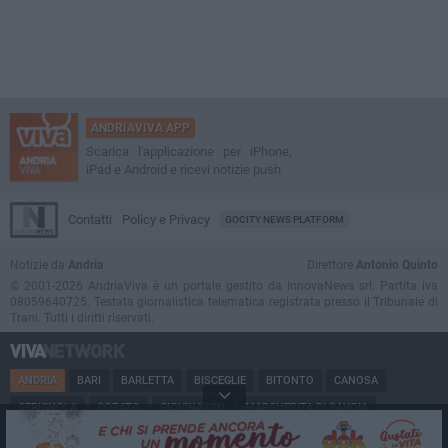
ANDRIAVIVA APP
Scarica l'applicazione per iPhone,
iPad e Android e ricevi notizie push
Contatti
Policy e Privacy
GOCITY NEWS PLATFORM
Notizie da
Andria
Direttore
Antonio Quinto
© 2001-2026 AndriaViva è un portale gestito da InnovaNews srl. Partita iva
08059640725. Testata giornalistica telematica registrata presso il Tribunale di
Trani. Tutti i diritti riservati.
ANDRIA
BARI
BARLETTA
BISCEGLIE
BITONTO
CANOSA
CERIGNOLA
CORATO
GIOVINAZZO
MARGHERITA DI SAVOIA
MINERVINO
MODUGNO
MOLFETTA
PUGLIA
RUVO