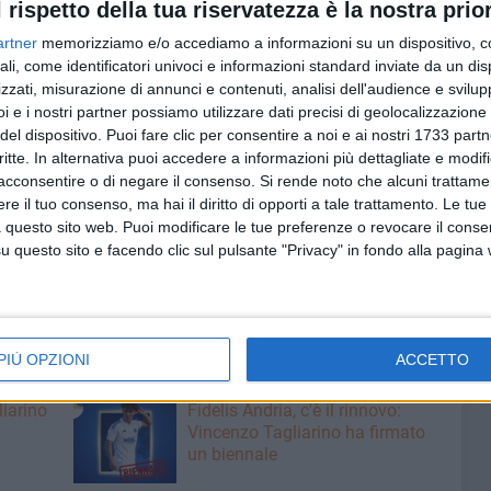
l rispetto della tua riservatezza è la nostra prior
ottolinea Griner – trattasi anche in questo caso di una
artner
memorizziamo e/o accediamo a informazioni su un dispositivo, c
 realtà quotidiana. Giacchè mentre la gran parte degli
ali, come identificatori univoci e informazioni standard inviate da un di
izzo dell'app di pertinenza
– fatto testimoniato dalle oltre
zzati, misurazione di annunci e contenuti, analisi dell'audience e svilupp
er un ristretto numero di furbetti i 10 minuti di tolleranza
i e i nostri partner possiamo utilizzare dati precisi di geolocalizzazione 
le franchigia per sottrarsi al pagamento."
del dispositivo. Puoi fare clic per consentire a noi e ai nostri 1733 partn
critte. In alternativa puoi accedere a informazioni più dettagliate e modif
 non ci nascondiamo l'esistenza di una reale
acconsentire o di negare il consenso.
Si rende noto che alcuni trattamen
utenza
e il tuo consenso, ma hai il diritto di opporti a tale trattamento. Le tue
ace di usarla. In tal caso ci sentiamo di garantire – con ciò
 questo sito web. Puoi modificare le tue preferenze o revocare il conse
a Bruno e dell'intera Giunta – che la
necessaria tolleranza
questo sito e facendo clic sul pulsante "Privacy" in fondo alla pagina
olerzia ed al buon senso degli operatori addetti al
ANTONIO GRINER
PIÙ OPZIONI
ACCETTO
7 AGOSTO 2026
liarino
Fidelis Andria, c'è il rinnovo:
Vincenzo Tagliarino ha firmato
un biennale