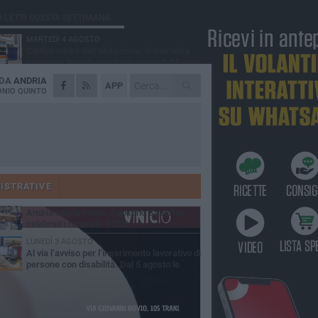
Ù LETTI QUESTA SETTIMANA
MARTEDÌ 4 AGOSTO
Cattivo odore dall’abitazione, la macabra
scoperta: trovato morto un uomo di 55 anni
 DA
ANDRIA
SABATO 1 AGOSTO
APP
"3 vite. 2 impegni. 1 strada": ad Andria
NIO QUINTO
l'evento per ricordare Sandro, Antonio e
ncenzo
MERCOLEDÌ 5 AGOSTO
"Un branco mi ha aggredito mentre ero in
stampelle": violenza nei confronti di un
enne ad Andria
GIOVEDÌ 30 LUGLIO
Scompare prematuramente l'avvocato
Beppe Tortora
ISTRATIVE
MARTEDÌ 4 AGOSTO
Andria saluta mons. Agostino Superbo:
celebrati i funerali - FOTO
LUNEDÌ 3 AGOSTO
Al via l’avviso per l’inserimento lavorativo di
persone con disabilità. Dal 5 agosto le
mande