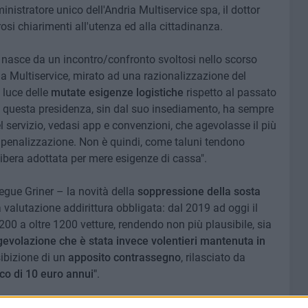
nistratore unico dell'Andria Multiservice spa, il dottor
osi chiarimenti all'utenza ed alla cittadinanza.
 - nasce da un incontro/confronto svoltosi nello scorso
e la Multiservice, mirato ad una razionalizzazione del
 luce delle
mutate esigenze logistiche
rispetto al passato
 questa presidenza, sin dal suo insediamento, ha sempre
servizio, vedasi app e convenzioni, che agevolasse il più
di penalizzazione. Non è quindi, come taluni tendono
bera adottata per mere esigenze di cassa".
egue Griner – la novità della
soppressione della sosta
 valutazione addirittura obbligata: dal 2019 ad oggi il
 200 a oltre 1200 vetture, rendendo non più plausibile, sia
evolazione che è stata invece volentieri mantenuta in
sibizione di un
apposito contrassegno
, rilasciato da
co di 10 euro annui"
.
i 10 minuti di tolleranza riservati agli utenti per