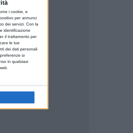
ità
ome i cookie, e
spositivo per annunci
o dei servizi.
Con la
e identificazione
er il trattamento per
icare le tue
ti dei dati personali
 preferenze si
nso in qualsiasi
 web.