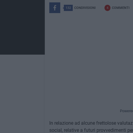
132
CONDIVISIONI
4
COMMENTI
Powere
In relazione ad alcune frettolose valuta
social, relative a futuri provvedimenti pe