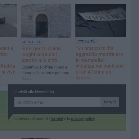
S.
ATTUALITÀ
ATTUALITÀ
vani e
"Un branco mi ha
Emergenza Caldo: i
nto:
aggredito mentre ero
luoghi comunali
in stampelle":
aprono alla città
Andria
violenza nei confronti
L'obiettivo è offrire riparo e
si vive
di un 41enne ad
riposo ad anziani e persone
à”
Andria
fragili
Andria:
Il grave episodio sarebbe
che il
accaduto nella serata del 4
Iscriviti alla Newsletter
agosto in un bar della
periferia cittadina
Iscriviti
Iscrivendoti accetti i
termini
e la
privacy policy