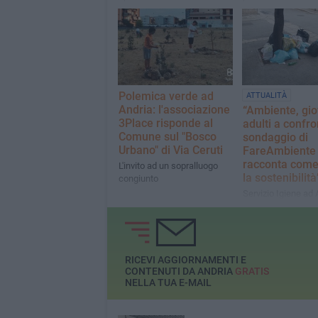
1° e di 2° grado A.
2026/2027
Polemica verde ad
ATTUALITÀ
Andria: l'associazione
“Ambiente, gio
3Place risponde al
adulti a confro
Comune sul "Bosco
sondaggio di
Urbano" di Via Ceruti
FareAmbiente 
racconta come 
L'invito ad un sopralluogo
la sostenibilit
congiunto
Servizio Igiene ad 
circa il 72% ritiene 
servizio non sia
soddisfacente
RICEVI AGGIORNAMENTI E
CONTENUTI DA ANDRIA
GRATIS
NELLA TUA E-MAIL