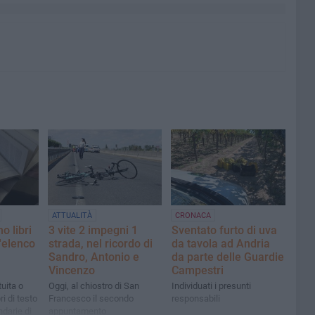
ATTUALITÀ
CRONACA
 libri
3 vite 2 impegni 1
Sventato furto di uva
l'elenco
strada, nel ricordo di
da tavola ad Andria
Sandro, Antonio e
da parte delle Guardie
Vincenzo
Campestri
tuita o
Oggi, al chiostro di San
Individuati i presunti
ri di testo
Francesco il secondo
responsabili
ndarie di
appuntamento