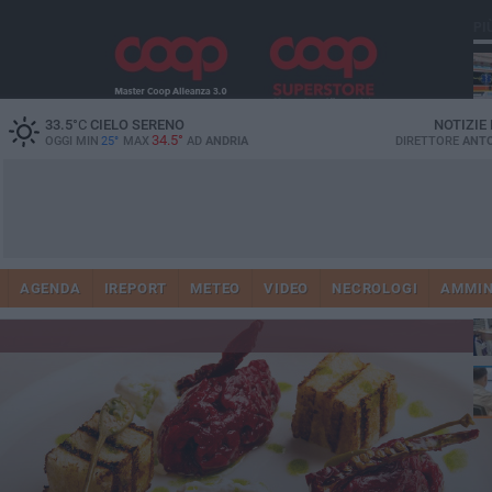
PI
33.5
°C
CIELO SERENO
NOTIZIE
34.5°
OGGI MIN
25°
MAX
AD
ANDRIA
DIRETTORE
ANTO
Vi
41
AGENDA
IREPORT
METEO
VIDEO
NECROLOGI
AMMIN
do