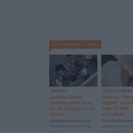
Altri contenuti a tema
CRONACA
SCUOLA E LAVORO
Giovane donna
Comune: “Buono
investita all'incrocio
digitale” ecco 
tra via Bisceglie e via
delle 11 ditte
Mozart
accreditate
L'impianto semaforico al
Per la fornitura gra
momento del sinistro era
semigratuita dei lib
spento
per le scuole seco