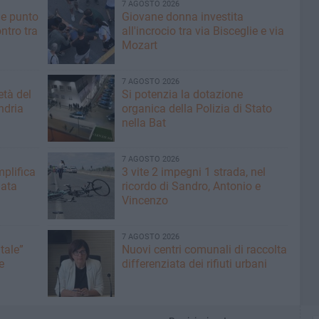
7 AGOSTO 2026
he punto
Giovane donna investita
ntro tra
all'incrocio tra via Bisceglie e via
Mozart
7 AGOSTO 2026
età del
Si potenzia la dotazione
ndria
organica della Polizia di Stato
nella Bat
7 AGOSTO 2026
plifica
3 vite 2 impegni 1 strada, nel
mata
ricordo di Sandro, Antonio e
Vincenzo
7 AGOSTO 2026
tale”
Nuovi centri comunali di raccolta
e
differenziata dei rifiuti urbani