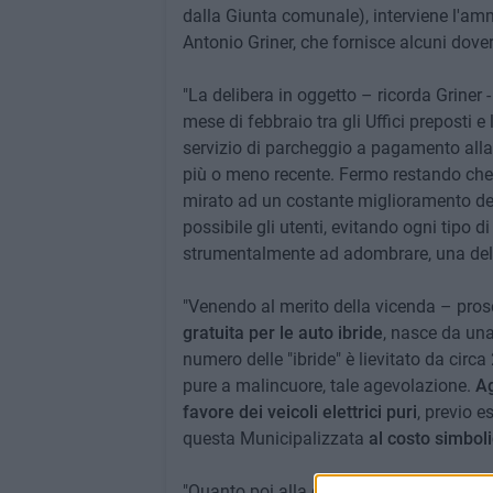
dalla Giunta comunale), interviene l'ammi
Antonio Griner, che fornisce alcuni dover
"La delibera in oggetto – ricorda Griner
mese di febbraio tra gli Uffici preposti 
servizio di parcheggio a pagamento alla
più o meno recente. Fermo restando che
mirato ad un costante miglioramento del 
possibile gli utenti, evitando ogni tipo 
strumentalmente ad adombrare, una deli
"Venendo al merito della vicenda – pros
gratuita per le auto ibride
, nasce da una
numero delle "ibride" è lievitato da circa
pure a malincuore, tale agevolazione.
Ag
favore dei veicoli elettrici puri
, previo e
questa Municipalizzata
al costo simboli
"Quanto poi alla decisione di
sopprimere 