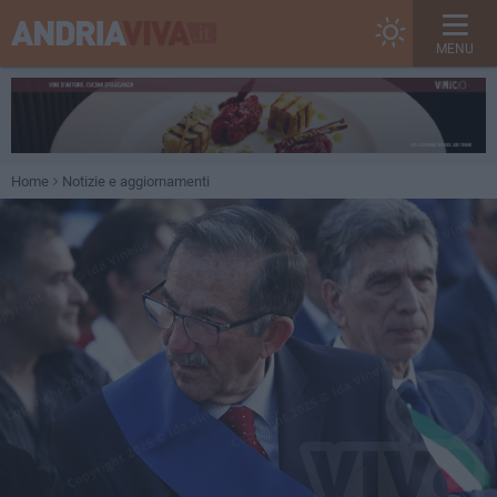
MENU
Home
Notizie e aggiornamenti