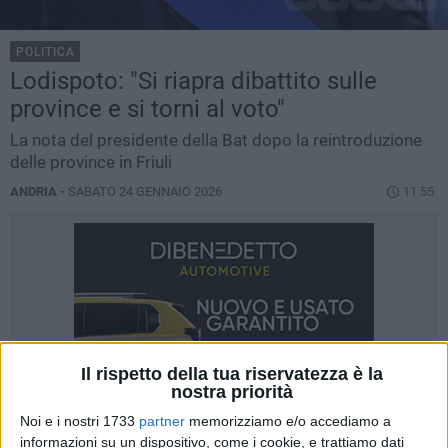
POLITICA
Lodispoto: "Si riapra dibattito sulle
province e si torni al voto"
La nota del presidente della Bat dopo la reintroduzione
delle province in Friuli
ANDRIA -
SABATO 24 GENNAIO 2026
11.55
Il rispetto della tua riservatezza è la
nostra priorità
Noi e i nostri 1733
partner
memorizziamo e/o accediamo a
informazioni su un dispositivo, come i cookie, e trattiamo dati