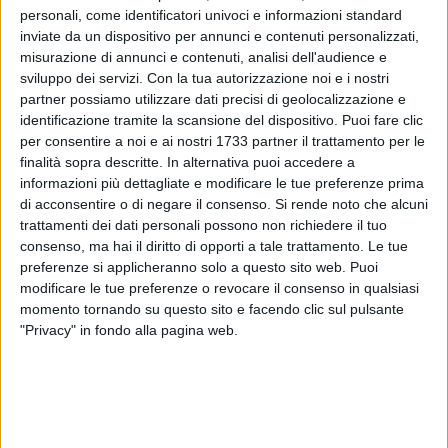
personali, come identificatori univoci e informazioni standard
inviate da un dispositivo per annunci e contenuti personalizzati,
misurazione di annunci e contenuti, analisi dell'audience e
3
sviluppo dei servizi.
Con la tua autorizzazione noi e i nostri
partner possiamo utilizzare dati precisi di geolocalizzazione e
identificazione tramite la scansione del dispositivo. Puoi fare clic
per consentire a noi e ai nostri 1733 partner il trattamento per le
"L'altro giorno il Senato ha votato per la reintroduzione delle
finalità sopra descritte. In alternativa puoi accedere a
Province in Friuli-Venezia Giulia e questo può rappresentare
informazioni più dettagliate e modificare le tue preferenze prima
un primo passo per riaprire il dibattito sulla necessità
di acconsentire o di negare il consenso.
Si rende noto che alcuni
dell'elezione diretta. La trasformazione delle Province in enti
trattamenti dei dati personali possono non richiedere il tuo
di secondo livello continua ad avere riverberi nefasti sia
consenso, ma hai il diritto di opporti a tale trattamento. Le tue
sotto il profilo democratico sia per l'efficacia dell'azione
preferenze si applicheranno solo a questo sito web. Puoi
amministrativa. Sottrarre ai cittadini il diritto di voto è una
modificare le tue preferenze o revocare il consenso in qualsiasi
momento tornando su questo sito e facendo clic sul pulsante
lesione e conduce allo scollamento tra istituzioni e
"Privacy" in fondo alla pagina web.
comunità. Per quanto concerne, invece, l'azione
amministrativa, è innegabile che l'assetto attuale costringa
le Province a operare con il "freno a mano" alzato: poche
risorse e stesse funzioni da svolgere. Sono molto orgoglioso
dei risultati che, in un contesto così complesso, stiamo