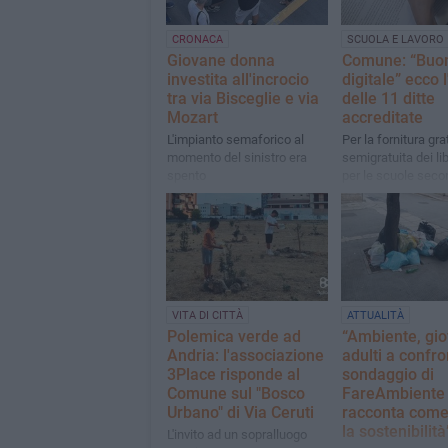
CRONACA
SCUOLA E LAVORO
Giovane donna
Comune: “Buono
investita all'incrocio
digitale” ecco 
tra via Bisceglie e via
delle 11 ditte
Mozart
accreditate
L'impianto semaforico al
Per la fornitura gra
momento del sinistro era
semigratuita dei lib
spento
per le scuole seco
1° e di 2° grado A.
2026/2027
VITA DI CITTÀ
ATTUALITÀ
Polemica verde ad
“Ambiente, gio
Andria: l'associazione
adulti a confro
3Place risponde al
sondaggio di
Comune sul "Bosco
FareAmbiente 
Urbano" di Via Ceruti
racconta come 
la sostenibilit
L'invito ad un sopralluogo