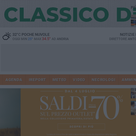
PI
32
°C
POCHE NUVOLE
NOTIZIE
34.5°
OGGI MIN
25°
MAX
AD
ANDRIA
DIRETTORE
ANTO
Vi
41
AGENDA
IREPORT
METEO
VIDEO
NECROLOGI
AMMIN
do