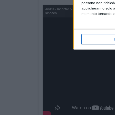
possono non richieder
applicheranno solo a
Andria - Incontro pubblico promosso dalla lista A
sindaco
momento tornando su 