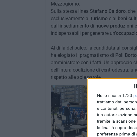
Mezzogiorno.
Sulla stessa linea
Stefano Caldoro
, che
esclusivamente al
turismo
e ai
beni cult
dall'insediamento di
nuove produzioni
e
indispensabili per generare un'
occupazio
Al di là del palco, la candidata al consi
ha elogiato il pragmatismo di
Poli Bort
amministrare con i fatti. Un approccio c
dell'intera coalizione di centrodestra: un
rispetto alle sole parole.
I
Noi e i nostri 1733
p
trattiamo dati person
e contenuti personali
tua autorizzazione no
tramite la scansione 
le finalità sopra des
preferenze prima di 