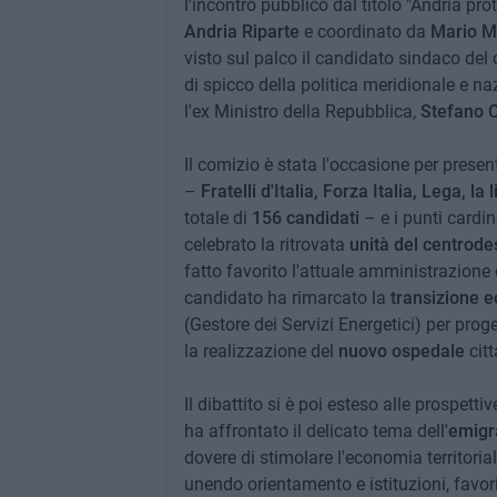
l'incontro pubblico dal titolo "Andria pr
Andria Riparte
e coordinato da
Mario M
visto sul palco il candidato sindaco del
di spicco della politica meridionale e na
l'ex Ministro della Repubblica,
Stefano 
Il comizio è stata l'occasione per presen
–
Fratelli d'Italia, Forza Italia, Lega, l
totale di
156 candidati
– e i punti cardi
celebrato la ritrovata
unità del centrode
fatto favorito l'attuale amministrazione d
candidato ha rimarcato la
transizione e
(Gestore dei Servizi Energetici) per proge
la realizzazione del
nuovo ospedale
citt
Il dibattito si è poi esteso alle prospettiv
ha affrontato il delicato tema dell'
emigr
dovere di stimolare l'economia territori
unendo orientamento e istituzioni, favori