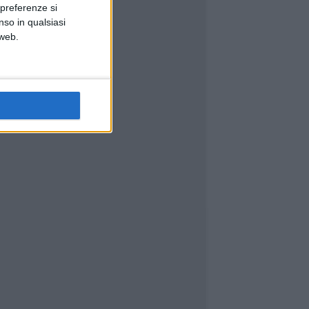
 preferenze si
nso in qualsiasi
 web.