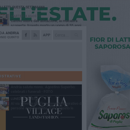
Ù LETTI QUESTA SETTIMANA
MARTEDÌ 4 AGOSTO
Cattivo odore dall’abitazione, la macabra
scoperta: trovato morto un uomo di 55 anni
 DA
ANDRIA
SABATO 1 AGOSTO
APP
"3 vite. 2 impegni. 1 strada": ad Andria
NIO QUINTO
l'evento per ricordare Sandro, Antonio e
ncenzo
MERCOLEDÌ 5 AGOSTO
"Un branco mi ha aggredito mentre ero in
stampelle": violenza nei confronti di un
enne ad Andria
GIOVEDÌ 30 LUGLIO
Scompare prematuramente l'avvocato
Beppe Tortora
ISTRATIVE
MARTEDÌ 4 AGOSTO
Andria saluta mons. Agostino Superbo:
celebrati i funerali - FOTO
LUNEDÌ 3 AGOSTO
Al via l’avviso per l’inserimento lavorativo di
persone con disabilità. Dal 5 agosto le
mande