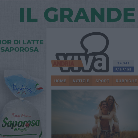
34.941
FANPAGE
HOME
NOTIZIE
SPORT
RUBRICHE