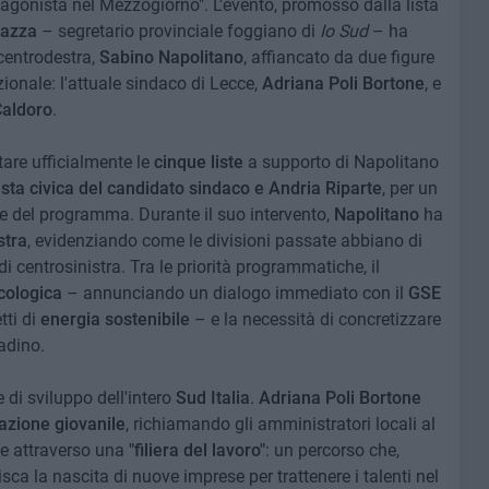
otagonista nel Mezzogiorno". L'evento, promosso dalla lista
azza
– segretario provinciale foggiano di
Io Sud
– ha
 centrodestra,
Sabino Napolitano
, affiancato da due figure
zionale: l'attuale sindaco di Lecce,
Adriana Poli Bortone
, e
Caldoro
.
tare ufficialmente le
cinque liste
a supporto di Napolitano
a lista civica del candidato sindaco e Andria Riparte
, per un
ne del programma. Durante il suo intervento,
Napolitano
ha
stra
, evidenziando come le divisioni passate abbiano di
i centrosinistra. Tra le priorità programmatiche, il
cologica
– annunciando un dialogo immediato con il
GSE
tti di
energia sostenibile
– e la necessità di concretizzare
adino.
e di sviluppo dell'intero
Sud Italia
.
Adriana Poli Bortone
azione giovanile
, richiamando gli amministratori locali al
ale attraverso una
"filiera del lavoro"
: un percorso che,
sca la nascita di nuove imprese per trattenere i talenti nel