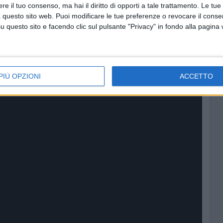
e il tuo consenso, ma hai il diritto di opporti a tale trattamento. Le tue
 questo sito web. Puoi modificare le tue preferenze o revocare il conse
ndria Riparte a supporto di Napolitano
2 MINUTI
SOCIAL VIDEO
questo sito e facendo clic sul pulsante "Privacy" in fondo alla pagina
PIÙ OPZIONI
ACCETTO