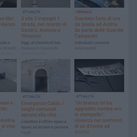
ATTUALITÀ
CRONACA
 libri
3 vite 2 impegni 1
Sventato furto di uva
l'elenco
strada, nel ricordo di
da tavola ad Andria
Sandro, Antonio e
da parte delle Guardie
Vincenzo
Campestri
tuita o
Oggi, al chiostro di San
Individuati i presunti
ri di testo
Francesco il secondo
responsabili
ndarie di
appuntamento
S.
ATTUALITÀ
ATTUALITÀ
vani e
"Un branco mi ha
Emergenza Caldo: i
nto:
aggredito mentre ero
luoghi comunali
in stampelle":
aprono alla città
Andria
violenza nei confronti
L'obiettivo è offrire riparo e
si vive
di un 41enne ad
riposo ad anziani e persone
à”
Andria
fragili