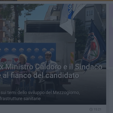
ex Ministro Caldoro e il Sindaco
 al fianco del candidato
 sui temi dello sviluppo del Mezzogiorno,
frastrutture sanitarie
15.21