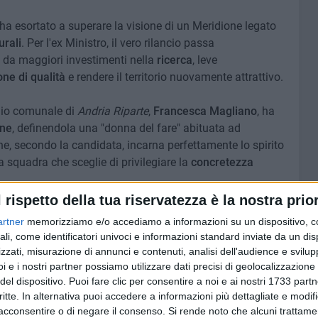
 ha esortato a superare la visione di un Meridione legato
urali
. Per l'ex Ministro, il vero rilancio passa
 da maggiori investimenti nella
ricerca
, leve
ne di qualità
e rendere il territorio nuovamente attrattivo.
glio comunale di
Andria Riparte
,
Francesca Magliano
, ha
one
, definendola una "donna del fare" abituata ad
he, secondo la candidata, incarna perfettamente lo spirito
a squadra che sceglie di privilegiare la
concretezza
l rispetto della tua riservatezza è la nostra prior
artner
memorizziamo e/o accediamo a informazioni su un dispositivo, c
ali, come identificatori univoci e informazioni standard inviate da un di
zzati, misurazione di annunci e contenuti, analisi dell'audience e svilupp
i e i nostri partner possiamo utilizzare dati precisi di geolocalizzazione 
del dispositivo. Puoi fare clic per consentire a noi e ai nostri 1733 partn
critte. In alternativa puoi accedere a informazioni più dettagliate e modif
acconsentire o di negare il consenso.
Si rende noto che alcuni trattamen