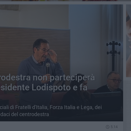
trodestra non parteciperà
residente Lodispoto e fa
i di Fratelli d'Italia, Forza Italia e Lega, dei
indaci del centrodestra
5.14