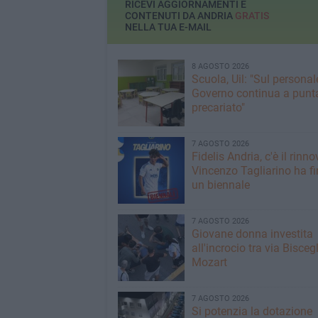
RICEVI AGGIORNAMENTI E
CONTENUTI DA ANDRIA
GRATIS
NELLA TUA E-MAIL
8 AGOSTO 2026
Scuola, Uil: "Sul personale
Governo continua a punta
precariato"
7 AGOSTO 2026
Fidelis Andria, c'è il rinno
Vincenzo Tagliarino ha f
un biennale
7 AGOSTO 2026
Giovane donna investita
all'incrocio tra via Biscegl
Mozart
7 AGOSTO 2026
Si potenzia la dotazione