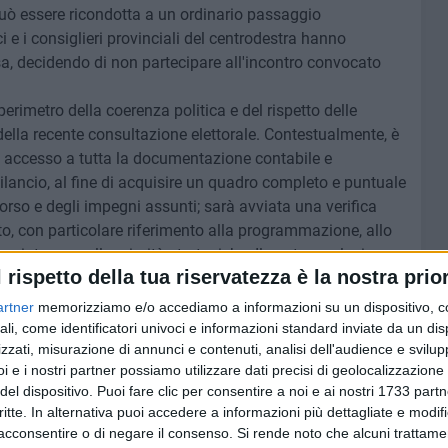
uò essere ricondotta a un ordinario passaggio
ci e i consiglieri provinciali del centrodestra hanno
a, decidendo di non partecipare all'incontro convocato
 perimetro della coerenza politica e del rispetto delle
della recente consultazione elettorale. Contestualmente, è
 accesso a tutta la documentazione contabile e
ilancio, al fine di acquisire un quadro completo e puntuale
corso e degli impegni assunti; sarà avviata una verifica
nto, con particolare riferimento alla programmazione, allo
ne interna e alle priorità strategiche. Il nostro esclusivo
l rispetto della tua riservatezza è la nostra prior
ttadini del nostro territorio che la Provincia funzioni,
enza nell'esclusivo interesse dei cittadini del territorio».
artner
memorizziamo e/o accediamo a informazioni su un dispositivo, c
 i Consiglieri neoeletti ed i Sindaci del centrodestra della
ali, come identificatori univoci e informazioni standard inviate da un di
zzati, misurazione di annunci e contenuti, analisi dell'audience e svilupp
i e i nostri partner possiamo utilizzare dati precisi di geolocalizzazione 
del dispositivo. Puoi fare clic per consentire a noi e ai nostri 1733 partn
RNARDO LODISPOTO
CENTRODESTRA
critte. In alternativa puoi accedere a informazioni più dettagliate e modif
acconsentire o di negare il consenso.
Si rende noto che alcuni trattamen
8 AGOSTO 2026