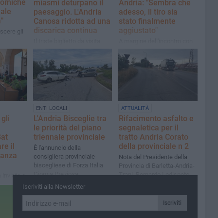
nomiche
miasmi deturpano il
Andria: "Sembra che
iale
paesaggio. L'Andria
adesso, il tiro sia
"
Canosa ridotta ad una
stato finalmente
discarica continua
aggiustato"
scere gli
Il triste biglietto da visita
A margine dell'incontro con
ese ed in
che offriamo ai visitatori
il Dg della Asl Bt,
. Matera"
che giungono nel nostro
Alessandro Di Bello
territorio
ENTI LOCALI
ATTUALITÀ
gli
L'Andria Bisceglie tra
Rifacimento asfalto e
le priorità del piano
segnaletica per il
Bat
triennale provinciale
tratto Andria Corato
re il
della provinciale n 2
È l'annuncio della
ilanza
consigliera provinciale
Nota del Presidente della
biscegliese di Forza Italia
Provincia di Barletta-Andria-
Giorgia Preziosa
Trani, Bernardo Lodispoto
 inviato a
otocollo
Iscriviti alla Newsletter
rdie
rie
Iscriviti