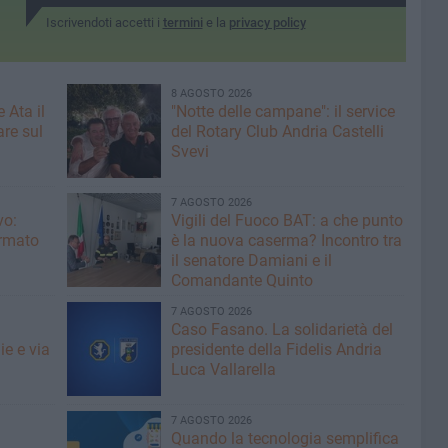
Iscrivendoti accetti i
termini
e la
privacy policy
8 AGOSTO 2026
 Ata il
"Notte delle campane": il service
re sul
del Rotary Club Andria Castelli
Svevi
7 AGOSTO 2026
vo:
​Vigili del Fuoco BAT: a che punto
irmato
è la nuova caserma? Incontro tra
il senatore Damiani e il
Comandante Quinto
7 AGOSTO 2026
Caso Fasano. La solidarietà del
ie e via
presidente della Fidelis Andria
Luca Vallarella
7 AGOSTO 2026
Quando la tecnologia semplifica