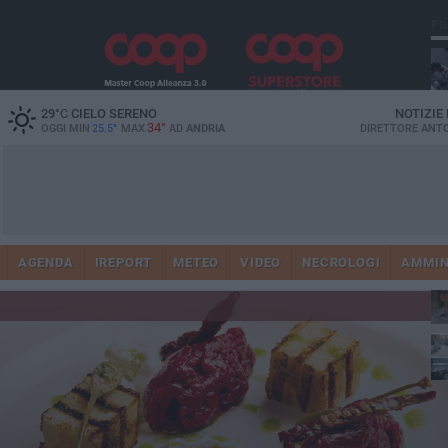
PI
29
°C
CIELO SERENO
NOTIZIE
34°
OGGI MIN
25.5°
MAX
AD
ANDRIA
DIRETTORE
ANTO
41
AGENDA
IREPORT
METEO
VIDEO
NECROLOGI
AMMIN
tra