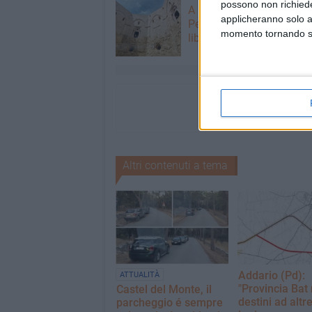
possono non richieder
A Castel del Monte, Stef
applicheranno solo a
Petrocchi presenta il suo
momento tornando su 
libro "Romanzo privato"
Altri contenuti a tema
Addario (Pd):
ATTUALITÀ
"Provincia Bat
Castel del Monte, il
destini ad altre
parcheggio é sempre