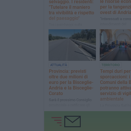
le risorse eco
selvaggio. I residenti:
per la tangenz
"Tutelare il maniero
ovest di Andria
tra vivibilità e rispetto
del paesaggio"
"Interessati a cono
intendimenti del
Tra i parcheggi sulla
centrodestra andri
provinciale e le sfide per la
particolare dell’on
gestione serale del sito
UNESCO nell'appello della
comunità della zona
ATTUALITÀ
TERRITORIO
Provincia: previsti
Tempi duri per 
oltre due milioni di
sporcaccioni: i
euro per la Bisceglie-
Comuni della 
Andria e la Bisceglie-
potranno attiva
Corato
servizio di vig
ambientale
Sarà il prossimo Consiglio
provinciale a ratificare gli
La Provincia Bat ha
interventi stabiliti
tutti i Comuni il pr
d’intesa per le Gua
Ecologiche Volonta