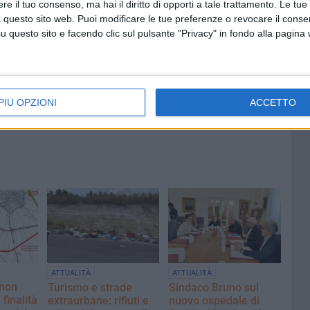
e il tuo consenso, ma hai il diritto di opporti a tale trattamento. Le tue
ano
Siccità e caro gasolio mettono in
 questo sito web. Puoi modificare le tue preferenze o revocare il conse
 ultimo
ginocchio l'agricoltura pugliese
questo sito e facendo clic sul pulsante "Privacy" in fondo alla pagina
PIÙ OPZIONI
ACCETTO
ATTUALITÀ
ATTUALITÀ
 non
Turismo e strade
Sindaco Bruno sul
 finalità
extraurbane: rifiuti e
nuovo ospedale di