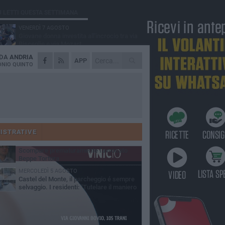
Ù LETTI QUESTA SETTIMANA
VENERDÌ 7 AGOSTO
Giovane donna investita all'incrocio tra via
Bisceglie e via Mozart
 DA
ANDRIA
MARTEDÌ 4 AGOSTO
APP
Cattivo odore dall’abitazione, la macabra
NIO QUINTO
scoperta: trovato morto un uomo di 55 anni
MERCOLEDÌ 5 AGOSTO
"Un branco mi ha aggredito mentre ero in
stampelle": violenza nei confronti di un
enne ad Andria
MARTEDÌ 4 AGOSTO
Andria saluta mons. Agostino Superbo:
celebrati i funerali - FOTO
ISTRATIVE
GIOVEDÌ 30 LUGLIO
Scompare prematuramente l'avvocato
Beppe Tortora
MERCOLEDÌ 5 AGOSTO
Castel del Monte, il parcheggio é sempre
selvaggio. I residenti: "Tutelare il maniero
 vivibilità e rispetto del paesaggio"