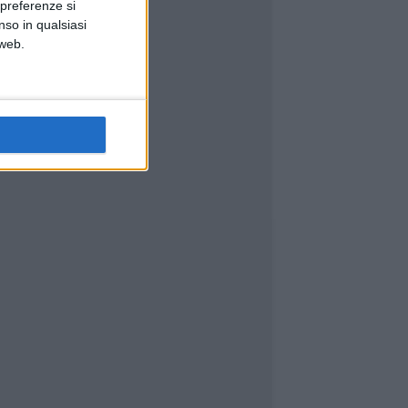
 preferenze si
nso in qualsiasi
 web.