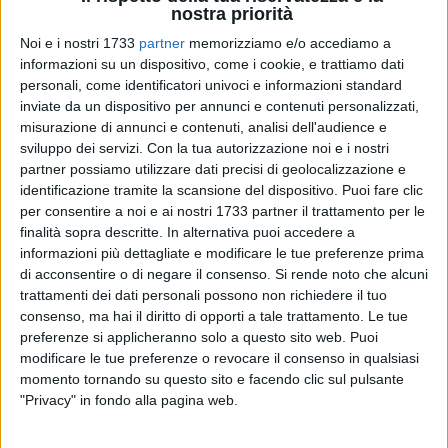
nostra priorità
Noi e i nostri 1733
partner
memorizziamo e/o accediamo a
informazioni su un dispositivo, come i cookie, e trattiamo dati
personali, come identificatori univoci e informazioni standard
inviate da un dispositivo per annunci e contenuti personalizzati,
misurazione di annunci e contenuti, analisi dell'audience e
sviluppo dei servizi.
Con la tua autorizzazione noi e i nostri
partner possiamo utilizzare dati precisi di geolocalizzazione e
identificazione tramite la scansione del dispositivo. Puoi fare clic
In occasione della Giornata Internazionale della
per consentire a noi e ai nostri 1733 partner il trattamento per le
Sperimentazione Clinica, che si celebra il 20 maggio, FADOI
finalità sopra descritte. In alternativa puoi accedere a
Puglia e la
U.O.C. di Medicina Interna dell'ospedale
informazioni più dettagliate e modificare le tue preferenze prima
"Lorenzo Bonomo" di Andria
diretta dal
dottor Salvatore
di acconsentire o di negare il consenso.
Si rende noto che alcuni
trattamenti dei dati personali possono non richiedere il tuo
Lenti
promuovono un'iniziativa di informazione e
consenso, ma hai il diritto di opporti a tale trattamento. Le tue
sensibilizzazione rivolta ai cittadini per sfatare falsi miti e
preferenze si applicheranno solo a questo sito web. Puoi
luoghi comuni sulla ricerca clinica.
modificare le tue preferenze o revocare il consenso in qualsiasi
momento tornando su questo sito e facendo clic sul pulsante
L'appuntamento è fissato ad Andria
mercoledì 20 maggio,
"Privacy" in fondo alla pagina web.
dalle ore 17 alle 20, tra Viale Crispi e Viale Roma
dove sarà
allestito un desk informativo con medici ed infermieri,