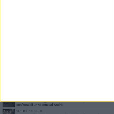
PIÙ LETTI QUESTA SETTIMANA
VENERDÌ 7 AGOSTO
Giovane donna investita all'incrocio tra via Bisceglie e via Mozart
MARTEDÌ 4 AGOSTO
Cattivo odore dall’abitazione, la macabra scoperta: trovato morto
un uomo di 55 anni
MERCOLEDÌ 5 AGOSTO
"Un branco mi ha aggredito mentre ero in stampelle": violenza nei
confronti di un 41enne ad Andria
VENERDÌ 7 AGOSTO