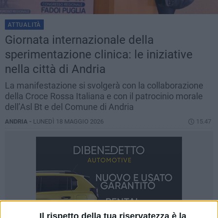
ATTUALITÀ
Giornata internazionale della
sperimentazione clinica: le iniziative
nella città di Andria
La manifestazione si svolgerà con la collaborazione
della Croce Rossa Italiana e con il patrocinio morale
dell’Asl Bt e del Comune di Andria
ANDRIA -
LUNEDÌ 18 MAGGIO 2026
15.47
Il rispetto della tua riservatezza è la