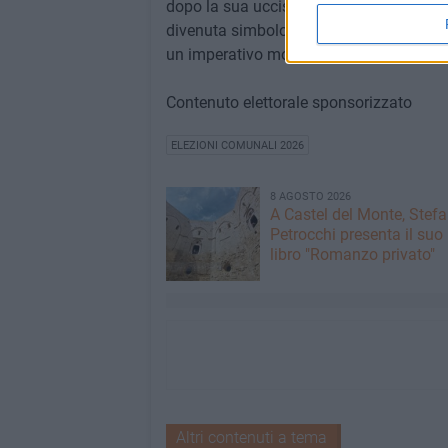
dopo la sua uccisione ai piedi di Castel
divenuta simbolo di innocenza violata. Mo
un imperativo morale» ha concluso la S
Contenuto elettorale sponsorizzato
ELEZIONI COMUNALI 2026
8 AGOSTO 2026
A Castel del Monte, Stef
Petrocchi presenta il suo
libro "Romanzo privato"
Altri contenuti a tema