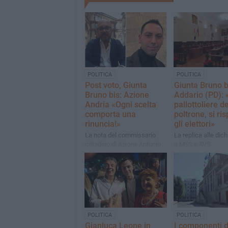
POLITICA
POLITICA
Post voto, Giunta
Giunta Bruno b
Bruno bis: Azione
Addario (PD): 
Andria «Ogni scelta
pallottoliere de
comporta una
poltrone, si ris
rinuncia!»
gli elettori»
La nota del commissario
La replica alle dich
cittadino di Azione Antonio
a M5S e AVS
Nespoli e del consigliere
eletto Gianluca Grumo
POLITICA
POLITICA
Gianluca Leone in
I componenti d