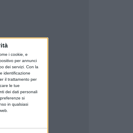
ità
ome i cookie, e
spositivo per annunci
o dei servizi.
Con la
e identificazione
er il trattamento per
icare le tue
ti dei dati personali
 preferenze si
nso in qualsiasi
 web.