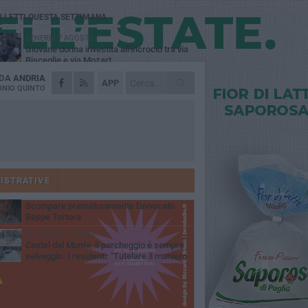
Ù LETTI QUESTA SETTIMANA
VENERDÌ 7 AGOSTO
Giovane donna investita all'incrocio tra via
Bisceglie e via Mozart
 DA
ANDRIA
MARTEDÌ 4 AGOSTO
APP
Cattivo odore dall’abitazione, la macabra
NIO QUINTO
scoperta: trovato morto un uomo di 55 anni
MERCOLEDÌ 5 AGOSTO
"Un branco mi ha aggredito mentre ero in
stampelle": violenza nei confronti di un
enne ad Andria
MARTEDÌ 4 AGOSTO
Andria saluta mons. Agostino Superbo:
celebrati i funerali - FOTO
ISTRATIVE
GIOVEDÌ 30 LUGLIO
Scompare prematuramente l'avvocato
Beppe Tortora
MERCOLEDÌ 5 AGOSTO
Castel del Monte, il parcheggio é sempre
selvaggio. I residenti: "Tutelare il maniero
 vivibilità e rispetto del paesaggio"