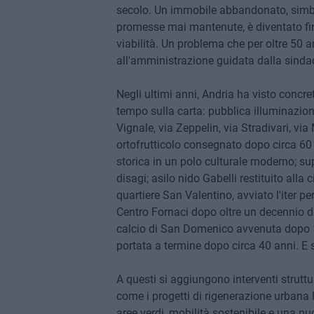
secolo. Un immobile abbandonato, simbol
promesse mai mantenute, è diventato fin
viabilità. Un problema che per oltre 50 an
all'amministrazione guidata dalla sinda
Negli ultimi anni, Andria ha visto concret
tempo sulla carta: pubblica illuminazion
Vignale, via Zeppelin, via Stradivari, vi
ortofrutticolo consegnato dopo circa 60 
storica in un polo culturale moderno; s
disagi; asilo nido Gabelli restituito alla
quartiere San Valentino, avviato l'iter pe
Centro Fornaci dopo oltre un decennio d
calcio di San Domenico avvenuta dopo 15
portata a termine dopo circa 40 anni. E 
A questi si aggiungono interventi struttur
come i progetti di rigenerazione urbana 
aree verdi, mobilità sostenibile e una nu