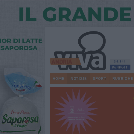
34.941
FANPAGE
HOME
NOTIZIE
SPORT
RUBRICHE