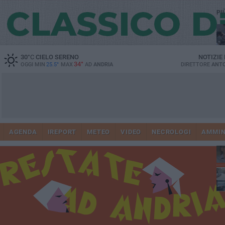
PI
30
°C
CIELO SERENO
NOTIZIE
34°
OGGI MIN
25.5°
MAX
AD
ANDRIA
DIRETTORE
ANTO
41
AGENDA
IREPORT
METEO
VIDEO
NECROLOGI
AMMIN
tra