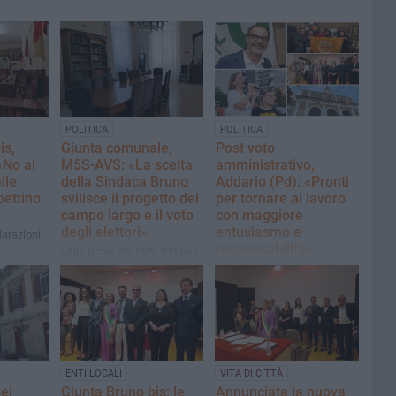
POLITICA
POLITICA
is,
Giunta comunale,
Post voto
«No al
M5S-AVS: «La scelta
amministrativo,
lle
della Sindaca Bruno
Addario (Pd): «Pronti
pettino
svilisce il progetto del
per tornare al lavoro
campo largo e il voto
con maggiore
degli elettori»
entusiasmo e
iarazioni
responsabilità»
«Alla prova dei fatti, tuttavia,
la Sindaca Bruno ha
Il commento di Giovanni
disatteso la nostra
Addario, Segretario Circolo
prospettiva politica»
Partito Democratico di
Andria
ENTI LOCALI
VITA DI CITTÀ
el
Giunta Bruno bis: le
Annunciata la nuova