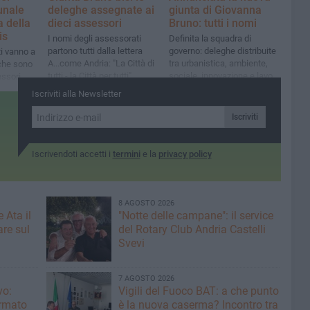
unale
deleghe assegnate ai
giunta di Giovanna
 della
dieci assessori
Bruno: tutti i nomi
is
I nomi degli assessorati
Definita la squadra di
partono tutti dalla lettera
governo: deleghe distribuite
ti vanno a
A...come Andria: "La Città di
tra urbanistica, ambiente,
che sono
tutti - la Città per tutti"
sociale, innovazione e lavori
essori
pubblici
Iscriviti alla Newsletter
Iscriviti
Iscrivendoti accetti i
termini
e la
privacy policy
8 AGOSTO 2026
 Ata il
"Notte delle campane": il service
re sul
del Rotary Club Andria Castelli
Svevi
7 AGOSTO 2026
vo:
​Vigili del Fuoco BAT: a che punto
irmato
è la nuova caserma? Incontro tra