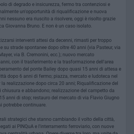
o di degrado e insicurezza, fermo tra contenziosi e
almente un'opportunità di riqualificazione e nuova
ni nessuno era riuscito a risolvere, oggi è risolto grazie
ca Giovanna Bruno. E non è un caso isolato.
izzarsi interventi attesi da decenni, rimasti per troppo
e su strade spontanee dopo oltre 40 anni (via Pasteur, via
a Mayer, via B. Cremonini, ecc.); nuovo mercato
anni, con il trasferimento e la trasformazione dell'area
uperamento del ponte Bailey dopo quasi 15 anni di attesa e
 città dopo 6 anni di fermo; piazza, mercato e ludoteca nel
r la realizzazione dopo circa 20 anni; Riqualificazione del
i chiusura e abbandono; realizzazione del campetto da
 anni di stop; restauro del mercato di via Flavio Giugno
si potrebbe continuare.
ali strategici che stanno cambiando il volto della città,
legati ai PINQuA e l'interramento ferroviario, con nuove
ova centralità urbana. Opere diverse tra loro, ma unite da