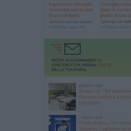
ingresso in Consiglio
Consiglio com
comunale con la lista
dopo la nomina
Bruno sindaco
giunta Bruno b
«Al lavoro con una visione
I primi dei non elet
importante. Auguri alla
suffragare coloro 
nuova Giunta e massimo
stati nominati ass
coinvolgimento per tutta la
nostra lista»
RICEVI AGGIORNAMENTI E
CONTENUTI DA ANDRIA
GRATIS
NELLA TUA E-MAIL
8 AGOSTO 2026
Scuola, Uil: "Sul personale
Governo continua a punta
precariato"
7 AGOSTO 2026
Fidelis Andria, c'è il rinno
Vincenzo Tagliarino ha f