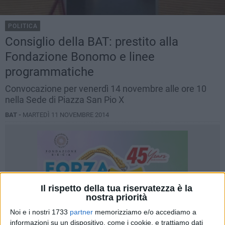
POLITICA
Consiglio della BAT: prestito alla
Fondazione Bonomo e linee
programmatiche
Convocazione per venerdì 14 novembre alle ore 10
nella Sede di Piazza San Pio X
BAT -
MARTEDÌ 11 NOVEMBRE 2014
Il rispetto della tua riservatezza è la
nostra priorità
Noi e i nostri 1733
partner
memorizziamo e/o accediamo a
informazioni su un dispositivo, come i cookie, e trattiamo dati