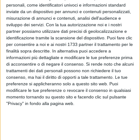
personali, come identificatori univoci e informazioni standard
inviate da un dispositivo per annunci e contenuti personalizzati,
misurazione di annunci e contenuti, analisi dell'audience e
sviluppo dei servizi.
Con la tua autorizzazione noi e i nostri
partner possiamo utilizzare dati precisi di geolocalizzazione e
identificazione tramite la scansione del dispositivo. Puoi fare clic
per consentire a noi e ai nostri 1733 partner il trattamento per le
finalità sopra descritte. In alternativa puoi accedere a
E' convocato per venerdì 14 novembre, alle ore 10.00, presso
informazioni più dettagliate e modificare le tue preferenze prima
la sede della Provincia in Piazza San Pio X ad Andria, il
di acconsentire o di negare il consenso.
Si rende noto che alcuni
trattamenti dei dati personali possono non richiedere il tuo
Consiglio provinciale di Barletta - Andria - Trani. Di seguito i
consenso, ma hai il diritto di opporti a tale trattamento. Le tue
punti all'ordine del giorno della seduta:
preferenze si applicheranno solo a questo sito web. Puoi
modificare le tue preferenze o revocare il consenso in qualsiasi
Comunicazioni del Presidente della Provincia Francesco
momento tornando su questo sito e facendo clic sul pulsante
Spina in merito alle deleghe ai Consiglieri provinciali.
"Privacy" in fondo alla pagina web.
Approvazione delle Linee Programmatiche 2014-2018
(Relatore il Presidente della Provincia Francesco Spina).
Concessione Prestito alla "Fondazione Bonomo per la