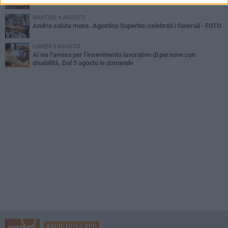
MARTEDÌ 4 AGOSTO
Andria saluta mons. Agostino Superbo: celebrati i funerali - FOTO
LUNEDÌ 3 AGOSTO
Al via l’avviso per l’inserimento lavorativo di persone con
disabilità. Dal 5 agosto le domande
ANDRIAVIVA APP