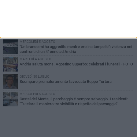
VENERDÌ 7 AGOSTO
Giovane donna investita all'incrocio tra via Bisceglie e via Mozart
MARTEDÌ 4 AGOSTO
Cattivo odore dall’abitazione, la macabra scoperta: trovato morto
un uomo di 55 anni
MERCOLEDÌ 5 AGOSTO
"Un branco mi ha aggredito mentre ero in stampelle": violenza nei
confronti di un 41enne ad Andria
MARTEDÌ 4 AGOSTO
Andria saluta mons. Agostino Superbo: celebrati i funerali - FOTO
GIOVEDÌ 30 LUGLIO
Scompare prematuramente l'avvocato Beppe Tortora
MERCOLEDÌ 5 AGOSTO
Castel del Monte, il parcheggio é sempre selvaggio. I residenti:
"Tutelare il maniero tra vivibilità e rispetto del paesaggio"