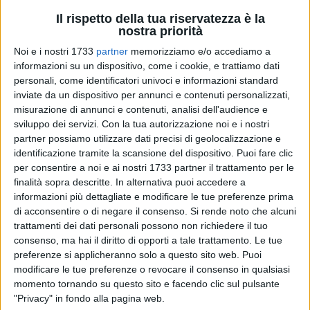
Il rispetto della tua riservatezza è la
nostra priorità
Noi e i nostri 1733
partner
memorizziamo e/o accediamo a
informazioni su un dispositivo, come i cookie, e trattiamo dati
personali, come identificatori univoci e informazioni standard
inviate da un dispositivo per annunci e contenuti personalizzati,
3
misurazione di annunci e contenuti, analisi dell'audience e
sviluppo dei servizi.
Con la tua autorizzazione noi e i nostri
partner possiamo utilizzare dati precisi di geolocalizzazione e
Firmato questa mattina l'accordo tra il Comune di Andria e i
identificazione tramite la scansione del dispositivo. Puoi fare clic
partners per il progetto
"Punti Cardinali For Work"
. Com'è
per consentire a noi e ai nostri 1733 partner il trattamento per le
finalità sopra descritte. In alternativa puoi accedere a
noto, Andria è tra i Comuni ammessi a finanziamento da
informazioni più dettagliate e modificare le tue preferenze prima
parte della Regione Puglia – Assessorato al Lavoro e
di acconsentire o di negare il consenso.
Si rende noto che alcuni
Dipartimento all'istruzione Formazione e lavoro, con un
trattamenti dei dati personali possono non richiedere il tuo
progetto che ha ottenuto il massimo punteggio e
consenso, ma hai il diritto di opporti a tale trattamento. Le tue
l'aggiudicazione di 94mila euro per le politiche attive del
preferenze si applicheranno solo a questo sito web. Puoi
lavoro.
modificare le tue preferenze o revocare il consenso in qualsiasi
momento tornando su questo sito e facendo clic sul pulsante
"Privacy" in fondo alla pagina web.
L'Amministrazione Comunale, su iniziativa dell'Assessorato