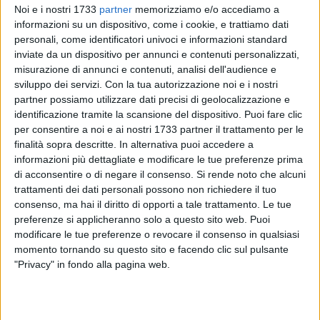
Noi e i nostri 1733
partner
memorizziamo e/o accediamo a
informazioni su un dispositivo, come i cookie, e trattiamo dati
personali, come identificatori univoci e informazioni standard
inviate da un dispositivo per annunci e contenuti personalizzati,
misurazione di annunci e contenuti, analisi dell'audience e
sviluppo dei servizi.
Con la tua autorizzazione noi e i nostri
partner possiamo utilizzare dati precisi di geolocalizzazione e
identificazione tramite la scansione del dispositivo. Puoi fare clic
per consentire a noi e ai nostri 1733 partner il trattamento per le
"Giuseppe Conte e il Movimento 5 Stelle continuano a
finalità sopra descritte. In alternativa puoi accedere a
sottrarsi alle proprie responsabilità politiche rispetto al
informazioni più dettagliate e modificare le tue preferenze prima
disastro prodotto dal Superbonus e dalla stagione dei bonus
di acconsentire o di negare il consenso.
Si rende noto che alcuni
trattamenti dei dati personali possono non richiedere il tuo
senza controllo. Le maxi frodi emerse in questi anni e il peso
consenso, ma hai il diritto di opporti a tale trattamento. Le tue
scaricato sui conti pubblici rappresentano una ferita
preferenze si applicheranno solo a questo sito web. Puoi
gravissima per l'economia italiana. L'offensiva della
modificare le tue preferenze o revocare il consenso in qualsiasi
macchina fiscale come si evince dai dati resi pubblici dal
momento tornando su questo sito e facendo clic sul pulsante
Sole 24 Ore ha bloccato in tre mesi 4,1 miliardi di frodi sotto
"Privacy" in fondo alla pagina web.
forma di crediti inesistenti o irregolari, impedendo che
venissero utilizzati in compensazione con F24, il che
avrebbe reso impossibile recuperarli. Senza il lavoro degli