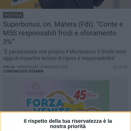
POLITICA
Superbonus, on. Matera (FdI): “Conte e
M5S responsabili frodi e sforamento
3%”
"È paradossale che proprio il Movimento 5 Stelle tenti
oggi di impartire lezioni di rigore e responsabilità"
ITALIA -
MERCOLEDÌ 13 MAGGIO 2026
18.00
COMUNICATO STAMPA
Il rispetto della tua riservatezza è la
nostra priorità