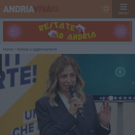
MENU
Home
Notizie e aggiornamenti