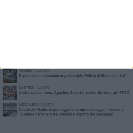
PIÙ LETTI QUESTA SETTIMANA
VENERDÌ 7 AGOSTO
Giovane donna investita all'incrocio tra via Bisceglie e via Mozart
MARTEDÌ 4 AGOSTO
Cattivo odore dall’abitazione, la macabra scoperta: trovato morto
un uomo di 55 anni
MERCOLEDÌ 5 AGOSTO
"Un branco mi ha aggredito mentre ero in stampelle": violenza nei
confronti di un 41enne ad Andria
VENERDÌ 7 AGOSTO
Si potenzia la dotazione organica della Polizia di Stato nella Bat
MARTEDÌ 4 AGOSTO
Andria saluta mons. Agostino Superbo: celebrati i funerali - FOTO
MERCOLEDÌ 5 AGOSTO
Castel del Monte, il parcheggio é sempre selvaggio. I residenti:
"Tutelare il maniero tra vivibilità e rispetto del paesaggio"