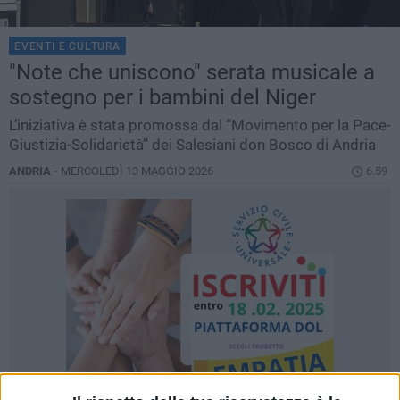
EVENTI E CULTURA
"Note che uniscono" serata musicale a
sostegno per i bambini del Niger
L’iniziativa è stata promossa dal “Movimento per la Pace-
Giustizia-Solidarietà” dei Salesiani don Bosco di Andria
ANDRIA -
MERCOLEDÌ 13 MAGGIO 2026
6.59