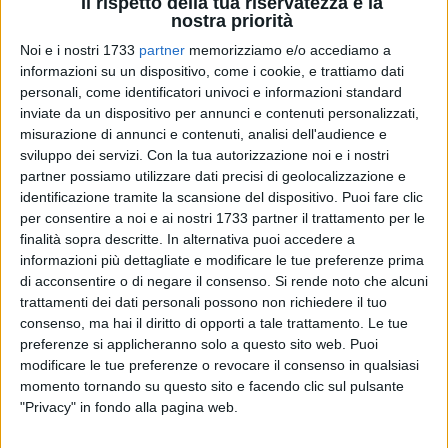
Il rispetto della tua riservatezza è la
nostra priorità
Noi e i nostri 1733
partner
memorizziamo e/o accediamo a
informazioni su un dispositivo, come i cookie, e trattiamo dati
personali, come identificatori univoci e informazioni standard
inviate da un dispositivo per annunci e contenuti personalizzati,
misurazione di annunci e contenuti, analisi dell'audience e
La serata musicale tenutasi
lo scorso 9 maggio presso
sviluppo dei servizi.
Con la tua autorizzazione noi e i nostri
l'auditorium dell'Oratorio Salesiano di Andria
ha registrato
partner possiamo utilizzare dati precisi di geolocalizzazione e
un grande successo di pubblico.
identificazione tramite la scansione del dispositivo. Puoi fare clic
L'iniziativa è stata promossa dal "
Movimento per la Pace-
per consentire a noi e ai nostri 1733 partner il trattamento per le
finalità sopra descritte. In alternativa puoi accedere a
Giustizia-Solidarietà
" dei Salesiani don Bosco di Andria, al
informazioni più dettagliate e modificare le tue preferenze prima
fine di favorire e sostenere i bambini del Niger attraverso la
di acconsentire o di negare il consenso.
Si rende noto che alcuni
missione salesiana di Niamey.
trattamenti dei dati personali possono non richiedere il tuo
Cuore della serata, subito dopo l'intervento di
Don Matteo di
consenso, ma hai il diritto di opporti a tale trattamento. Le tue
Fiore
(Parroco dell'Immacolata e Guida Spirituale del
preferenze si applicheranno solo a questo sito web. Puoi
Movimento) è stata l'esibizione di due grandi
artisti, Silvia
modificare le tue preferenze o revocare il consenso in qualsiasi
Rita (voce) e Miky (chitarra)
, i quali hanno guidato il
momento tornando su questo sito e facendo clic sul pulsante
"Privacy" in fondo alla pagina web.
pubblico in un percorso musicale di forte impatto emotivo
trasformando l'Auditorium in un luogo di invocazione corale