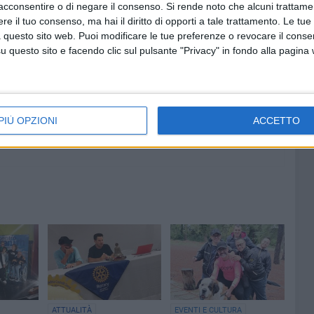
acconsentire o di negare il consenso.
Si rende noto che alcuni trattamen
e il tuo consenso, ma hai il diritto di opporti a tale trattamento. Le tue
8 AGOSTO 2026
 questo sito web. Puoi modificare le tue preferenze o revocare il conse
ano
Siccità e caro gasolio mettono in
questo sito e facendo clic sul pulsante "Privacy" in fondo alla pagina
 ultimo
ginocchio l'agricoltura pugliese
PIÙ OPZIONI
ACCETTO
ATTUALITÀ
EVENTI E CULTURA