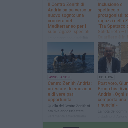
Il Centro Zenith di
Inclusione e
Andria salpa verso un
spettacolo
nuovo sogno: una
protagonisti: t
crociera nel
ragazzi dello 
Mediterraneo per i
"Tra Spettacol
suoi ragazzi speciali
Solidarietà – Il
Quartiere è in 
Le persone con disabilità
non devono accontentarsi di
Giunta alla XVIII ed
esperienze "ridotte" o di
manifestazione ra
seconde scelte
ormai uno degli
appuntamenti più
significativi dell'es
coratina
ASSOCIAZIONI
POLITICA
Centro Zenith Andria:
Post voto, Giu
un'estate di emozioni
Bruno bis: Azi
e di vere pari
Andria «Ogni s
opportunità
comporta una
rinuncia!»
Quella del Centro Zenith si
sta rivelando un'estate
La nota del commi
veramente straordinaria
cittadino di Azione
Nespoli e del consi
eletto Gianluca G