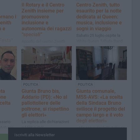
Il Rotary e il Centro
Centro Zenith, tutto
Zenith insieme per
esaurito per la notte
ornano i
promuovere
dedicata ai Queen:
Zenith
inclusione e
musica, inclusione e
o e
autonomia dei ragazzi
sogni in viaggio
“speciali”
Sabato 25 luglio ospite la
Festa"
White Queen Tribute Band
Appello del centro Zenith
alla comunità: "anche un
izione, la
piccolo contributo può
ppresenta
trasformarsi in
un’opportunità concreta di
crescita e felicità per questi
tate
ragazzi"
POLITICA
POLITICA
nta
Giunta Bruno bis,
Giunta comunale,
one
Addario (PD): «No al
M5S-AVS: «La scelta
celta
pallottoliere delle
della Sindaca Bruno
poltrone, si rispettino
svilisce il progetto del
gli elettori»
campo largo e il voto
degli elettori»
ssario
La replica alle dichiarazioni
 Antonio
a M5S e AVS
«Alla prova dei fatti, tuttavia,
gliere
la Sindaca Bruno ha
Iscriviti alla Newsletter
rumo
disatteso la nostra