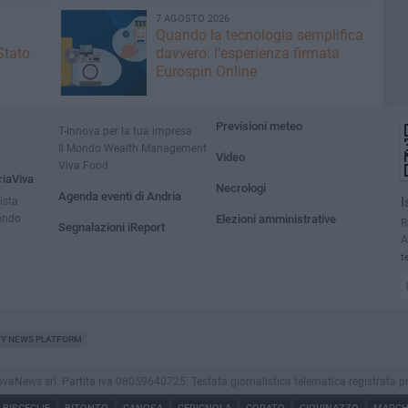
7 AGOSTO 2026
Quando la tecnologia semplifica
Stato
davvero: l’esperienza firmata
Eurospin Online
Previsioni meteo
T-innova per la tua impresa
Il Mondo Wealth Management
Video
Viva Food
riaViva
Necrologi
Agenda eventi di Andria
ista
I
ondo
Elezioni amministrative
R
Segnalazioni iReport
A
t
TY NEWS PLATFORM
ews srl. Partita iva 08059640725. Testata giornalistica telematica registrata presso i