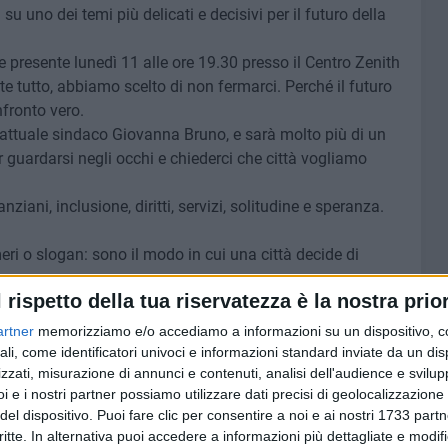
su uno dei temi più delicati e decisivi per il futuro della
re presente lunedì 11 alle ore 19.30 presso il Centro Zenith
e tutto, abbiamo scelto di non fermarci. Perché il futuro
nfronto vero.
'attuale sindaco Giovanna Bruno, e sarà molto più di un
guardarsi negli occhi e chiederci che città vogliamo
nziani, inclusione, diritti, servizi, solitudine e speranza.
eri o slogan: sono il modo in cui una città decide di
l rispetto della tua riservatezza è la nostra prior
nta tantissimo.
ecipazione, voce.
artner
memorizziamo e/o accediamo a informazioni su un dispositivo, c
ali, come identificatori univoci e informazioni standard inviate da un di
tra città: venite a costruirlo insieme a noi", conclude il
zzati, misurazione di annunci e contenuti, analisi dell'audience e svilupp
i e i nostri partner possiamo utilizzare dati precisi di geolocalizzazione 
del dispositivo. Puoi fare clic per consentire a noi e ai nostri 1733 partn
critte. In alternativa puoi accedere a informazioni più dettagliate e modif