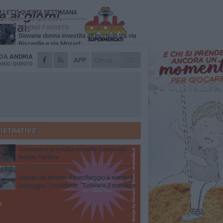
Ù LETTI QUESTA SETTIMANA
VENERDÌ 7 AGOSTO
Giovane donna investita all'incrocio tra via
Bisceglie e via Mozart
 DA
ANDRIA
MARTEDÌ 4 AGOSTO
APP
Cattivo odore dall’abitazione, la macabra
NIO QUINTO
scoperta: trovato morto un uomo di 55 anni
MERCOLEDÌ 5 AGOSTO
"Un branco mi ha aggredito mentre ero in
stampelle": violenza nei confronti di un
enne ad Andria
MARTEDÌ 4 AGOSTO
Andria saluta mons. Agostino Superbo:
celebrati i funerali - FOTO
ISTRATIVE
GIOVEDÌ 30 LUGLIO
Scompare prematuramente l'avvocato
Beppe Tortora
MERCOLEDÌ 5 AGOSTO
Castel del Monte, il parcheggio é sempre
selvaggio. I residenti: "Tutelare il maniero
 vivibilità e rispetto del paesaggio"