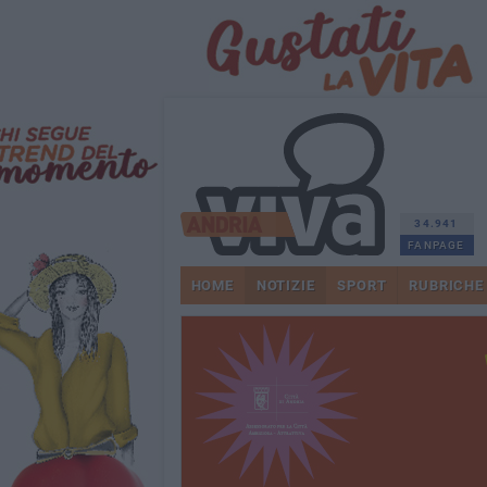
34.941
FANPAGE
HOME
NOTIZIE
SPORT
RUBRICHE