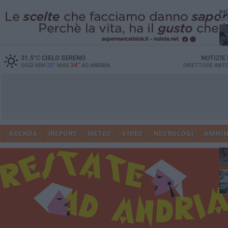
PI
31.5
°C
CIELO SERENO
NOTIZIE
34°
OGGI MIN
25°
MAX
AD
ANDRIA
DIRETTORE
ANTO
41
AGENDA
IREPORT
METEO
VIDEO
NECROLOGI
AMMIN
tra