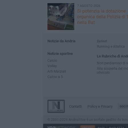
7 AGOSTO 2026
Si potenzia la dotazione
organica della Polizia di 
nella Bat
Notizie da Andria
Basket
Running e Atletica
Notizie sportive
Le Rubriche di And
Calcio
Non perdiamoci di v
Volley
Alla scoperta del m
Arti Marziali
olivicolo
Calcio a 5
Contatti
Policy e Privacy
GOCI
© 2001-2026 AndriaViva è un portale gestito da InnovaN