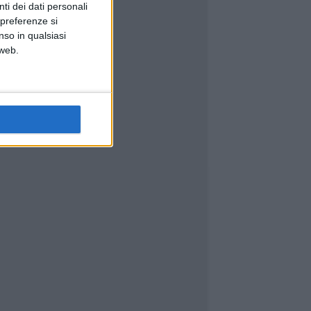
ti dei dati personali
 preferenze si
nso in qualsiasi
 web.