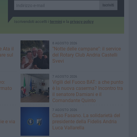
prospettiva politica»
Iscriviti
Iscrivendoti accetti i
termini
e la
privacy policy
8 AGOSTO 2026
 Ata il
"Notte delle campane": il service
re sul
del Rotary Club Andria Castelli
Svevi
7 AGOSTO 2026
vo:
​Vigili del Fuoco BAT: a che punto
irmato
è la nuova caserma? Incontro tra
il senatore Damiani e il
Comandante Quinto
7 AGOSTO 2026
Caso Fasano. La solidarietà del
ie e via
presidente della Fidelis Andria
Luca Vallarella