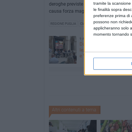
tramite la scansione 
deroghe previste dalla norma e che la ri
le finalità sopra des
causa forza maggiore.
preferenze prima di 
possono non richieder
REGIONE PUGLIA
CIA PUGLIA
OLIVI
OLIO D'OLIV
applicheranno solo a
momento tornando su 
9 AGOSTO 2026
Dal ricordo alla responsab
lezione di vita di Sandro,
e Vincenzo per strade più
Altri contenuti a tema