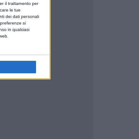
er il trattamento per
icare le tue
ti dei dati personali
 preferenze si
nso in qualsiasi
 web.