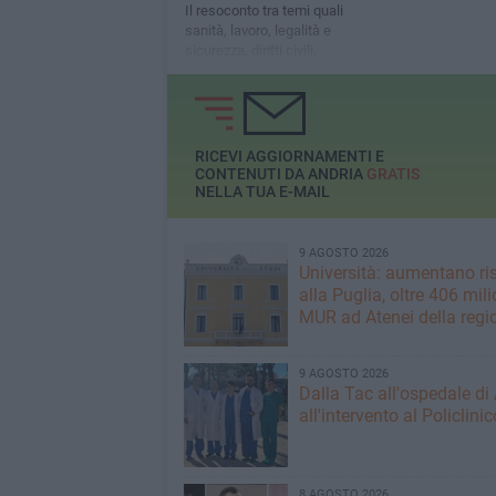
Il resoconto tra temi quali
sanità, lavoro, legalità e
sicurezza, diritti civili,
economia e competitività
RICEVI AGGIORNAMENTI E
CONTENUTI DA ANDRIA
GRATIS
NELLA TUA E-MAIL
9 AGOSTO 2026
Università: aumentano ri
alla Puglia, oltre 406 mili
MUR ad Atenei della regi
9 AGOSTO 2026
Dalla Tac all'ospedale di
all'intervento al Policlinic
8 AGOSTO 2026