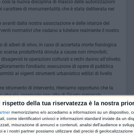
sì la nuova disciplina di rilascio delle autorizzazioni
del carattere di monumentalità che è stata deliberata nei
e avanti dalla nostra associazione e delle istanze del
venti normativi che vadano a tutelare realmente il nostro
di alberi di olivo, in caso di accertata morte fisiologica
o scarsa produttività dovuta a cause non rimovibili;
isagevoli le operazioni colturali e rechi danno all'oliveto;
glioramento fondiario; esecuzione di opere di pubblica
formità ai vigenti strumenti urbanistico edilizi di livello
lere strumento di intervento, riteniamo opportuno che la
o che sia approvato con atto di Giunta regionale,
in ordine alla individuazione dei siti oggetto di FER.
l rispetto della tua riservatezza è la nostra prior
per la tutela non solo degli olivi a carattere monumentale ma
artner
memorizziamo e/o accediamo a informazioni su un dispositivo, c
ungendo il divieto di estirpazione di olivo nelle zone
ali, come identificatori univoci e informazioni standard inviate da un di
gli atti della UE. Ed ancora, si ritiene opportuno che gli
zzati, misurazione di annunci e contenuti, analisi dell'audience e svilupp
lazione scritta. Per le zone infette siano fatte salve le
i e i nostri partner possiamo utilizzare dati precisi di geolocalizzazione 