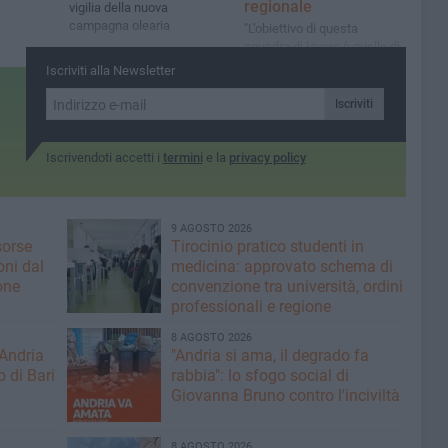
regionale
vigilia della nuova
campagna olearia
"L’obiettivo di questa
squadra di lavoro è quello di
razionalizzare la spesa e
Iscriviti alla Newsletter
ottimizzare i servizi per i
cittadini"
Iscriviti
Iscrivendoti accetti i
termini
e la
privacy policy
9 AGOSTO 2026
sorse
Tirocinio pratico studenti in
oni dal
medicina: approvato schema di
one
convenzione tra università, ordini
professionali e regione
8 AGOSTO 2026
 Andria
"Andria si ama, il degrado fa
o di Bari
rabbia": lo sfogo social di
Giovanna Bruno contro l'inciviltà
8 AGOSTO 2026