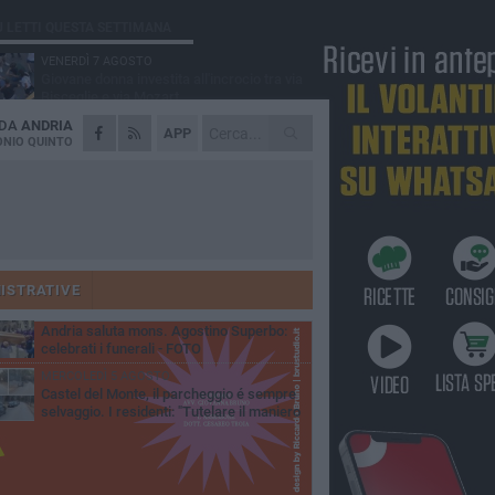
Ù LETTI QUESTA SETTIMANA
VENERDÌ 7 AGOSTO
Giovane donna investita all'incrocio tra via
Bisceglie e via Mozart
 DA
ANDRIA
MARTEDÌ 4 AGOSTO
APP
Cattivo odore dall’abitazione, la macabra
NIO QUINTO
scoperta: trovato morto un uomo di 55 anni
MERCOLEDÌ 5 AGOSTO
"Un branco mi ha aggredito mentre ero in
stampelle": violenza nei confronti di un
enne ad Andria
VENERDÌ 7 AGOSTO
Si potenzia la dotazione organica della
Polizia di Stato nella Bat
ISTRATIVE
MARTEDÌ 4 AGOSTO
Andria saluta mons. Agostino Superbo:
celebrati i funerali - FOTO
MERCOLEDÌ 5 AGOSTO
Castel del Monte, il parcheggio é sempre
selvaggio. I residenti: "Tutelare il maniero
 vivibilità e rispetto del paesaggio"