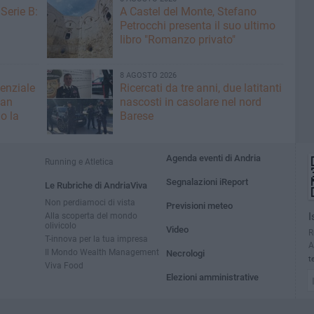
Serie B:
A Castel del Monte, Stefano
Petrocchi presenta il suo ultimo
libro "Romanzo privato"
8 AGOSTO 2026
denziale
Ricercati da tre anni, due latitanti
San
nascosti in casolare nel nord
o la
Barese
Agenda eventi di Andria
Running e Atletica
Segnalazioni iReport
Le Rubriche di AndriaViva
Non perdiamoci di vista
Previsioni meteo
Alla scoperta del mondo
I
olivicolo
Video
R
T-innova per la tua impresa
A
Il Mondo Wealth Management
Necrologi
t
Viva Food
Elezioni amministrative