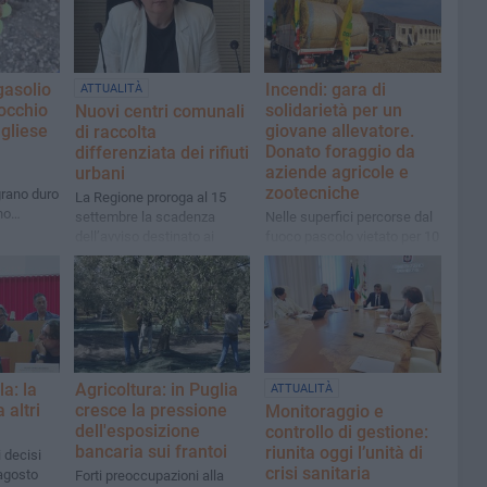
gasolio
Incendi: gara di
ATTUALITÀ
occhio
solidarietà per un
Nuovi centri comunali
ugliese
giovane allevatore.
di raccolta
Donato foraggio da
differenziata dei rifiuti
aziende agricole e
urbani
zootecniche
 grano duro
La Regione proroga al 15
no
settembre la scadenza
Nelle superfici percorse dal
scoli e
dell’avviso destinato ai
fuoco pascolo vietato per 10
Comuni
anni; servono prevenzione,
più controlli e personale sul
territorio
la: la
Agricoltura: in Puglia
ATTUALITÀ
 altri
cresce la pressione
Monitoraggio e
dell'esposizione
controllo di gestione:
bancaria sui frantoi
riunita oggi l’unità di
 decisi
crisi sanitaria
 agosto
Forti preoccupazioni alla