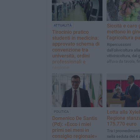
Siccità e caro 
ATTUALITÀ
mettono in gin
Tirocinio pratico
l'agricoltura p
studenti in medicina:
approvato schema di
Ripercussioni
convenzione tra
dall'olivicoltura alla
università, ordini
vitivinicoltura, dal
professionali e
all'uva da tavola, fi
regione
all'ortofrutta, ai pa
agli allevamenti
L'obiettivo é di far dialogare
in maniera integrata il
sistema sanitario regionale,
il mondo accademico e gli
ordini professionali
Lotta alla Xylel
POLITICA
Regione stanza
Domenico De Santis
175.770 euro
(Pd): «Ecco i miei
primi sei mesi in
Tra i provvedimenti
consiglio regionale»
nella seduta del 4