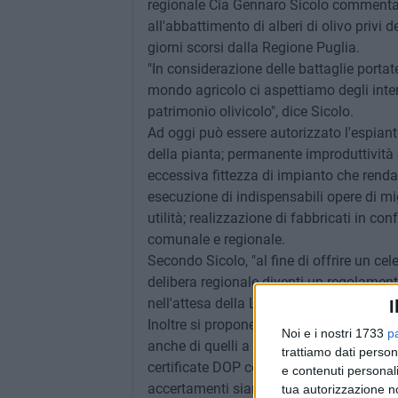
regionale Cia Gennaro Sicolo commenta co
all'abbattimento di alberi di olivo privi 
giorni scorsi dalla Regione Puglia.
"In considerazione delle battaglie portat
mondo agricolo ci aspettiamo degli inter
patrimonio olivicolo", dice Sicolo.
Ad oggi può essere autorizzato l'espianto 
della pianta; permanente improduttività 
eccessiva fittezza di impianto che renda d
esecuzione di indispensabili opere di mi
utilità; realizzazione di fabbricati in con
comunale e regionale.
Secondo Sicolo, "al fine di offrire un ce
delibera regionale diventi un regolament
nell'attesa della Legge Quadro Regionale 
I
Inoltre si propone di integrare il testo 
Noi e i nostri 1733
p
anche di quelli a carattere secolare, aggi
trattiamo dati person
certificate DOP così come riconosciute ne
e contenuti personali
accertamenti siano oggetto di apposita re
tua autorizzazione no