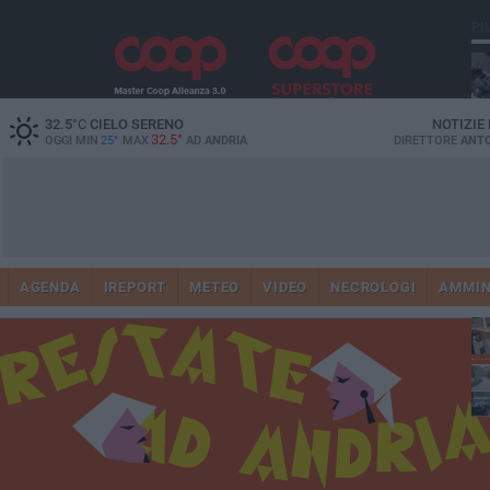
PI
32.5
°C
CIELO SERENO
NOTIZIE
32.5°
OGGI MIN
25°
MAX
AD
ANDRIA
DIRETTORE
ANTO
41
AGENDA
IREPORT
METEO
VIDEO
NECROLOGI
AMMIN
tra