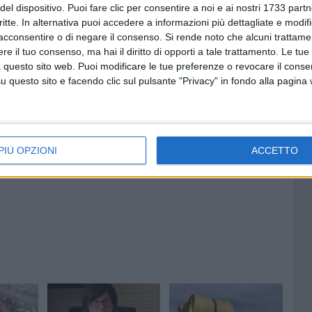
del dispositivo. Puoi fare clic per consentire a noi e ai nostri 1733 partn
chiesta di abbattimento tenga conto delle circostanze di
critte. In alternativa puoi accedere a informazioni più dettagliate e modif
acconsentire o di negare il consenso.
Si rende noto che alcuni trattamen
e il tuo consenso, ma hai il diritto di opporti a tale trattamento. Le tue
A
 questo sito web. Puoi modificare le tue preferenze o revocare il conse
questo sito e facendo clic sul pulsante "Privacy" in fondo alla pagina
9 AGOSTO 2026
ilità: la
Un "Elisir d'amore" fuori dagli
 Antonio
schemi: la scommessa vinta
 sicure
dallo scenografo andriese
Riccardo Sgaramella
PIÙ OPZIONI
ACCETTO