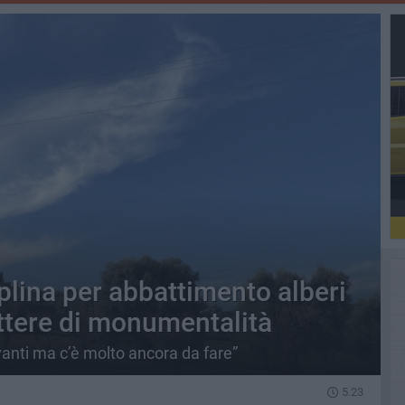
plina per abbattimento alberi
rattere di monumentalità
avanti ma c’è molto ancora da fare”
5.23