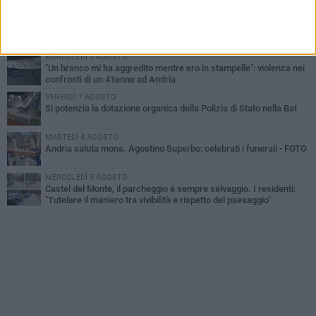
MARTEDÌ 4 AGOSTO
Cattivo odore dall’abitazione, la macabra scoperta: trovato morto
un uomo di 55 anni
MERCOLEDÌ 5 AGOSTO
"Un branco mi ha aggredito mentre ero in stampelle": violenza nei
confronti di un 41enne ad Andria
VENERDÌ 7 AGOSTO
Si potenzia la dotazione organica della Polizia di Stato nella Bat
MARTEDÌ 4 AGOSTO
Andria saluta mons. Agostino Superbo: celebrati i funerali - FOTO
MERCOLEDÌ 5 AGOSTO
Castel del Monte, il parcheggio é sempre selvaggio. I residenti:
"Tutelare il maniero tra vivibilità e rispetto del paesaggio"