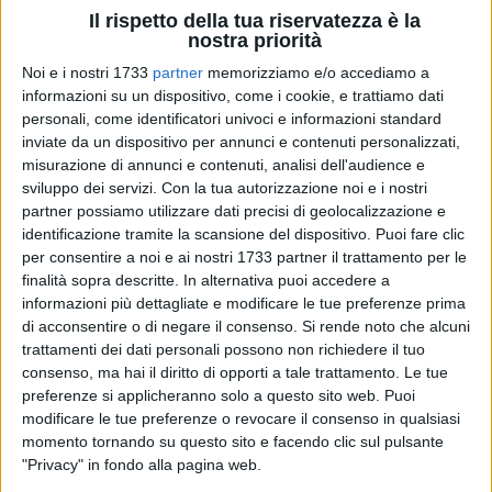
Il rispetto della tua riservatezza è la
nostra priorità
Noi e i nostri 1733
partner
memorizziamo e/o accediamo a
1
informazioni su un dispositivo, come i cookie, e trattiamo dati
personali, come identificatori univoci e informazioni standard
inviate da un dispositivo per annunci e contenuti personalizzati,
misurazione di annunci e contenuti, analisi dell'audience e
L'
Ordine degli Ingegneri della Provincia di Barletta-Andria-
sviluppo dei servizi.
Con la tua autorizzazione noi e i nostri
Trani
rivolge i più sentiti auguri di buon lavoro al nuovo
partner possiamo utilizzare dati precisi di geolocalizzazione e
presidente della Regione Puglia,
Antonio Decaro
, e alla sua
identificazione tramite la scansione del dispositivo. Puoi fare clic
squadra di governo, alla riunione d'insediamento del nuovo
per consentire a noi e ai nostri 1733 partner il trattamento per le
finalità sopra descritte. In alternativa puoi accedere a
Consiglio regionale.
informazioni più dettagliate e modificare le tue preferenze prima
di acconsentire o di negare il consenso.
Si rende noto che alcuni
L'Ordine provinciale degli Ingegneri auspica che il nuovo
trattamenti dei dati personali possono non richiedere il tuo
Governo regionale possa avviare sin da subito un
confronto
consenso, ma hai il diritto di opporti a tale trattamento. Le tue
costante e costruttivo con i professionisti tecnici
,
preferenze si applicheranno solo a questo sito web. Puoi
riconoscendone il ruolo strategico nella programmazione e
modificare le tue preferenze o revocare il consenso in qualsiasi
nell'attuazione delle politiche pubbliche. In particolare, gli
momento tornando su questo sito e facendo clic sul pulsante
"Privacy" in fondo alla pagina web.
ingegneri confidano in un impegno concreto su alcune