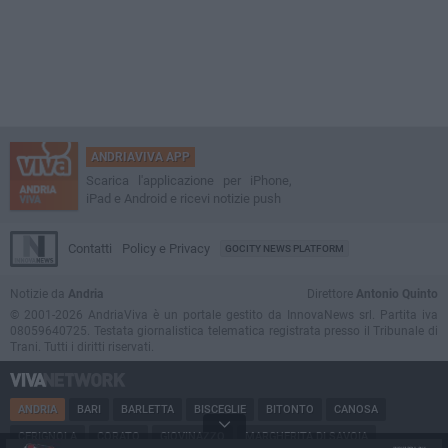
ANDRIAVIVA APP
Scarica l'applicazione per iPhone,
iPad e Android e ricevi notizie push
Contatti
Policy e Privacy
GOCITY NEWS PLATFORM
Notizie da
Andria
Direttore
Antonio Quinto
© 2001-2026 AndriaViva è un portale gestito da InnovaNews srl. Partita iva
08059640725. Testata giornalistica telematica registrata presso il Tribunale di
Trani. Tutti i diritti riservati.
ANDRIA
BARI
BARLETTA
BISCEGLIE
BITONTO
CANOSA
CERIGNOLA
CORATO
GIOVINAZZO
MARGHERITA DI SAVOIA