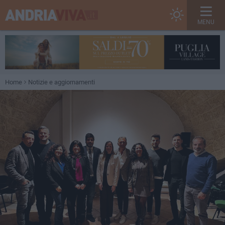
MENU
Home
Notizie e aggiornamenti