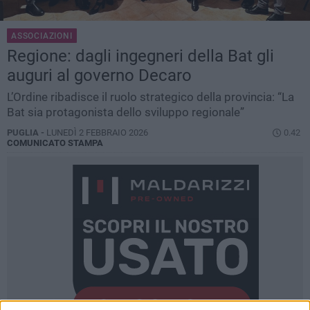
ASSOCIAZIONI
Regione: dagli ingegneri della Bat gli
auguri al governo Decaro
L’Ordine ribadisce il ruolo strategico della provincia: “La
Bat sia protagonista dello sviluppo regionale”
PUGLIA -
LUNEDÌ 2 FEBBRAIO 2026
0.42
COMUNICATO STAMPA