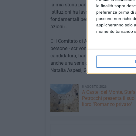
la mia storia parla per me ed è una stori
le finalità sopra des
istituzioni ha lavorato con serietà. Pen
preferenze prima di 
possono non richieder
fondamentali perché come diceva Gandhi 
applicheranno solo a
azioni».
momento tornando su 
E il Comitato di Andria ci ha tenuto a ri
persone - scrivono dal comitato cittadin
candidatura, hanno spontaneamente aderi
anche una serie di personalità di riliev
Natalia Aspesi, Gad Lerner, Lella Costa,
8 AGOSTO 2026
A Castel del Monte, Stef
Petrocchi presenta il suo
libro "Romanzo privato"