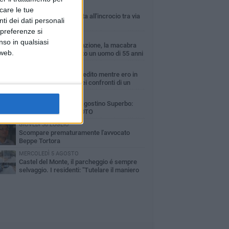
VENERDÌ 7 AGOSTO
icare le tue
Giovane donna investita all'incrocio tra via
ti dei dati personali
Bisceglie e via Mozart
 preferenze si
MARTEDÌ 4 AGOSTO
nso in qualsiasi
Cattivo odore dall’abitazione, la macabra
 web.
scoperta: trovato morto un uomo di 55 anni
MERCOLEDÌ 5 AGOSTO
"Un branco mi ha aggredito mentre ero in
stampelle": violenza nei confronti di un
enne ad Andria
MARTEDÌ 4 AGOSTO
Andria saluta mons. Agostino Superbo:
celebrati i funerali - FOTO
GIOVEDÌ 30 LUGLIO
Scompare prematuramente l'avvocato
Beppe Tortora
MERCOLEDÌ 5 AGOSTO
Castel del Monte, il parcheggio é sempre
selvaggio. I residenti: "Tutelare il maniero
 vivibilità e rispetto del paesaggio"