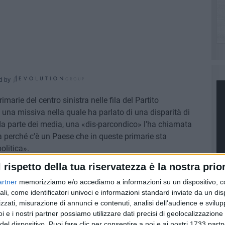
d by
marie del centro sinistra nelle fila del Partito
i una missiva nella quale ha parlato di una disparità di
i da parte dei media, una «dis-parcondico» l'ha chiamata
perché c'è un Paese che in queste primarie sta
olitica».
l rispetto della tua riservatezza è la nostra prior
flittuale, urlata o mediatica ma per capire chi siamo, cosa
artner
memorizziamo e/o accediamo a informazioni su un dispositivo, c
erché ci candidiamo a guidarlo. Parole importanti che
ali, come identificatori univoci e informazioni standard inviate da un di
to: «Vorrei ricostruire insieme a Voi l'Italia, partendo da
zzati, misurazione di annunci e contenuti, analisi dell'audience e svilupp
osostenibile, basato sulla blue economy e sulla green
i e i nostri partner possiamo utilizzare dati precisi di geolocalizzazione 
PI
n lavoro alle nuove generazioni. Vi chiedo il voto perché
del dispositivo. Puoi fare clic per consentire a noi e ai nostri 1733 partn