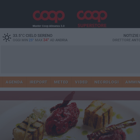
33.5
°C
CIELO SERENO
NOTIZIE
34°
OGGI MIN
25°
MAX
AD
ANDRIA
DIRETTORE
ANTO
AGENDA
IREPORT
METEO
VIDEO
NECROLOGI
AMMIN