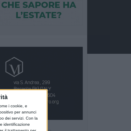
ità
ome i cookie, e
spositivo per annunci
o dei servizi.
Con la
e identificazione
Ù LETTI QUESTA SETTIMANA
er il trattamento per