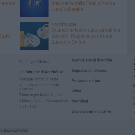
ie e via
presidente della Fidelis Andria
Luca Vallarella
7 AGOSTO 2026
Quando la tecnologia semplifica
Stato
davvero: l’esperienza firmata
Eurospin Online
Agenda eventi di Andria
Running e Atletica
Segnalazioni iReport
Le Rubriche di AndriaViva
Non perdiamoci di vista
Previsioni meteo
Alla scoperta del mondo
I
olivicolo
Video
R
T-innova per la tua impresa
A
Il Mondo Wealth Management
Necrologi
t
Viva Food
Elezioni amministrative
TY NEWS PLATFORM