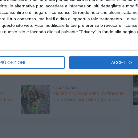
a di coraggio, di concretezza, di una persona che nelle
critte. In alternativa puoi accedere a informazioni più dettagliate e modif
so che le azioni determinate e coraggiose siano
acconsentire o di negare il consenso.
Si rende noto che alcuni trattamen
e il tuo consenso, ma hai il diritto di opporti a tale trattamento. Le tue
le perle sono false se i pensieri non si traducono in
 questo sito web. Puoi modificare le tue preferenze o revocare il conse
questo sito e facendo clic sul pulsante "Privacy" in fondo alla pagina
lanciare l'appello al voto proprio per la Puppato: «Ma tante
o - nonostante il grave blackout informativo sulla sua
41
to alla candidatura della Puppato, tra cui si segnalano
PIÙ OPZIONI
ACCETTO
o nazionale: Nanni Moretti, Marco Paolini, Paolo Rumiz,
 Concita De Gregorio, Marco Travaglio e Edo Ronchi».
8 AGOSTO 2026
ano
Siccità e caro gasolio mettono in
 ultimo
ginocchio l'agricoltura pugliese
tra