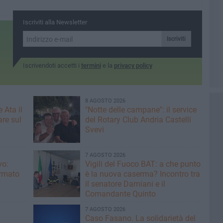
Iscriviti alla Newsletter
Iscriviti
Iscrivendoti accetti i
termini
e la
privacy policy
8 AGOSTO 2026
 Ata il
"Notte delle campane": il service
re sul
del Rotary Club Andria Castelli
Svevi
7 AGOSTO 2026
vo:
​Vigili del Fuoco BAT: a che punto
irmato
è la nuova caserma? Incontro tra
il senatore Damiani e il
Comandante Quinto
7 AGOSTO 2026
Caso Fasano. La solidarietà del