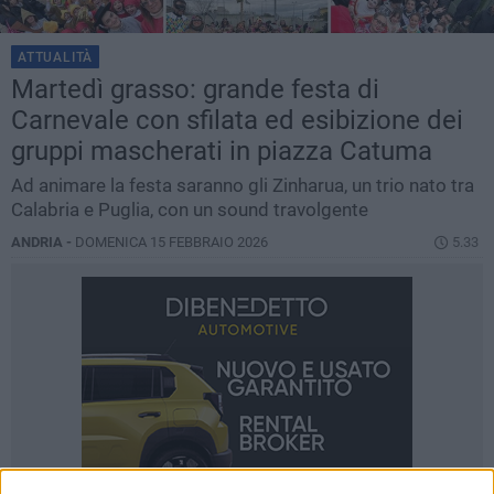
ATTUALITÀ
Martedì grasso: grande festa di
Carnevale con sfilata ed esibizione dei
gruppi mascherati in piazza Catuma
Ad animare la festa saranno gli Zinharua, un trio nato tra
Calabria e Puglia, con un sound travolgente
ANDRIA -
DOMENICA 15 FEBBRAIO 2026
5.33