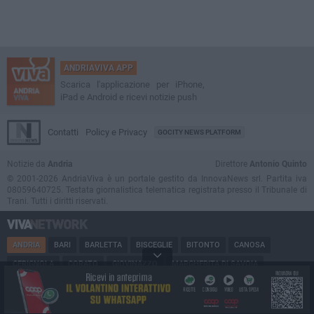
ANDRIAVIVA APP
Scarica l'applicazione per iPhone,
iPad e Android e ricevi notizie push
Contatti
Policy e Privacy
GOCITY NEWS PLATFORM
Notizie da
Andria
Direttore
Antonio Quinto
© 2001-2026 AndriaViva è un portale gestito da InnovaNews srl. Partita iva
08059640725. Testata giornalistica telematica registrata presso il Tribunale di
Trani. Tutti i diritti riservati.
ANDRIA
BARI
BARLETTA
BISCEGLIE
BITONTO
CANOSA
CERIGNOLA
CORATO
GIOVINAZZO
MARGHERITA DI SAVOIA
MINERVINO
MODUGNO
MOLFETTA
PUGLIA
RUVO
SAN FERDINANDO
SPINAZZOLA
TERLIZZI
TRANI
TRINITAPOLI