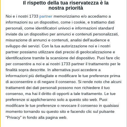
Il rispetto della tua riservatezza è la
nostra priorità
Noi e i nostri 1733
partner
memorizziamo e/o accediamo a
informazioni su un dispositivo, come i cookie, e trattiamo dati
13
personali, come identificatori univoci e informazioni standard
inviate da un dispositivo per annunci e contenuti personalizzati,
misurazione di annunci e contenuti, analisi dell'audience e
sviluppo dei servizi.
Con la tua autorizzazione noi e i nostri
L'esperienza vissuta lo scorso anno con il Carnevale 2025,
partner possiamo utilizzare dati precisi di geolocalizzazione e
così come quella degli anni precedenti, con tanta
identificazione tramite la scansione del dispositivo. Puoi fare clic
partecipazione, condivisione, collaborazione ed entusiasmo,
per consentire a noi e ai nostri 1733 partner il trattamento per le
ha fatto sì che anche quest'anno gli Assessorati alla
finalità sopra descritte. In alternativa puoi accedere a
informazioni più dettagliate e modificare le tue preferenze prima
Bellezza e alla Persona, l'Ufficio Cultura e Istruzione
di acconsentire o di negare il consenso.
Si rende noto che alcuni
lavorassero per una edizione di tutto slancio del Carnevale,
trattamenti dei dati personali possono non richiedere il tuo
attraverso il lavoro del tavolo permanente aperto del
consenso, ma hai il diritto di opporti a tale trattamento. Le tue
Carnevale cittadino, che ha continuato a operare come
preferenze si applicheranno solo a questo sito web. Puoi
spazio di ascolto, riflessione e co-progettazione. Per questa
modificare le tue preferenze o revocare il consenso in qualsiasi
edizione 2026 il Carnevale avrà come tema "Essere ponte.
momento tornando su questo sito e facendo clic sul pulsante
Costruiamo ponti, insieme!".
"Privacy" in fondo alla pagina web.