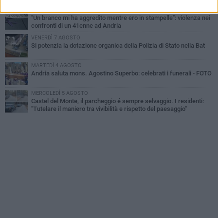
MERCOLEDÌ 5 AGOSTO
"Un branco mi ha aggredito mentre ero in stampelle": violenza nei
confronti di un 41enne ad Andria
VENERDÌ 7 AGOSTO
Si potenzia la dotazione organica della Polizia di Stato nella Bat
MARTEDÌ 4 AGOSTO
Andria saluta mons. Agostino Superbo: celebrati i funerali - FOTO
MERCOLEDÌ 5 AGOSTO
Castel del Monte, il parcheggio é sempre selvaggio. I residenti:
"Tutelare il maniero tra vivibilità e rispetto del paesaggio"