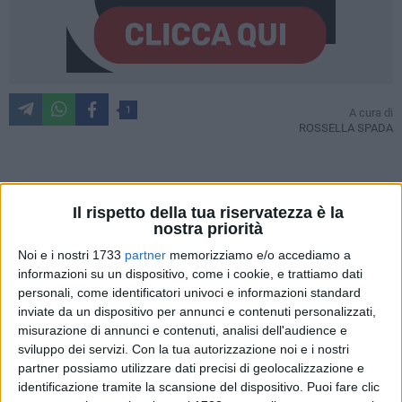
1
A cura di
ROSSELLA SPADA
La musica come testimonianza, la memoria come
Il rispetto della tua riservatezza è la
responsabilità collettiva: è stato questo il filo conduttore
nostra priorità
dell'incontro
"Storia e memoria. Per un nuovo Umanesimo
Noi e i nostri 1733
partner
memorizziamo e/o accediamo a
musicale"
, tenutosi ieri,
giovedì 5 febbraio,
presso la
informazioni su un dispositivo, come i cookie, e trattiamo dati
Biblioteca comunale "Giuseppe Ceci"
di Andria, ultimo
personali, come identificatori univoci e informazioni standard
appuntamento del calendario cittadino dedicato alla
inviate da un dispositivo per annunci e contenuti personalizzati,
Giornata della Memoria.
misurazione di annunci e contenuti, analisi dell'audience e
sviluppo dei servizi.
Con la tua autorizzazione noi e i nostri
Ospite della serata il
M° Francesco Lotoro
, pianista e
partner possiamo utilizzare dati precisi di geolocalizzazione e
identificazione tramite la scansione del dispositivo. Puoi fare clic
compositore che da oltre trent'anni recupera la musica