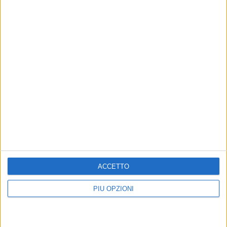
Antonio e Vincenzo
7 AGOSTO 2026
Comune: “Buono libri digitale” ecco l'elenco
delle 11 ditte accreditate
ACCETTO
PIÙ OPZIONI