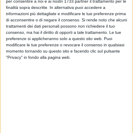
per consentire a noi e ai nostri 1733 partner il trattamento per le
scritta nei campi di concentramento e nei luoghi di prigionia
finalità sopra descritte. In alternativa puoi accedere a
tra il 1933 e il 1953. Un lavoro monumentale che ha portato
informazioni più dettagliate e modificare le tue preferenze prima
alla costruzione di un archivio di migliaia di opere e
di acconsentire o di negare il consenso.
Si rende noto che alcuni
documenti, restituendo voce ai musicisti internati durante i
trattamenti dei dati personali possono non richiedere il tuo
periodi più bui del Novecento.
consenso, ma hai il diritto di opporti a tale trattamento. Le tue
preferenze si applicheranno solo a questo sito web. Puoi
modificare le tue preferenze o revocare il consenso in qualsiasi
Ad aprire l'incontro i saluti istituzionali dell'assessora alla
momento tornando su questo sito e facendo clic sul pulsante
Bellezza
Daniela Di Bari
, che ha ricordato come la memoria
"Privacy" in fondo alla pagina web.
non debba essere solo commemorazione, ma esercizio
costante di responsabilità:
«La musica diventa strumento di
speranza e di pace, capace di unire e di far riflettere
sull'importanza di ricordare».
Un messaggio ripreso anche dal
sindaco Giovanna Bruno
,
che ha sottolineato il valore educativo della memoria,
soprattutto per le nuove generazioni, ricordando l'incontro
con la senatrice Liliana Segre e la necessità di riconoscere
l'odio e l'intolleranza anche nelle nuove forme:
«Se non
capiamo cosa è stato quell'orrore, difficilmente potremo