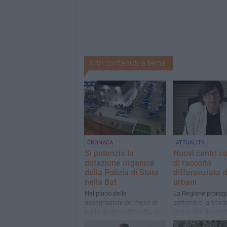
Altri contenuti a tema
CRONACA
ATTUALITÀ
Si potenzia la
Nuovi centri c
dotazione organica
di raccolta
della Polizia di Stato
differenziata de
nella Bat
urbani
Nel piano delle
La Regione proroga
assegnazioni del mese di
settembre la scad
luglio giunte sette unità, di
dell’avviso destina
cui due per l'Ufficio
Comuni