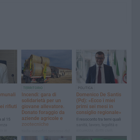
TERRITORIO
POLITICA
omunali
Incendi: gara di
Domenico De Santis
solidarietà per un
(Pd): «Ecco i miei
i rifiuti
giovane allevatore.
primi sei mesi in
Donato foraggio da
consiglio regionale»
aziende agricole e
 al 15
Il resoconto tra temi quali
zootecniche
enza
sanità, lavoro, legalità e
to ai
sicurezza, diritti civili,
Nelle superfici percorse dal
economia e competitività
fuoco pascolo vietato per 10