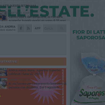
Ù LETTI QUESTA SETTIMANA
MARTEDÌ 4 AGOSTO
Cattivo odore dall’abitazione, la macabra
scoperta: trovato morto un uomo di 55 anni
 DA
ANDRIA
SABATO 1 AGOSTO
APP
"3 vite. 2 impegni. 1 strada": ad Andria
NIO QUINTO
l'evento per ricordare Sandro, Antonio e
ncenzo
MERCOLEDÌ 5 AGOSTO
"Un branco mi ha aggredito mentre ero in
stampelle": violenza nei confronti di un
enne ad Andria
GIOVEDÌ 30 LUGLIO
Scompare prematuramente l'avvocato
Beppe Tortora
ISTRATIVE
MARTEDÌ 4 AGOSTO
Andria saluta mons. Agostino Superbo:
celebrati i funerali - FOTO
LUNEDÌ 3 AGOSTO
Al via l’avviso per l’inserimento lavorativo di
persone con disabilità. Dal 5 agosto le
mande