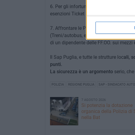
6.⁠ ⁠Per gli infortuni sul lavoro degli oper
esenzioni Ticket sanitari per le Forze del
7.⁠ Affrontare le ⁠Problematiche relative 
(Treni/autobus, e altri mezzi di locomozi
di un dipendente delle FF.OO. sui mezzi 
Il Sap Puglia, e tutte le strutture loc
ali, 
punti.
La sicurezza è un argomento
serio, che
POLIZIA
REGIONE PUGLIA
SAP - SINDACATO AUT
7 AGOSTO 2026
Si potenzia la dotazione
organica della Polizia di 
nella Bat