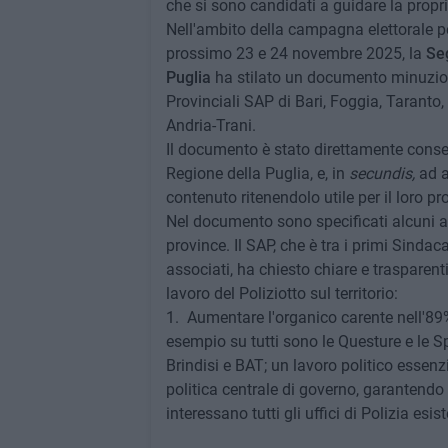
che si sono candidati a guidare la propr
Nell'ambito della campagna elettorale per 
prossimo 23 e 24 novembre 2025, la
Se
Puglia
ha stilato un documento minuzioso 
Provinciali SAP di Bari, Foggia, Taranto, 
Andria-Trani.
Il documento è stato direttamente cons
Regione della Puglia, e, in
secundis,
ad a
contenuto ritenendolo utile per il loro 
Nel documento sono specificati alcuni arg
province. Il SAP, che è tra i primi Sindaca
associati, ha chiesto chiare e trasparent
lavoro del Poliziotto sul territorio:
1.⁠ ⁠ Aumentare l'organico carente nell'89%
esempio su tutti sono le Questure e le Sp
Brindisi e BAT; un lavoro politico essenz
politica centrale di governo, garanten
interessano tutti gli uffici di Polizia esis