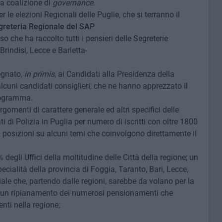
ia coalizione di
governance.
le elezioni Regionali delle Puglie, che si terranno il
greteria Regionale del SAP
che ha raccolto tutti i pensieri delle Segreterie
Brindisi, Lecce e Barletta-
egnato,
in primis
, ai Candidati alla Presidenza della
lcuni candidati consiglieri, che ne hanno apprezzato il
programma.
omenti di carattere generale ed altri specifici delle
ti di Polizia in Puglia per numero di iscritti con oltre 1800
i posizioni su alcuni temi che coinvolgono direttamente il
 degli Uffici della moltitudine delle Città della regione; un
ecialità della provincia di Foggia, Taranto, Bari, Lecce,
iale che, partendo dalle regioni, sarebbe da volano per la
do un ripianamento dei numerosi pensionamenti che
tenti nella regione;