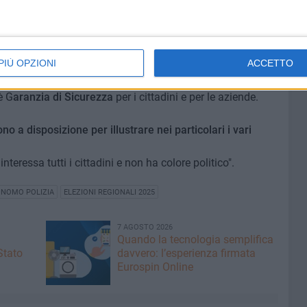
atori di polizia: legiferare, con dispositivo regionale,
l'Ordine;
PIÙ OPZIONI
ACCETTO
ai trasporti pubblici cercando di agevolarne l'uso
one) per le Forze dell'Ordine, ricordando che la presenza
è G
aranzia di Sicurezza
per i cittadini e per le aziende.
sono a disposizione per illustrare nei particolari i vari
 interessa tutti i cittadini e non ha colore politico".
ONOMO POLIZIA
ELEZIONI REGIONALI 2025
7 AGOSTO 2026
Quando la tecnologia semplifica
Stato
davvero: l’esperienza firmata
Eurospin Online