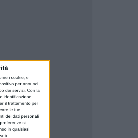
ità
ome i cookie, e
spositivo per annunci
o dei servizi.
Con la
e identificazione
er il trattamento per
icare le tue
ti dei dati personali
 preferenze si
nso in qualsiasi
 web.