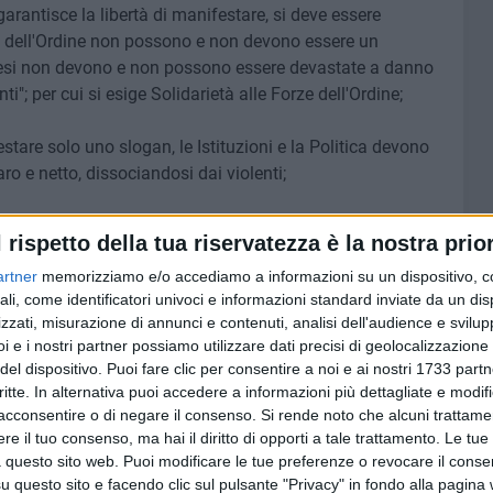
 garantisce la libertà di manifestare, si deve essere
rze dell'Ordine non possono e non devono essere un
gliesi non devono e non possono essere devastate a danno
i"; per cui si esige Solidarietà alle Forze dell'Ordine;
estare solo uno slogan, le Istituzioni e la Politica devono
ro e netto, dissociandosi dai violenti;
entemente approvato con l'introduzione di: Taser, reato di
l rispetto della tua riservatezza è la nostra prior
fficiale, lesioni a
artner
memorizziamo e/o accediamo a informazioni su un dispositivo, c
 quali, proprio quest'ultime, in una manifestazione hanno
ali, come identificatori univoci e informazioni standard inviate da un di
uno
; risultando molto più performanti riguardo
zzati, misurazione di annunci e contenuti, analisi dell'audience e svilupp
del riconoscimento degli operatori delle Forze dell'Ordine
i e i nostri partner possiamo utilizzare dati precisi di geolocalizzazione 
agini sono più incisive rispetto ai numeri che
del dispositivo. Puoi fare clic per consentire a noi e ai nostri 1733 partn
presentare false denunce;
critte. In alternativa puoi accedere a informazioni più dettagliate e modif
acconsentire o di negare il consenso.
Si rende noto che alcuni trattamen
l'Ordine, alleviando la problematica relativa agli alloggi,
e il tuo consenso, ma hai il diritto di opporti a tale trattamento. Le tue
 questo sito web. Puoi modificare le tue preferenze o revocare il conse
;
questo sito e facendo clic sul pulsante "Privacy" in fondo alla pagina