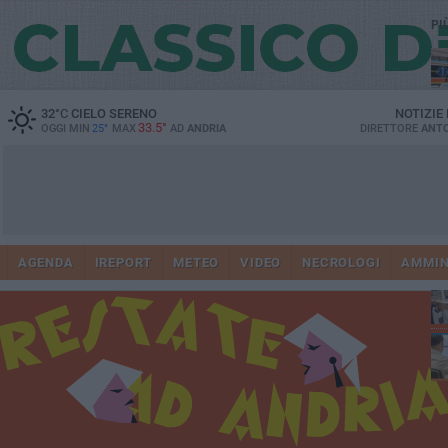
PI
32
°C
CIELO SERENO
NOTIZIE
33.5°
OGGI MIN
25°
MAX
AD
ANDRIA
DIRETTORE
ANTO
Vi
41
AGENDA
IREPORT
METEO
VIDEO
NECROLOGI
AMMIN
do