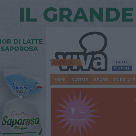
34.941
FANPAGE
HOME
NOTIZIE
SPORT
RUBRICHE