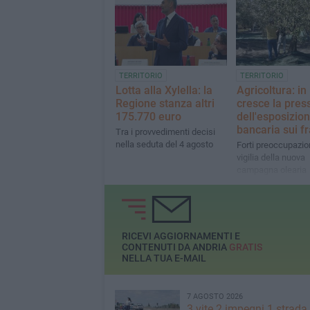
Immigrazione
TERRITORIO
TERRITORIO
Lotta alla Xylella: la
Agricoltura: in
Regione stanza altri
cresce la pres
175.770 euro
dell'esposizio
bancaria sui fr
Tra i provvedimenti decisi
nella seduta del 4 agosto
Forti preoccupazion
vigilia della nuova
campagna olearia
RICEVI AGGIORNAMENTI E
CONTENUTI DA ANDRIA
GRATIS
NELLA TUA E-MAIL
7 AGOSTO 2026
3 vite 2 impegni 1 strada,