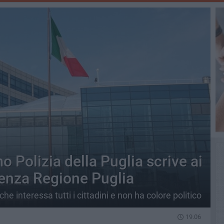
 Polizia della Puglia scrive ai
denza Regione Puglia
e interessa tutti i cittadini e non ha colore politico
19.06