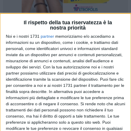
Il rispetto della tua riservatezza è la
17
nostra priorità
Noi e i nostri 1731
partner
memorizziamo e/o accediamo a
informazioni su un dispositivo, come i cookie, e trattiamo dati
«Avvertivamo intorno a noi un senso di "fastidio" quando,
personali, come identificatori univoci e informazioni standard
inviate da un dispositivo per annunci e contenuti personalizzati,
soli, parlavamo dei problemi della nostra Provincia. Quasi
misurazione di annunci e contenuti, analisi dell'audience e
come se fosse un ente lontanissimo da noi, come se
sviluppo dei servizi.
Con la tua autorizzazione noi e i nostri
stessimo parlando di un fantasma. Ora, dopo le notizie di
partner possiamo utilizzare dati precisi di geolocalizzazione e
presunti illeciti riportati dagli organi di informazione, tutti a
identificazione tramite la scansione del dispositivo. Puoi fare clic
parlare della Provincia. Meglio tardi che mai. Ora tutti a
per consentire a noi e ai nostri 1731 partner il trattamento per le
chiedere le dimissioni del Presidente della Provincia e di altri.
finalità sopra descritte. In alternativa puoi accedere a
Richiesta politicamente comprensibile ma… e se il Presidente
informazioni più dettagliate e modificare le tue preferenze prima
di acconsentire o di negare il consenso.
Si rende noto che alcuni
della Provincia non si dovesse dimettere? A differenza del
trattamenti dei dati personali possono non richiedere il tuo
consiglio provinciale, che a breve sarà oggetto di elezioni
consenso, ma hai il diritto di opporti a tale trattamento. Le tue
(attenzione… elezioni dove non voteranno i cittadini, ma
preferenze si applicheranno solo a questo sito web. Puoi
voteranno solo i politici e si voteranno tra di loro), il
modificare le tue preferenze o revocare il consenso in qualsiasi