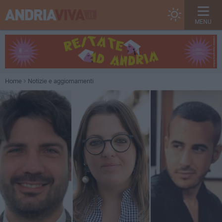
MENU
Home
Notizie e aggiornamenti