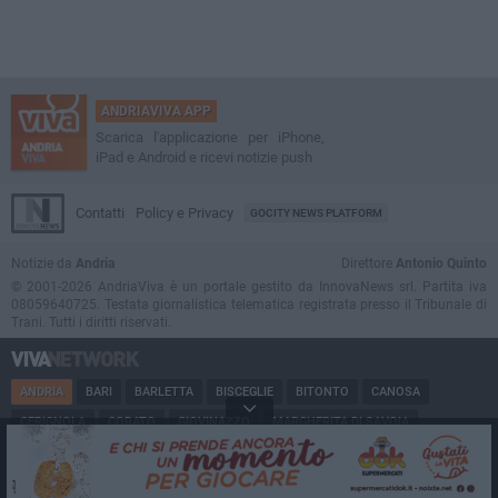
ANDRIAVIVA APP
Scarica l'applicazione per iPhone,
iPad e Android e ricevi notizie push
Contatti
Policy e Privacy
GOCITY NEWS PLATFORM
Notizie da
Andria
Direttore
Antonio Quinto
© 2001-2026 AndriaViva è un portale gestito da InnovaNews srl. Partita iva
08059640725. Testata giornalistica telematica registrata presso il Tribunale di
Trani. Tutti i diritti riservati.
ANDRIA
BARI
BARLETTA
BISCEGLIE
BITONTO
CANOSA
CERIGNOLA
CORATO
GIOVINAZZO
MARGHERITA DI SAVOIA
MINERVINO
MODUGNO
MOLFETTA
PUGLIA
RUVO
SAN FERDINANDO
SPINAZZOLA
TERLIZZI
TRANI
TRINITAPOLI