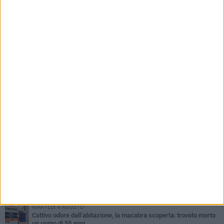
mini isole ecologiche
PIÙ LETTI QUESTA SETTIMANA
GIOVEDÌ 30 LUGLIO
Scompare prematuramente l'avvocato Beppe Tortora
MARTEDÌ 4 AGOSTO
Cattivo odore dall’abitazione, la macabra scoperta: trovato morto
un uomo di 55 anni