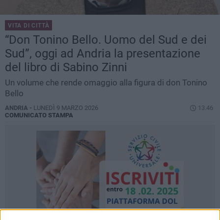
VITA DI CITTÀ
“Don Tonino Bello. Uomo del Sud e dei
Sud”, oggi ad Andria la presentazione
del libro di Sabino Zinni
Un volume che rende omaggio alla figura di don Tonino
Bello
ANDRIA -
LUNEDÌ 9 MARZO 2026
13.46
COMUNICATO STAMPA