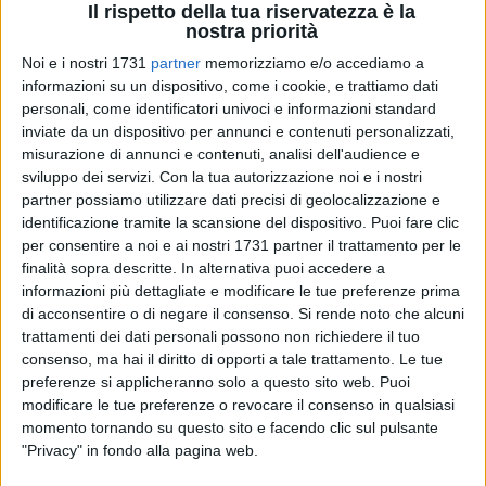
Il rispetto della tua riservatezza è la
nostra priorità
Noi e i nostri 1731
partner
memorizziamo e/o accediamo a
informazioni su un dispositivo, come i cookie, e trattiamo dati
personali, come identificatori univoci e informazioni standard
inviate da un dispositivo per annunci e contenuti personalizzati,
misurazione di annunci e contenuti, analisi dell'audience e
sviluppo dei servizi.
Con la tua autorizzazione noi e i nostri
partner possiamo utilizzare dati precisi di geolocalizzazione e
Sarà presentato questa sera al Centro di Aggregazione
identificazione tramite la scansione del dispositivo. Puoi fare clic
Fornaci "don Pino Puglisi" alle ore 19
9 marzo
il libro
"Don
per consentire a noi e ai nostri 1731 partner il trattamento per le
Tonino Bello. Uomo del Sud e dei Sud"
a firma di Sabino
finalità sopra descritte. In alternativa puoi accedere a
Zinni. Un volume che rende omaggio alla figura di don
informazioni più dettagliate e modificare le tue preferenze prima
Tonino Bello, vescovo e testimone del Vangelo vissuto
di acconsentire o di negare il consenso.
Si rende noto che alcuni
quotidianamente nel segno della pace, della giustizia e della
trattamenti dei dati personali possono non richiedere il tuo
consenso, ma hai il diritto di opporti a tale trattamento. Le tue
convivialità delle differenze.
preferenze si applicheranno solo a questo sito web. Puoi
modificare le tue preferenze o revocare il consenso in qualsiasi
Ad aprire l'incontro sarà il primo cittadino di Andria,
momento tornando su questo sito e facendo clic sul pulsante
Giovanna Bruno, seguiranno gli interventi di Paolo Farina,
"Privacy" in fondo alla pagina web.
dirigente scolastico e direttore di Odysseo, Gianluca