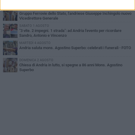
un uomo di 55 anni
VENERDÌ 31 LUGLIO
Gruppo Ferrovie dello Stato, l'andriese Giuseppe Inchingolo nuovo
Vicedirettore Generale
SABATO 1 AGOSTO
"3 vite. 2 impegni. 1 strada": ad Andria l'evento per ricordare
Sandro, Antonio e Vincenzo
MARTEDÌ 4 AGOSTO
Andria saluta mons. Agostino Superbo: celebrati i funerali - FOTO
DOMENICA 2 AGOSTO
Chiesa di Andria in lutto, si spegne a 86 anni Mons. Agostino
Superbo