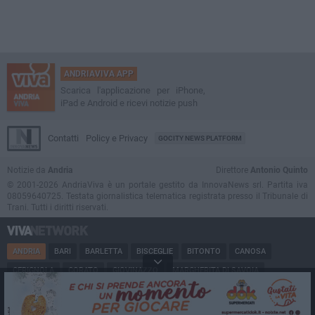
ANDRIAVIVA APP
Scarica l'applicazione per iPhone,
iPad e Android e ricevi notizie push
Contatti
Policy e Privacy
GOCITY NEWS PLATFORM
Notizie da
Andria
Direttore
Antonio Quinto
© 2001-2026 AndriaViva è un portale gestito da InnovaNews srl. Partita iva
08059640725. Testata giornalistica telematica registrata presso il Tribunale di
Trani. Tutti i diritti riservati.
ANDRIA
BARI
BARLETTA
BISCEGLIE
BITONTO
CANOSA
CERIGNOLA
CORATO
GIOVINAZZO
MARGHERITA DI SAVOIA
MINERVINO
MODUGNO
MOLFETTA
PUGLIA
RUVO
SAN FERDINANDO
SPINAZZOLA
TERLIZZI
TRANI
TRINITAPOLI