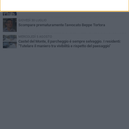
MARTEDÌ 4 AGOSTO
Andria saluta mons. Agostino Superbo: celebrati i funerali - FOTO
GIOVEDÌ 30 LUGLIO
Scompare prematuramente l'avvocato Beppe Tortora
MERCOLEDÌ 5 AGOSTO
Castel del Monte, il parcheggio é sempre selvaggio. I residenti:
"Tutelare il maniero tra vivibilità e rispetto del paesaggio"