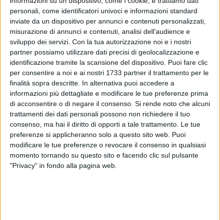
informazioni su un dispositivo, come i cookie, e trattiamo dati
personali, come identificatori univoci e informazioni standard
inviate da un dispositivo per annunci e contenuti personalizzati,
misurazione di annunci e contenuti, analisi dell'audience e
sviluppo dei servizi.
Con la tua autorizzazione noi e i nostri
partner possiamo utilizzare dati precisi di geolocalizzazione e
identificazione tramite la scansione del dispositivo. Puoi fare clic
per consentire a noi e ai nostri 1733 partner il trattamento per le
finalità sopra descritte. In alternativa puoi accedere a
L'avvio del nuovo programma di esercizio sarà presentato
informazioni più dettagliate e modificare le tue preferenze prima
di acconsentire o di negare il consenso.
Si rende noto che alcuni
domenica 15 marzo alle ore 10:30 presso la stazione
trattamenti dei dati personali possono non richiedere il tuo
ferroviaria di Andria Sud, via Alexander Borodin, in occasione
consenso, ma hai il diritto di opporti a tale trattamento. Le tue
di un incontro pubblico a cui parteciperanno il presidente
preferenze si applicheranno solo a questo sito web. Puoi
della Regione Puglia Antonio Decaro, l'assessore regionale
modificare le tue preferenze o revocare il consenso in qualsiasi
alle Infrastrutture e alla Mobilità Raffaele Piemontese, la
momento tornando su questo sito e facendo clic sul pulsante
sindaca di Andria Giovanna Bruno, il sindaco di Corato
"Privacy" in fondo alla pagina web.
Corrado De Benedictis, il presidente e amministratore
delegato di Ferrotramviaria Giuseppe Pavoncelli e il direttore
operativo Vito Mastrodonato.