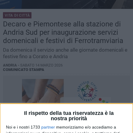
VITA DI CITTÀ
Decaro e Piemontese alla stazione di
Andria Sud per inaugurazione servizi
domenicali e festivi di Ferrotramviaria
Da domenica il servizio anche alle giornate domenicali e
festive fino a Corato e Andria
ANDRIA -
SABATO 14 MARZO 2026
COMUNICATO STAMPA
Il rispetto della tua riservatezza è la
nostra priorità
Noi e i nostri 1733
partner
memorizziamo e/o accediamo a