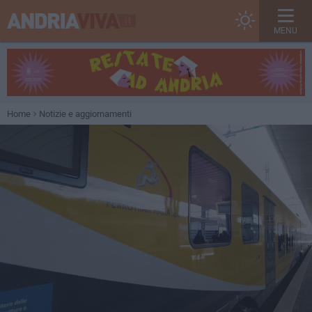
MENU
Home
Notizie e aggiornamenti