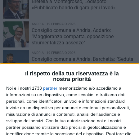
Bretella a Montegrosso, Lodispoto:
«Pubblicato bando di gara per i lavori»
ANDRIA - 19 FEBBRAIO 2026
Consiglio comunale Andria, Addario:
"Maggioranza compatta, opposizione
strumentalizza assenze"
ANDRIA - 19 FEBBRAIO 2026
Consiglio comunale Andria, Barchetta: "Seduta
deserta, interessi ben lontani da quelli della
comunità"
Il rispetto della tua riservatezza è la
nostra priorità
ANDRIA - 19 FEBBRAIO 2026
Consiglio comunale Andria, Forza Italia:
Noi e i nostri 1733
partner
memorizziamo e/o accediamo a
"Assenza numero legale sintomo di scenario
informazioni su un dispositivo, come i cookie, e trattiamo dati
deprimente"
personali, come identificatori univoci e informazioni standard
inviate da un dispositivo per annunci e contenuti personalizzati,
ANDRIA - 18 FEBBRAIO 2026
misurazione di annunci e contenuti, analisi dell'audience e
Consiglio comunale di Andria, manca il
sviluppo dei servizi.
Con la tua autorizzazione noi e i nostri
numero legale per la seduta
partner possiamo utilizzare dati precisi di geolocalizzazione e
identificazione tramite la scansione del dispositivo. Puoi fare clic