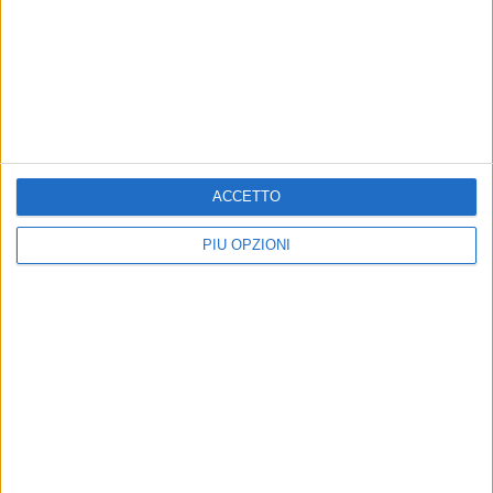
San Nicola La Guardia"
ANDRIA - 9 FEBBRAIO 2026
Napolitano: «Anche ad Andria la rottamazione
dei tributi locali senza la riscossione coattiva,
grazie al Governo Meloni»
Precedente
1
2
...
8
9
10
11
12
...
ACCETTO
Successiva
PIÙ OPZIONI