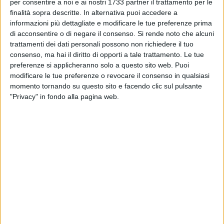
ANDRIA - 18 FEBBRAIO 2026
per consentire a noi e ai nostri 1733 partner il trattamento per le
Appello al consigliere Vurchio affinchè vigili
finalità sopra descritte. In alternativa puoi accedere a
sulle liste d'attesa nell'Asl Bt
informazioni più dettagliate e modificare le tue preferenze prima
di acconsentire o di negare il consenso.
Si rende noto che alcuni
trattamenti dei dati personali possono non richiedere il tuo
ANDRIA - 18 FEBBRAIO 2026
consenso, ma hai il diritto di opporti a tale trattamento. Le tue
Futuro Nazionale ad Andria, dall'1° marzo i
preferenze si applicheranno solo a questo sito web. Puoi
tesseramenti per il partito di Vannacci
modificare le tue preferenze o revocare il consenso in qualsiasi
momento tornando su questo sito e facendo clic sul pulsante
ANDRIA - 18 FEBBRAIO 2026
"Privacy" in fondo alla pagina web.
Si riunisce oggi il consiglio comunale di
Andria: aggiornato l'ordine del giorno
ANDRIA - 18 FEBBRAIO 2026
Bonus mamme, on. Matera (FdI): “Rafforzato il
sostegno concreto a natalità e lavoro
femminile”
ANDRIA - 17 FEBBRAIO 2026
Ruggiero Passero: "Subito al lavoro per nuove
strutture sanitarie della Bat, tra cui il nuovo
ospedale di Andria"