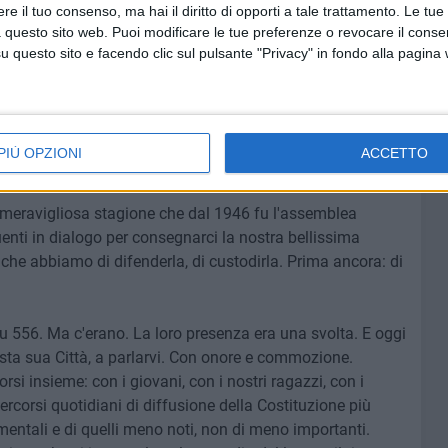
e il tuo consenso, ma hai il diritto di opporti a tale trattamento. Le tue
gliere ma anche il dovere di fare la propria parte, così
 questo sito web. Puoi modificare le tue preferenze o revocare il conse
ca non è solo a Roma, nei palazzi o nelle celebrazioni
questo sito e facendo clic sul pulsante "Privacy" in fondo alla pagina
ica che sbrighiamo in questo Comune. E' in ogni vigile
re la strada; è in ogni cittadino che rispetta le regole,
ltra parte. E' in ogni genitore che educa, senza delegare ad
tà. E' in ogni atto che dice Comunità. Che ripudia la
PIÙ OPZIONI
ACCETTO
testimonia la Pace.
la meravigliosa stagione che dal 1946 fu l'assemblea
tuenti in dialogo per consegnarci la nostra bellissima
 che abbiamo di difenderla, di custodirla. Prima ancora: di
u 556. Ma c'erano. La loro presenza era una svolta. E oggi
sta sua Città, a parlarvi. Con onore e commozione.
orsi insieme: con i giovani, con i nostri ragazzi, con i
Percorsi quotidiani di diffusione della Costituzione più
mentali e di quelli meno noti, non di meno importanti.