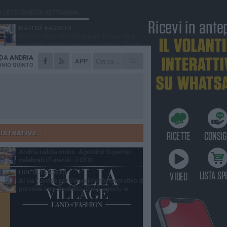
Ù LETTI QUESTA SETTIMANA
MARTEDÌ 4 AGOSTO
Cattivo odore dall’abitazione, la macabra
scoperta: trovato morto un uomo di 55 anni
 DA
ANDRIA
SABATO 1 AGOSTO
APP
"3 vite. 2 impegni. 1 strada": ad Andria
NIO QUINTO
l'evento per ricordare Sandro, Antonio e
ncenzo
MERCOLEDÌ 5 AGOSTO
"Un branco mi ha aggredito mentre ero in
stampelle": violenza nei confronti di un
enne ad Andria
GIOVEDÌ 30 LUGLIO
Scompare prematuramente l'avvocato
Beppe Tortora
ISTRATIVE
MARTEDÌ 4 AGOSTO
Andria saluta mons. Agostino Superbo:
celebrati i funerali - FOTO
LUNEDÌ 3 AGOSTO
Al via l’avviso per l’inserimento lavorativo di
persone con disabilità. Dal 5 agosto le
mande