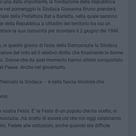
osì una data importante, la fondazione della Repubblica
tre nel pomeriggio la Sindaca Giovanna Bruno prenderà
ciale della Prefettura Bat a Barletta, nella quale saranno
 della Repubblica a cittadini del territorio tra cui un
trare la sua comunità per ricordare il 2 giugno del 1946.
 in questo giorno di festa della Democrazia la Sindaca
alore del voto ed il relativo diritto che finalmente le donne
no. Donne che da quel momento hanno altresì conquistato
del Paese. Anche nel governarlo.
ffermato la Sindaca – è nella fascia tricolore che
orso.
la nostra Festa. E' la Festa di un popolo che ha scelto, in
emocrazia…ha scelto di essere ciò che noi oggi celebriamo.
is. Fedele alle istituzioni, anche quando era difficile