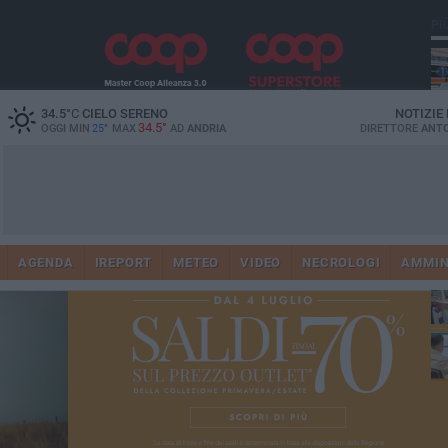
PI
34.5
°C
CIELO SERENO
NOTIZIE
34.5°
OGGI MIN
25°
MAX
AD
ANDRIA
DIRETTORE
ANTO
Vi
41
AGENDA
IREPORT
METEO
VIDEO
NECROLOGI
AMMIN
do