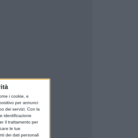
ità
ome i cookie, e
spositivo per annunci
o dei servizi.
Con la
e identificazione
er il trattamento per
icare le tue
ti dei dati personali