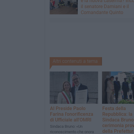
è la nuova caserma? Inco
il senatore Damiani e il
Comandante Quinto
Altri contenuti a tema
Al Preside Paolo
Festa della
Farina l'onorificenza
Repubblica: la
di Ufficiale all'OMRI
Sindaca Bruno 
cerimonia prov
Sindaca Bruno: «Un
della Prefettur
riconoscimento che onora