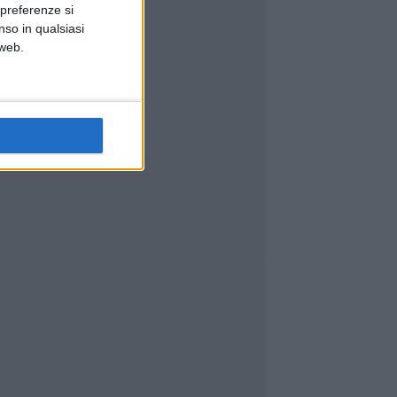
 preferenze si
nso in qualsiasi
 web.