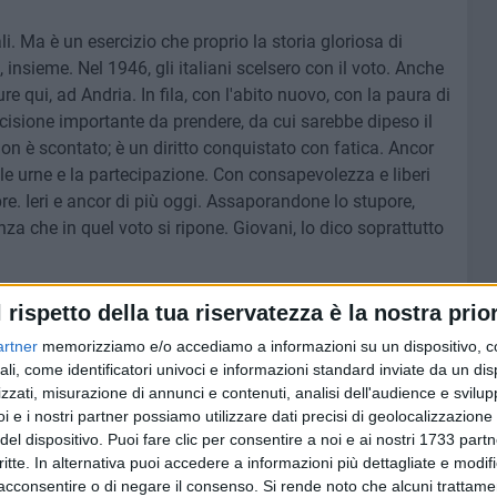
ali. Ma è un esercizio che proprio la storia gloriosa di
, insieme. Nel 1946, gli italiani scelsero con il voto. Anche
re qui, ad Andria. In fila, con l'abito nuovo, con la paura di
ecisione importante da prendere, da cui sarebbe dipeso il
o non è scontato; è un diritto conquistato con fatica. Ancor
le urne e la partecipazione. Con consapevolezza e liberi
. Ieri e ancor di più oggi. Assaporandone lo stupore,
nza che in quel voto si ripone. Giovani, lo dico soprattutto
va elezione a sindaca di questa meravigliosa città, questa
l rispetto della tua riservatezza è la nostra prior
 sento tutta l'emozione di quel primo voto femminile di
artner
memorizziamo e/o accediamo a informazioni su un dispositivo, c
i mi avete donato con l'abbraccio collettivo di un risultato
ali, come identificatori univoci e informazioni standard inviate da un di
nenza può avere questo riferimento? vi starete forse
zzati, misurazione di annunci e contenuti, analisi dell'audience e svilupp
i e i nostri partner possiamo utilizzare dati precisi di geolocalizzazione 
del dispositivo. Puoi fare clic per consentire a noi e ai nostri 1733 partn
critte. In alternativa puoi accedere a informazioni più dettagliate e modif
e questa fascia tricolore che avete deciso in tantissimi che
acconsentire o di negare il consenso.
Si rende noto che alcuni trattamen
 tutta la forza della Repubblica. Una Repubblica che ha