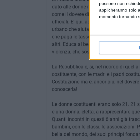
possono non richieder
dato alle donne non solo il diritto di sce
applicheranno solo a
come il dovere di governare. La Repubbli
momento tornando su 
ufficiali. E' qui, adesso. E' in ogni prat
urbano che aiuta un anziano ad attraversa
che paga le tasse, che non si gira dall'a
altri. Educa al bello, al bene, alla legali
violenza, che sostiene, che include, che 
La Repubblica è, sì, nel ricordo di quel
costituente, con le madri e i padri costi
Costituzione ma è, ancor più, nel dovere
conoscerla!
Le donne costituenti erano solo 21. 21 s
è una donna, eletta, a rappresentare que
Quanti incontri in questi 6 anni già trasc
bambini, con le classi, le associazioni. 
bella del mondo, dei suoi principi fonda