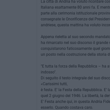
La città di Andria ha voluto ricordare c
Italiana esattamente 80 anni fa. E men
parte alla cerimonia istituzionale provin
consegnate le Onorificenze del Presidente
andriese, questa mattina ha voluto incon
Appena rieletta al suo secondo mandato,
ha rimarcato nel suo discorso il grande v
conquistarono faticosamente quel gior
un posto nella costruzione della storia 
"E tutta la forza della Repubblica – ha a
indosso".
Di seguito il testo integrale del suo disc
«Carissimi tutti,
è festa. E' la Festa della Repubblica. E' 
quel 2 giugno del 1946. La libertà, la d
E' Festa anche qui, in questa Andria Fidel
esserlo. Quando costava caro.