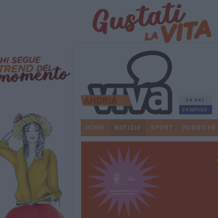
34.941
FANPAGE
HOME
NOTIZIE
SPORT
RUBRICHE