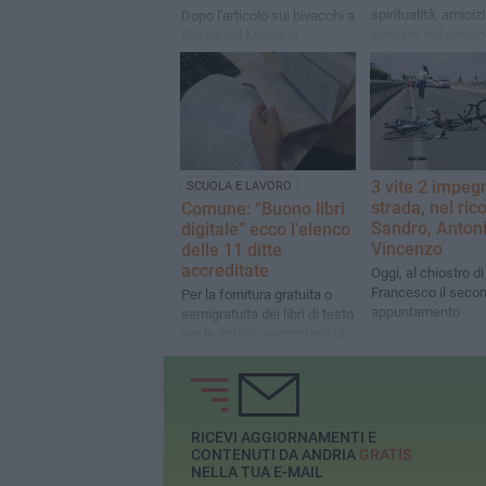
spiritualità, amiciz
Dopo l'articolo sui bivacchi a
servizio, nel segno
Castel del Monte di
continuità e della 
AndriaViva anche la sindaca
della famiglia rota
stigmatizza l'accaduto
3 vite 2 impegn
SCUOLA E LAVORO
strada, nel ric
Comune: “Buono libri
Sandro, Antoni
digitale” ecco l'elenco
Vincenzo
delle 11 ditte
accreditate
Oggi, al chiostro d
Francesco il seco
Per la fornitura gratuita o
appuntamento
semigratuita dei libri di testo
per le scuole secondarie di
1° e di 2° grado A.S.
2026/2027
RICEVI AGGIORNAMENTI E
CONTENUTI DA ANDRIA
GRATIS
NELLA TUA E-MAIL