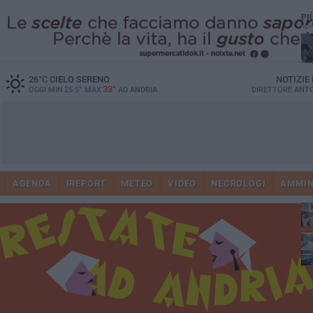
PI
26
°C
CIELO SERENO
NOTIZIE
33°
OGGI MIN
25.5°
MAX
AD
ANDRIA
DIRETTORE
ANTO
41
AGENDA
IREPORT
METEO
VIDEO
NECROLOGI
AMMIN
tra