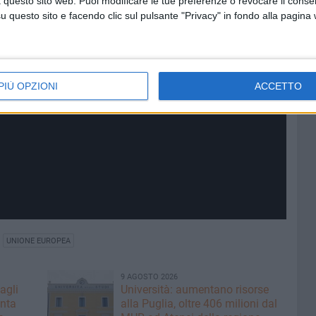
 questo sito web. Puoi modificare le tue preferenze o revocare il conse
questo sito e facendo clic sul pulsante "Privacy" in fondo alla pagina
PIÙ OPZIONI
ACCETTO
UNIONE EUROPEA
9 AGOSTO 2026
agli
Università: aumentano risorse
nta
alla Puglia, oltre 406 milioni dal