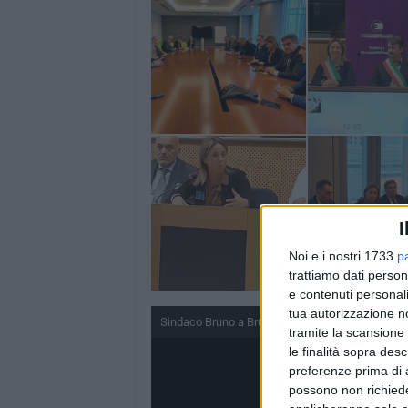
I
Noi e i nostri 1733
p
trattiamo dati person
e contenuti personali
tua autorizzazione no
Sindaco Bruno a Bruxelles con delegazione enti l
tramite la scansione 
le finalità sopra des
preferenze prima di 
possono non richieder