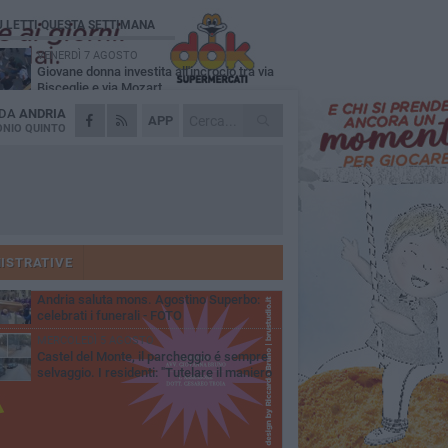
Ù LETTI QUESTA SETTIMANA
VENERDÌ 7 AGOSTO
Giovane donna investita all'incrocio tra via
Bisceglie e via Mozart
 DA
ANDRIA
MARTEDÌ 4 AGOSTO
APP
Cattivo odore dall’abitazione, la macabra
NIO QUINTO
scoperta: trovato morto un uomo di 55 anni
MERCOLEDÌ 5 AGOSTO
"Un branco mi ha aggredito mentre ero in
stampelle": violenza nei confronti di un
enne ad Andria
VENERDÌ 7 AGOSTO
Si potenzia la dotazione organica della
Polizia di Stato nella Bat
ISTRATIVE
MARTEDÌ 4 AGOSTO
Andria saluta mons. Agostino Superbo:
celebrati i funerali - FOTO
MERCOLEDÌ 5 AGOSTO
Castel del Monte, il parcheggio é sempre
selvaggio. I residenti: "Tutelare il maniero
 vivibilità e rispetto del paesaggio"