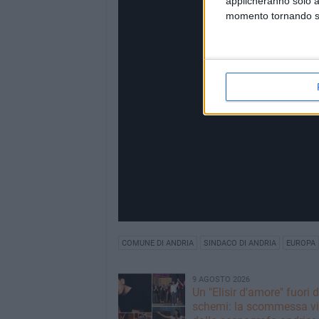
applicheranno solo a
momento tornando su 
COMUNE DI ANDRIA
SINDACO DI ANDRIA
EUROPA
9 AGOSTO 2026
Un "Elisir d'amore" fuori d
schemi: la scommessa vi