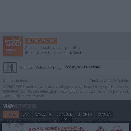
ANDRIAVIVA APP
Scarica l'applicazione per iPhone,
iPad e Android e ricevi notizie push
Contatti
Policy e Privacy
GOCITY NEWS PLATFORM
Notizie da
Andria
Direttore
Antonio Quinto
© 2001-2026 AndriaViva è un portale gestito da InnovaNews srl. Partita iva
08059640725. Testata giornalistica telematica registrata presso il Tribunale di
Trani. Tutti i diritti riservati.
ANDRIA
BARI
BARLETTA
BISCEGLIE
BITONTO
CANOSA
CERIGNOLA
CORATO
GIOVINAZZO
MARGHERITA DI SAVOIA
MINERVINO
MODUGNO
MOLFETTA
PUGLIA
RUVO