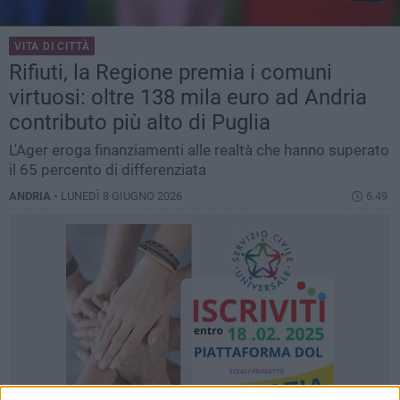
VITA DI CITTÀ
Rifiuti, la Regione premia i comuni
virtuosi: oltre 138 mila euro ad Andria
contributo più alto di Puglia
L'Ager eroga finanziamenti alle realtà che hanno superato
il 65 percento di differenziata
ANDRIA -
LUNEDÌ 8 GIUGNO 2026
6.49