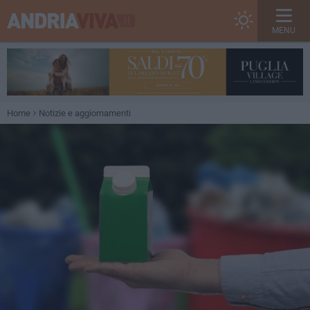
MENU
Home
Notizie e aggiornamenti