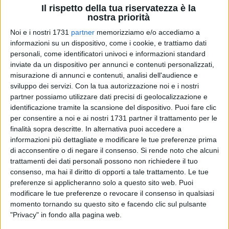
Il rispetto della tua riservatezza è la
nostra priorità
Noi e i nostri 1731
partner
memorizziamo e/o accediamo a
informazioni su un dispositivo, come i cookie, e trattiamo dati
personali, come identificatori univoci e informazioni standard
inviate da un dispositivo per annunci e contenuti personalizzati,
misurazione di annunci e contenuti, analisi dell'audience e
sviluppo dei servizi.
Con la tua autorizzazione noi e i nostri
Un importante sostegno economico per premiare l'impegno dei
partner possiamo utilizzare dati precisi di geolocalizzazione e
territori nella gestione dei rifiuti. L'Agenzia Territoriale della
identificazione tramite la scansione del dispositivo. Puoi fare clic
per consentire a noi e ai nostri 1731 partner il trattamento per le
Regione Puglia per il servizio di gestione dei rifiuti (AGER) ha
finalità sopra descritte. In alternativa puoi accedere a
ufficializzato, con la determina n. 137 del 3 giugno 2026,
informazioni più dettagliate e modificare le tue preferenze prima
di acconsentire o di negare il consenso.
Si rende noto che alcuni
l'impegno e la liquidazione di un milione di euro destinato ai
trattamenti dei dati personali possono non richiedere il tuo
comuni pugliesi che hanno raggiunto risultati eccellenti nella
consenso, ma hai il diritto di opporti a tale trattamento. Le tue
preferenze si applicheranno solo a questo sito web. Puoi
raccolta differenziata.
modificare le tue preferenze o revocare il consenso in qualsiasi
momento tornando su questo sito e facendo clic sul pulsante
​Dall'elenco dei comuni beneficiari, elaborato sulla base dei
"Privacy" in fondo alla pagina web.
dati 2024 validati da ARPA Puglia, emerge con particolare