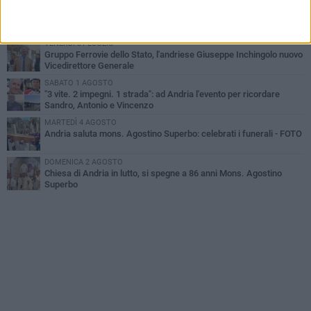
MARTEDÌ 4 AGOSTO
Cattivo odore dall’abitazione, la macabra scoperta: trovato morto
un uomo di 55 anni
VENERDÌ 31 LUGLIO
Gruppo Ferrovie dello Stato, l'andriese Giuseppe Inchingolo nuovo
Vicedirettore Generale
SABATO 1 AGOSTO
"3 vite. 2 impegni. 1 strada": ad Andria l'evento per ricordare
Sandro, Antonio e Vincenzo
MARTEDÌ 4 AGOSTO
Andria saluta mons. Agostino Superbo: celebrati i funerali - FOTO
DOMENICA 2 AGOSTO
Chiesa di Andria in lutto, si spegne a 86 anni Mons. Agostino
Superbo