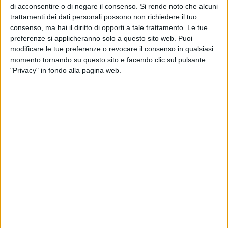
don Ettore Lestingi, Presidente della Commissione Liturgica
di acconsentire o di negare il consenso.
Si rende noto che alcuni
diocesana.
trattamenti dei dati personali possono non richiedere il tuo
consenso, ma hai il diritto di opporti a tale trattamento. Le tue
preferenze si applicheranno solo a questo sito web. Puoi
"
Quando poi vi riunite per mangiare, non è la Cena del
modificare le tue preferenze o revocare il consenso in qualsiasi
Signore quella cui partecipate, ma soltanto la vostra… Come
momento tornando su questo sito e facendo clic sul pulsante
mai? Non potreste mangiare e bere a casa vostra? Perché
"Privacy" in fondo alla pagina web.
disprezzate così la Chiesa di Dio e offendete quelli che sono
poveri e non possono portarsi da mangiare? Che devo dire di
queste cose? Dovrei forse farvi i miei complimenti? No di
certo!
" (1 Cor. 20-22)
Da qualche giorno sui social è diventato virale, cioè popolare
ed anche infettivo, contagioso, pandemico, un filmato che
riporta la locandina posta all'ingresso di una Chiesa di un
paesino delle Marche in cui compare l'Eucaristia accanto ad
un bicchiere di spritz con l'annuncio: "
Dopo la Messa
apericena e spritz offerti per tutti
".
Preoccupato del clamore mediatico che tale annuncio ha