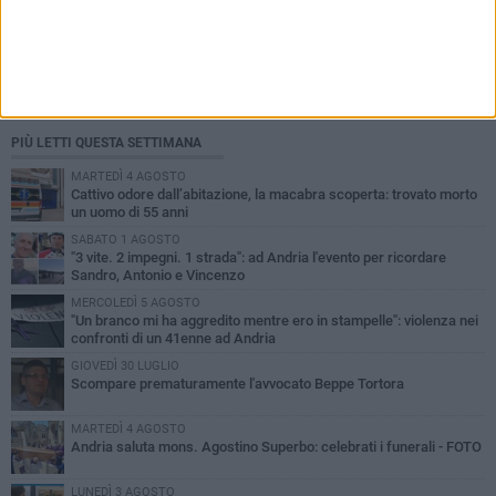
PIÙ LETTI QUESTA SETTIMANA
MARTEDÌ 4 AGOSTO
Cattivo odore dall’abitazione, la macabra scoperta: trovato morto
un uomo di 55 anni
SABATO 1 AGOSTO
"3 vite. 2 impegni. 1 strada": ad Andria l'evento per ricordare
Sandro, Antonio e Vincenzo
MERCOLEDÌ 5 AGOSTO
"Un branco mi ha aggredito mentre ero in stampelle": violenza nei
confronti di un 41enne ad Andria
GIOVEDÌ 30 LUGLIO
Scompare prematuramente l'avvocato Beppe Tortora
MARTEDÌ 4 AGOSTO
Andria saluta mons. Agostino Superbo: celebrati i funerali - FOTO
LUNEDÌ 3 AGOSTO