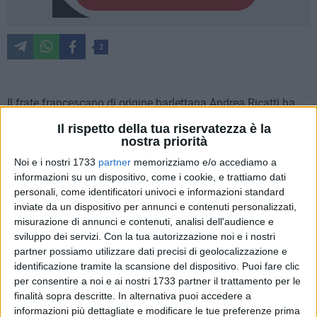
2
Il frate francescano di origine barlettana Andrea Ricatti ha
lanciato una nuova iniziativa per la parrocchia universitaria
Il rispetto della tua riservatezza è la
di Urbino, di cui è responsabile. "Tutti per uno – Messa
nostra priorità
universitari" è la novità che si propone di abbracciare
Noi e i nostri 1733
partner
memorizziamo e/o accediamo a
unitamente e rinsaldare il legame tra la Chiesa ed i giovani.
informazioni su un dispositivo, come i cookie, e trattiamo dati
Nel concreto, si tratta di un'iniziativa con la quale viene
personali, come identificatori univoci e informazioni standard
offerto lo spritz (o un'apericena) dopo lo svolgimento della
inviate da un dispositivo per annunci e contenuti personalizzati,
santa messa. Più in generale, si tratta di un modo per unire il
misurazione di annunci e contenuti, analisi dell'audience e
sviluppo dei servizi.
Con la tua autorizzazione noi e i nostri
mondo religioso a quello della movida giovanile. Ma, in un
partner possiamo utilizzare dati precisi di geolocalizzazione e
certo qual modo, anche per mostrare un lato, forse ancora
identificazione tramite la scansione del dispositivo. Puoi fare clic
sconosciuto ai più, di una Chiesa dinamica e che cerca di
per consentire a noi e ai nostri 1733 partner il trattamento per le
intercettare il fedele e stare al passo coi tempi. Una iniziativa
finalità sopra descritte. In alternativa puoi accedere a
che ha suscitato clamore e polemiche. Ecco il commento di
informazioni più dettagliate e modificare le tue preferenze prima