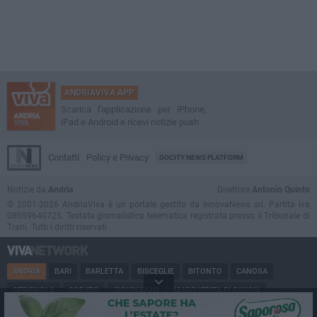
ANDRIAVIVA APP
Scarica l'applicazione per iPhone,
iPad e Android e ricevi notizie push
Contatti
Policy e Privacy
GOCITY NEWS PLATFORM
Notizie da
Andria
Direttore
Antonio Quinto
© 2001-2026 AndriaViva è un portale gestito da InnovaNews srl. Partita iva
08059640725. Testata giornalistica telematica registrata presso il Tribunale di
Trani. Tutti i diritti riservati.
ANDRIA
BARI
BARLETTA
BISCEGLIE
BITONTO
CANOSA
CERIGNOLA
CORATO
GIOVINAZZO
MARGHERITA DI SAVOIA
MINERVINO
MODUGNO
MOLFETTA
PUGLIA
RUVO