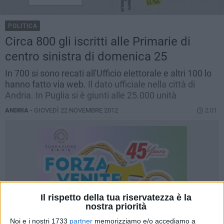
POLITICA
Circa 800 gli iscritti alle Primarie di
centro sinistra di domenica 25
In 700 si sono recati all'Ufficio elettorale e altri 100 lo
hanno fatto via web.
Il dato ufficiale nella città di
Andria. In Puglia si è giunti alle 25.000 unità
ANDRIA -
GIOVEDÌ 22 NOVEMBRE 2012
2.01
Il rispetto della tua riservatezza è la
nostra priorità
Noi e i nostri 1733
partner
memorizziamo e/o accediamo a