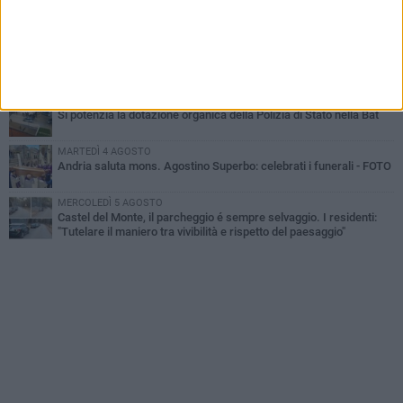
Cattivo odore dall’abitazione, la macabra scoperta: trovato morto
un uomo di 55 anni
MERCOLEDÌ 5 AGOSTO
"Un branco mi ha aggredito mentre ero in stampelle": violenza nei
confronti di un 41enne ad Andria
VENERDÌ 7 AGOSTO
Si potenzia la dotazione organica della Polizia di Stato nella Bat
MARTEDÌ 4 AGOSTO
Andria saluta mons. Agostino Superbo: celebrati i funerali - FOTO
MERCOLEDÌ 5 AGOSTO
Castel del Monte, il parcheggio é sempre selvaggio. I residenti:
"Tutelare il maniero tra vivibilità e rispetto del paesaggio"