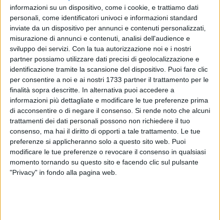
informazioni su un dispositivo, come i cookie, e trattiamo dati
personali, come identificatori univoci e informazioni standard
inviate da un dispositivo per annunci e contenuti personalizzati,
misurazione di annunci e contenuti, analisi dell'audience e
A cura di
sviluppo dei servizi.
Con la tua autorizzazione noi e i nostri
STEFANO MASSARO
partner possiamo utilizzare dati precisi di geolocalizzazione e
identificazione tramite la scansione del dispositivo. Puoi fare clic
per consentire a noi e ai nostri 1733 partner il trattamento per le
finalità sopra descritte. In alternativa puoi accedere a
E' il dato ufficiale a quattro giorni dal voto per le Primarie
informazioni più dettagliate e modificare le tue preferenze prima
2012 del centro sinistra: ad Andria gli iscritti all'anagrafe
di acconsentire o di negare il consenso.
Si rende noto che alcuni
degli elettori, cioè coloro che domenica 25 avranno diritto a
trattamenti dei dati personali possono non richiedere il tuo
votare per uno dei cinque candidati, sono 800. In 700 si sono
consenso, ma hai il diritto di opporti a tale trattamento. Le tue
recati nell'Ufficio Elettorale allestito in Via Attimonelli 29,
preferenze si applicheranno solo a questo sito web. Puoi
mentre altri 100 hanno compilato la pre registrazione sul
modificare le tue preferenze o revocare il consenso in qualsiasi
momento tornando su questo sito e facendo clic sul pulsante
web. Nella Regione Puglia, invece, gli iscritti hanno superato
"Privacy" in fondo alla pagina web.
le 25.000 unità a questa mattina.
Domenica 25, ad Andria, sarà possibile votare nel Chiostro di
San Francesco che ospiterà tutte le operazioni, dalle 8 alle