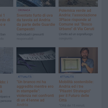
Polemica verde ad
CRONACA
Andria: l'associazione
i 1
Sventato furto di uva
3Place risponde al
ordo di
da tavola ad Andria
Comune sul "Bosco
o e
da parte delle Guardie
Urbano" di Via Ceruti
Campestri
L'invito ad un sopralluogo
i San
Individuati i presunti
congiunto
ndo
responsabili
ATTUALITÀ
ATTUALITÀ
"Un branco mi ha
Mobilità sostenibile:
do: i
aggredito mentre ero
Andria ed i tre
li
in stampelle":
"Pilastri Strategici"
tà
violenza nei confronti
per il Futuro delle
 riparo e
di un 41enne ad
Città
e persone
Andria
“Città dei 15 minuti,