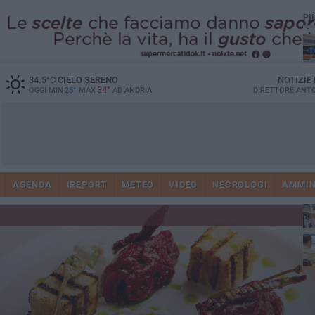
PI
34.5
°C
CIELO SERENO
NOTIZIE
34°
OGGI MIN
25°
MAX
AD
ANDRIA
DIRETTORE
ANTO
Vi
41
AGENDA
IREPORT
METEO
VIDEO
NECROLOGI
AMMIN
do