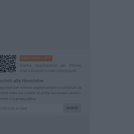
ANDRIAVIVA APP
Scarica l'applicazione per iPhone,
iPad e Android e ricevi notizie push
scriviti alla Newsletter
egistrati per ricevere aggiornamenti e contenuti da
ndria nella tua casella di posta
Iscrivendoti accetti i
ermini
e la
privacy policy
Iscriviti