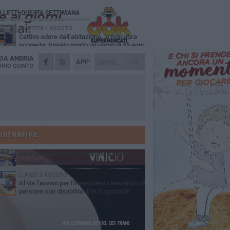
Ù LETTI QUESTA SETTIMANA
MARTEDÌ 4 AGOSTO
Cattivo odore dall’abitazione, la macabra
scoperta: trovato morto un uomo di 55 anni
 DA
ANDRIA
SABATO 1 AGOSTO
APP
"3 vite. 2 impegni. 1 strada": ad Andria
NIO QUINTO
l'evento per ricordare Sandro, Antonio e
ncenzo
MERCOLEDÌ 5 AGOSTO
"Un branco mi ha aggredito mentre ero in
stampelle": violenza nei confronti di un
enne ad Andria
GIOVEDÌ 30 LUGLIO
Scompare prematuramente l'avvocato
Beppe Tortora
ISTRATIVE
MARTEDÌ 4 AGOSTO
Andria saluta mons. Agostino Superbo:
celebrati i funerali - FOTO
LUNEDÌ 3 AGOSTO
Al via l’avviso per l’inserimento lavorativo di
persone con disabilità. Dal 5 agosto le
mande