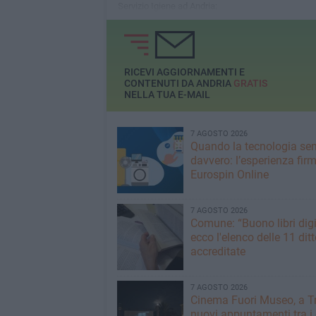
Servizio Igiene ad Andria:
circa il 72% ritiene che il
servizio non sia
soddisfacente
RICEVI AGGIORNAMENTI E
CONTENUTI DA ANDRIA
GRATIS
NELLA TUA E-MAIL
7 AGOSTO 2026
Quando la tecnologia sem
davvero: l’esperienza fir
Eurospin Online
7 AGOSTO 2026
Comune: “Buono libri digi
ecco l'elenco delle 11 ditt
accreditate
7 AGOSTO 2026
Cinema Fuori Museo, a Tr
nuovi appuntamenti tra i