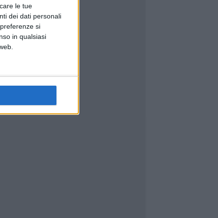
icare le tue
ti dei dati personali
 preferenze si
nso in qualsiasi
 web.