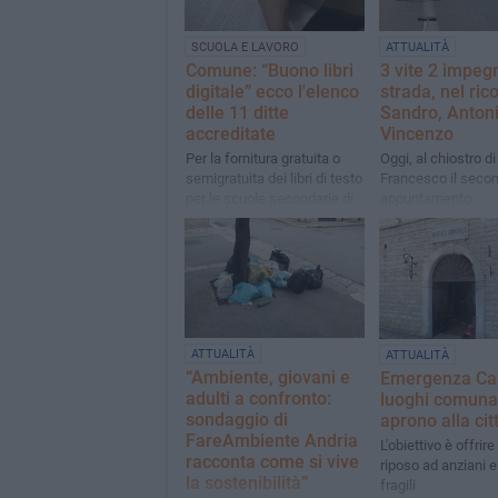
SCUOLA E LAVORO
ATTUALITÀ
Comune: “Buono libri
3 vite 2 impegn
digitale” ecco l'elenco
strada, nel ric
delle 11 ditte
Sandro, Antoni
accreditate
Vincenzo
Per la fornitura gratuita o
Oggi, al chiostro d
semigratuita dei libri di testo
Francesco il seco
per le scuole secondarie di
appuntamento
1° e di 2° grado A.S.
2026/2027
ATTUALITÀ
ATTUALITÀ
“Ambiente, giovani e
Emergenza Cal
adulti a confronto:
luoghi comuna
sondaggio di
aprono alla cit
FareAmbiente Andria
L'obiettivo è offrire
racconta come si vive
riposo ad anziani 
la sostenibilità”
fragili