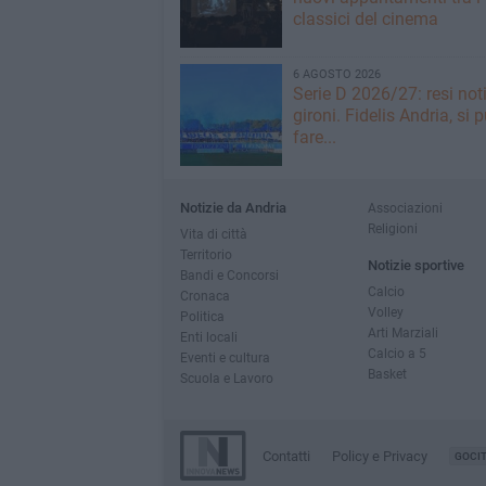
classici del cinema
6 AGOSTO 2026
Serie D 2026/27: resi noti
gironi. Fidelis Andria, si 
fare...
Notizie da Andria
Associazioni
Religioni
Vita di città
Territorio
Notizie sportive
Bandi e Concorsi
Calcio
Cronaca
Volley
Politica
Arti Marziali
Enti locali
Calcio a 5
Eventi e cultura
Basket
Scuola e Lavoro
Contatti
Policy e Privacy
GOCI