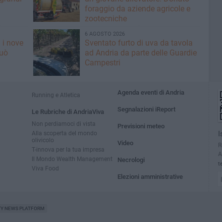
foraggio da aziende agricole e
zootecniche
6 AGOSTO 2026
 i nove
Sventato furto di uva da tavola
può
ad Andria da parte delle Guardie
Campestri
Agenda eventi di Andria
Running e Atletica
Segnalazioni iReport
Le Rubriche di AndriaViva
Non perdiamoci di vista
Previsioni meteo
Alla scoperta del mondo
I
olivicolo
Video
R
T-innova per la tua impresa
A
Il Mondo Wealth Management
Necrologi
t
Viva Food
Elezioni amministrative
TY NEWS PLATFORM