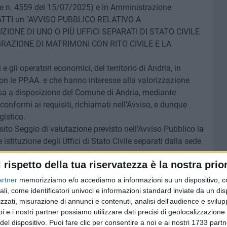
one n. 4559 del 15/07/2025) e in Amministrazione
ATTI un "AVVISO PUBBLICO RELATIVO A
ZIONE DI UNO O PIÙ UFFICI SEPARATI DI STATO CIVILE
RAZIONE DI MATRIMONI CON RITO CIVILE E LA
e gli operatori economici, del territorio di Andria, in
on le PP.AA. e che hanno interesse alla valorizzazione
essa a disposizione del Comune di Andria, mediante
conformi ai requisiti, richiamati nell'Avviso, e dunque
gistico.
osito Seggio di valutazione previsto nell'Avviso Pubblico la
tituzione degli Uffici di Stato Civile separati dalla sede
l rispetto della tua riservatezza è la nostra prior
nteresse potranno essere presentate, secondo lo schema in
 agosto 2025.
artner
memorizziamo e/o accediamo a informazioni su un dispositivo, c
ali, come identificatori univoci e informazioni standard inviate da un di
ino Bafunno – Funzionario Servizi Demografici.
zzati, misurazione di annunci e contenuti, analisi dell'audience e svilupp
i e i nostri partner possiamo utilizzare dati precisi di geolocalizzazione 
del dispositivo. Puoi fare clic per consentire a noi e ai nostri 1733 partn