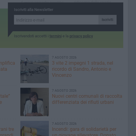
ridisegno dello spazio
Il grave episodio sarebbe
pubblico e rifondazione del
accaduto nella serata del 4
Iscriviti alla Newsletter
Trasporto Pubblico Locale:
agosto in un bar della
la ricetta per trasformare i
periferia cittadina
Iscriviti
nostri territori”
Iscrivendoti accetti i
termini
e la
privacy policy
7 AGOSTO 2026
plifica
3 vite 2 impegni 1 strada, nel
mata
ricordo di Sandro, Antonio e
Vincenzo
7 AGOSTO 2026
tale”
Nuovi centri comunali di raccolta
e
differenziata dei rifiuti urbani
7 AGOSTO 2026
ani tre
Incendi: gara di solidarietà per
 grandi
un giovane allevatore. Donato