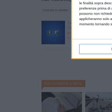
le finalità sopra des
preferenze prima di 
COMUNE DI ANDRIA
MATRIMONIO
possono non richieder
applicheranno solo a
7 AGOSTO 2026
momento tornando su 
Caso Fasano. La solidari
presidente della Fidelis A
Luca Vallarella
Altri contenuti a tema