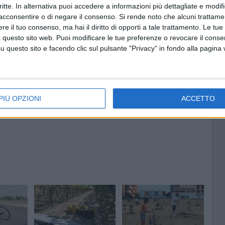
critte. In alternativa puoi accedere a informazioni più dettagliate e modif
acconsentire o di negare il consenso.
Si rende noto che alcuni trattamen
e il tuo consenso, ma hai il diritto di opporti a tale trattamento. Le tue
 questo sito web. Puoi modificare le tue preferenze o revocare il conse
7 AGOSTO 2026
questo sito e facendo clic sul pulsante "Privacy" in fondo alla pagina
età del
Si potenzia la dotazione
ndria
organica della Polizia di Stato
nella Bat
PIÙ OPZIONI
ACCETTO