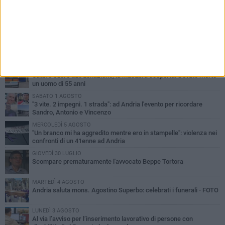
PIÙ LETTI QUESTA SETTIMANA
MARTEDÌ 4 AGOSTO
Cattivo odore dall’abitazione, la macabra scoperta: trovato morto
un uomo di 55 anni
SABATO 1 AGOSTO
"3 vite. 2 impegni. 1 strada": ad Andria l'evento per ricordare
Sandro, Antonio e Vincenzo
MERCOLEDÌ 5 AGOSTO
"Un branco mi ha aggredito mentre ero in stampelle": violenza nei
confronti di un 41enne ad Andria
GIOVEDÌ 30 LUGLIO
Scompare prematuramente l'avvocato Beppe Tortora
MARTEDÌ 4 AGOSTO
Andria saluta mons. Agostino Superbo: celebrati i funerali - FOTO
LUNEDÌ 3 AGOSTO
Al via l’avviso per l’inserimento lavorativo di persone con