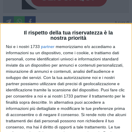
A cura di
STEFANO MASSARO
Il rispetto della tua riservatezza è la
nostra priorità
Noi e i nostri 1733
partner
memorizziamo e/o accediamo a
Che fare di via Regina Margherita. La cosiddetta via dello
informazioni su un dispositivo, come i cookie, e trattiamo dati
"shopping" vive in uno stato di apparente attesa e tornano a
personali, come identificatori univoci e informazioni standard
far sentire la loro voce i commercianti che chiedono
inviate da un dispositivo per annunci e contenuti personalizzati,
nuovamente un intervento dell'Amministrazione Comunale.
misurazione di annunci e contenuti, analisi dell'audience e
sviluppo dei servizi.
Con la tua autorizzazione noi e i nostri
La strada è attualmente interamente zona pedonale, cioè
partner possiamo utilizzare dati precisi di geolocalizzazione e
completamente interdetta al transito veicolare, ma è una
identificazione tramite la scansione del dispositivo. Puoi fare clic
soluzione che, difatto, è ancora lontana dall'esser definitiva
per consentire a noi e ai nostri 1733 partner il trattamento per le
visto la temporaneità della decisione dell'ente. La
finalità sopra descritte. In alternativa puoi accedere a
sperimentazione non si è mai conclusa e, dopo i lunghi
informazioni più dettagliate e modificare le tue preferenze prima
lavori di sistemazione, ancora in corso, di marciapiedi e
di acconsentire o di negare il consenso.
Si rende noto che alcuni
manto stradale con la posa di un nuovo asfalto, torna forte a
trattamenti dei dati personali possono non richiedere il tuo
consenso, ma hai il diritto di opporti a tale trattamento. Le tue
farsi sentire la voce degli operatori commerciali della strada,