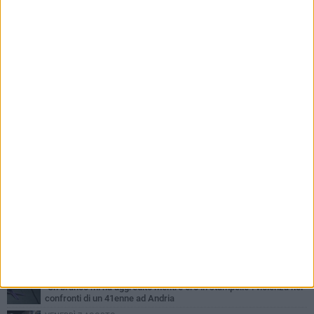
PIÙ LETTI QUESTA SETTIMANA
VENERDÌ 7 AGOSTO
Giovane donna investita all'incrocio tra via Bisceglie e via Mozart
MARTEDÌ 4 AGOSTO
Cattivo odore dall’abitazione, la macabra scoperta: trovato morto
un uomo di 55 anni
MERCOLEDÌ 5 AGOSTO
"Un branco mi ha aggredito mentre ero in stampelle": violenza nei
confronti di un 41enne ad Andria