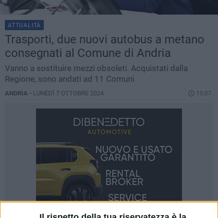
ATTUALITÀ
Trasporti, due nuovi autobus a metano
consegnati al Comune di Andria
Vanno a sostituire mezzi obsoleti. Acquistati dalla
Regione, sono andati ad 11 Comuni
ANDRIA -
LUNEDÌ 7 OTTOBRE 2024
15.07
Il rispetto della tua riservatezza è la