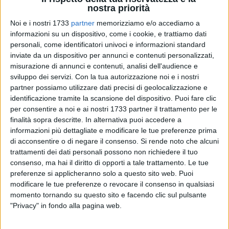
nostra priorità
Noi e i nostri 1733
partner
memorizziamo e/o accediamo a
informazioni su un dispositivo, come i cookie, e trattiamo dati
15
personali, come identificatori univoci e informazioni standard
inviate da un dispositivo per annunci e contenuti personalizzati,
misurazione di annunci e contenuti, analisi dell'audience e
Con complessivi 45,8 milioni di euro a valere sulle risorse del
sviluppo dei servizi.
Con la tua autorizzazione noi e i nostri
Piano Complementare al PNRR, la Regione Puglia ha
partner possiamo utilizzare dati precisi di geolocalizzazione e
acquistato 148 autobus suburbani a metano (90 Otokar
identificazione tramite la scansione del dispositivo. Puoi fare clic
per consentire a noi e ai nostri 1733 partner il trattamento per le
medio-lunghi e 58 Iveco lunghi) assegnati a 27 Comuni, e
finalità sopra descritte. In alternativa puoi accedere a
concessi in usufrutto alle imprese titolari del contratto di
informazioni più dettagliate e modificare le tue preferenze prima
servizio TPL, con l'obiettivo di togliere completamente dalla
di acconsentire o di negare il consenso.
Si rende noto che alcuni
circolazione e rottamare gli Euro 1, Euro 2 ed Euro 3. Dopo la
trattamenti dei dati personali possono non richiedere il tuo
consegna dei 58 autobus Iveco ai Comuni di Foggia (42) e di
consenso, ma hai il diritto di opporti a tale trattamento. Le tue
Bari (16) nel corso dell'estate, sono stati consegnati la
preferenze si applicheranno solo a questo sito web. Puoi
scorsa settimana i primi 25 autobus Otokar a 11 Comuni.
modificare le tue preferenze o revocare il consenso in qualsiasi
momento tornando su questo sito e facendo clic sul pulsante
Nel dettaglio al Comune di Manfredonia sono stati assegnati
"Privacy" in fondo alla pagina web.
5 mezzi. Seguono i Comuni di Trani, Monopoli e Ostuni con
3 bus a testa,
poi Andria, Mattinata, Brindisi e Putignano