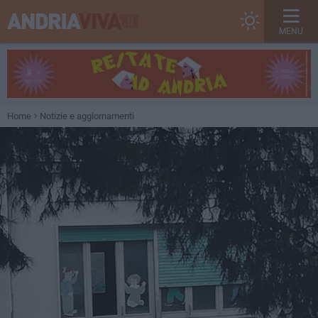
MENU
Home
Notizie e aggiornamenti