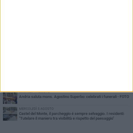
PIÙ LETTI QUESTA SETTIMANA
VENERDÌ 7 AGOSTO
Giovane donna investita all'incrocio tra via Bisceglie e via Mozart
MARTEDÌ 4 AGOSTO
Cattivo odore dall’abitazione, la macabra scoperta: trovato morto
un uomo di 55 anni
MERCOLEDÌ 5 AGOSTO
"Un branco mi ha aggredito mentre ero in stampelle": violenza nei
confronti di un 41enne ad Andria
VENERDÌ 7 AGOSTO
Si potenzia la dotazione organica della Polizia di Stato nella Bat
MARTEDÌ 4 AGOSTO
Andria saluta mons. Agostino Superbo: celebrati i funerali - FOTO
MERCOLEDÌ 5 AGOSTO
Castel del Monte, il parcheggio é sempre selvaggio. I residenti:
"Tutelare il maniero tra vivibilità e rispetto del paesaggio"