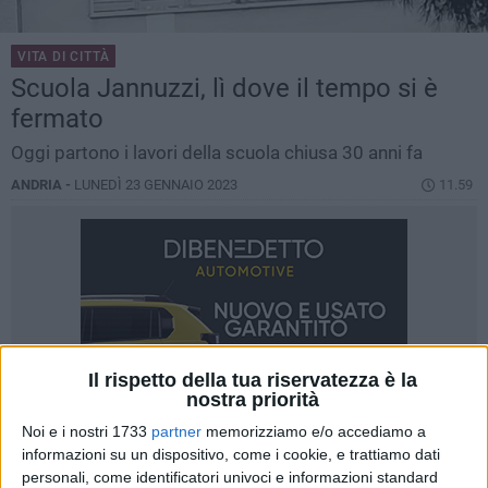
VITA DI CITTÀ
Scuola Jannuzzi, lì dove il tempo si è
fermato
Oggi partono i lavori della scuola chiusa 30 anni fa
ANDRIA -
LUNEDÌ 23 GENNAIO 2023
11.59
Il rispetto della tua riservatezza è la
nostra priorità
Noi e i nostri 1733
partner
memorizziamo e/o accediamo a
informazioni su un dispositivo, come i cookie, e trattiamo dati
personali, come identificatori univoci e informazioni standard