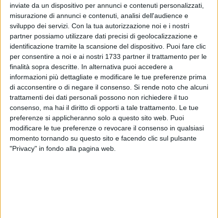
inviate da un dispositivo per annunci e contenuti personalizzati,
misurazione di annunci e contenuti, analisi dell'audience e
29
sviluppo dei servizi.
Con la tua autorizzazione noi e i nostri
partner possiamo utilizzare dati precisi di geolocalizzazione e
identificazione tramite la scansione del dispositivo. Puoi fare clic
per consentire a noi e ai nostri 1733 partner il trattamento per le
Vedete questa foto? È di oggi: è di una classe della scuola
finalità sopra descritte. In alternativa puoi accedere a
Jannuzzi, chiusa tanti anni or sono dopo il terremoto di San
informazioni più dettagliate e modificare le tue preferenze prima
Giuliano e mai più riaperta per questioni di sicurezza. Lì è
di acconsentire o di negare il consenso.
Si rende noto che alcuni
rimasto tutto così. Da allora tante parole, promesse,
trattamenti dei dati personali possono non richiedere il tuo
garanzie. Ma non si è mai mosso un dito.
consenso, ma hai il diritto di opporti a tale trattamento. Le tue
Tra poche ore, le ruspe inizieranno ad abbattere quell'istituto,
preferenze si applicheranno solo a questo sito web. Puoi
modificare le tue preferenze o revocare il consenso in qualsiasi
per poter iniziare a costruire quello nuovo. Sì, nuovo di
momento tornando su questo sito e facendo clic sul pulsante
zecca.
"Privacy" in fondo alla pagina web.
Dopo anni di procedure e blocchi mal gestiti, finalmente
parte anche questo cantiere.
Appuntamento alle ore 10 sul posto, da dove seguiranno
aggiornamenti puntuali.
9 AGOSTO 2026