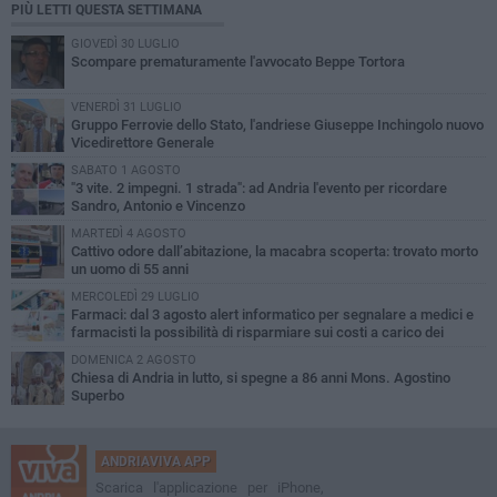
PIÙ LETTI QUESTA SETTIMANA
GIOVEDÌ 30 LUGLIO
Scompare prematuramente l'avvocato Beppe Tortora
VENERDÌ 31 LUGLIO
Gruppo Ferrovie dello Stato, l'andriese Giuseppe Inchingolo nuovo
Vicedirettore Generale
SABATO 1 AGOSTO
"3 vite. 2 impegni. 1 strada": ad Andria l'evento per ricordare
Sandro, Antonio e Vincenzo
MARTEDÌ 4 AGOSTO
Cattivo odore dall’abitazione, la macabra scoperta: trovato morto
un uomo di 55 anni
MERCOLEDÌ 29 LUGLIO
Farmaci: dal 3 agosto alert informatico per segnalare a medici e
farmacisti la possibilità di risparmiare sui costi a carico dei
cittadini
DOMENICA 2 AGOSTO
Chiesa di Andria in lutto, si spegne a 86 anni Mons. Agostino
Superbo
ANDRIAVIVA APP
Scarica l'applicazione per iPhone,