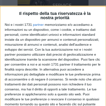
Il rispetto della tua riservatezza è la
nostra priorità
Noi e i nostri 1731
partner
memorizziamo e/o accediamo a
informazioni su un dispositivo, come i cookie, e trattiamo dati
personali, come identificatori univoci e informazioni standard
inviate da un dispositivo per annunci e contenuti personalizzati,
In una Milano trasformata in questi giorni nella capitale
misurazione di annunci e contenuti, analisi dell'audience e
mondiale del food business, la Puglia si prende la scena con
sviluppo dei servizi.
Con la tua autorizzazione noi e i nostri
i suoi sapori, le sue eccellenze e le storie di imprese che
partner possiamo utilizzare dati precisi di geolocalizzazione e
hanno saputo unire tradizione e innovazione. Al TuttoFood
identificazione tramite la scansione del dispositivo. Puoi fare clic
2026, la fiera internazionale dell'agroalimentare che ha
per consentire a noi e ai nostri 1731 partner il trattamento per le
riunito oltre 5000 espositori da tutto il mondo, tra i
finalità sopra descritte. In alternativa puoi accedere a
protagonisti dello spazio pugliese c'è stata anche l'azienda
informazioni più dettagliate e modificare le tue preferenze prima
di acconsentire o di negare il consenso.
Si rende noto che alcuni
andriese Sanguedolce, realtà lattiero-casearia che continua a
trattamenti dei dati personali possono non richiedere il tuo
consolidare la propria presenza sui mercati internazionali
consenso, ma hai il diritto di opporti a tale trattamento. Le tue
partendo dal cuore della Murgia.
preferenze si applicheranno solo a questo sito web. Puoi
modificare le tue preferenze o revocare il consenso in qualsiasi
Nata dall'intuizione di nonno Tommaso, conosciuto da tutti
momento tornando su questo sito e facendo clic sul pulsante