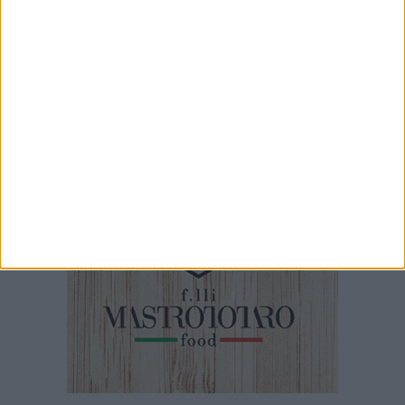
Lotta alla Xylella: la Regione stanza altri
175.770 euro
5 AGOSTO 2026
Vendemmia 2026, al via in anticipo anche nel
Barese e nella Bat. Il caldo accelera la raccolta