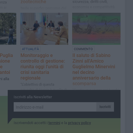
zootecniche
sicurezza, diritti civili,
enza
economia e competitività
to ai
Nelle superfici percorse dal
fuoco pascolo vietato per 10
anni; servono prevenzione,
più controlli e personale sul
territorio
ATTUALITÀ
COMMENTO
 Puglia
Monitoraggio e
Il saluto di Sabino
sione
controllo di gestione:
Zinni all'Amico
ne
riunita oggi l’unità di
Guglielmo Minervini
antoi
crisi sanitaria
nel decino
regionale
anniversario della
i alla
scomparsa
"L’obiettivo di questa
squadra di lavoro è quello di
"Continua a vivere nei luoghi
razionalizzare la spesa e
che hanno contribuito a
Iscriviti alla Newsletter
ottimizzare i servizi per i
trasformare, nelle idee che
cittadini"
hanno seminato, nelle
Iscriviti
opportunità che hanno
saputo aprire"
Iscrivendoti accetti i
termini
e la
privacy policy