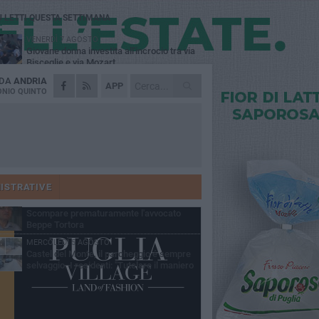
Ù LETTI QUESTA SETTIMANA
VENERDÌ 7 AGOSTO
Giovane donna investita all'incrocio tra via
Bisceglie e via Mozart
 DA
ANDRIA
MARTEDÌ 4 AGOSTO
APP
Cattivo odore dall’abitazione, la macabra
NIO QUINTO
scoperta: trovato morto un uomo di 55 anni
MERCOLEDÌ 5 AGOSTO
"Un branco mi ha aggredito mentre ero in
stampelle": violenza nei confronti di un
enne ad Andria
MARTEDÌ 4 AGOSTO
Andria saluta mons. Agostino Superbo:
celebrati i funerali - FOTO
ISTRATIVE
GIOVEDÌ 30 LUGLIO
Scompare prematuramente l'avvocato
Beppe Tortora
MERCOLEDÌ 5 AGOSTO
Castel del Monte, il parcheggio é sempre
selvaggio. I residenti: "Tutelare il maniero
 vivibilità e rispetto del paesaggio"