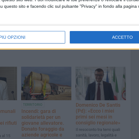
questo sito e facendo clic sul pulsante "Privacy" in fondo alla pagina
PIÙ OPZIONI
ACCETTO
Domenico De Santis
TERRITORIO
(Pd): «Ecco i miei
omunali
Incendi: gara di
primi sei mesi in
solidarietà per un
consiglio regionale»
i rifiuti
giovane allevatore.
Donato foraggio da
Il resoconto tra temi quali
aziende agricole e
sanità, lavoro, legalità e
 al 15