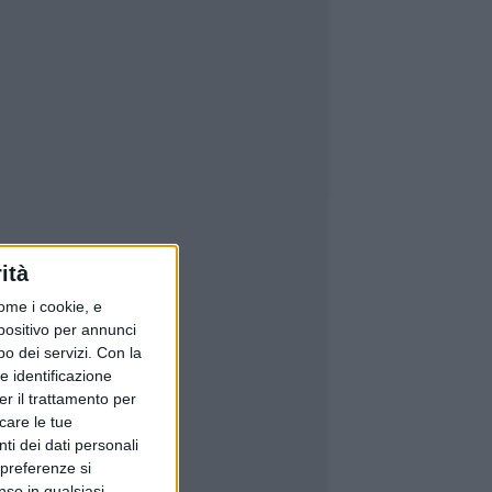
ità
ome i cookie, e
spositivo per annunci
o dei servizi.
Con la
e identificazione
er il trattamento per
icare le tue
ti dei dati personali
 preferenze si
nso in qualsiasi