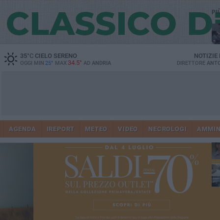
PI
35
°C
CIELO SERENO
NOTIZIE
34.5°
OGGI MIN
25°
MAX
AD
ANDRIA
DIRETTORE
ANTO
41
AGENDA
IREPORT
METEO
VIDEO
NECROLOGI
AMMIN
tra