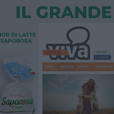
34.941
FANPAGE
HOME
NOTIZIE
SPORT
RUBRICHE