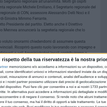
o Segretario regionale all'unanimità. Molti gli ospiti
iunta regionale Michele Emiliano, il Segretario regionale del
regionale di CON, assessore Alessandro Delli Noci e il
rdi-Sinistra Mimmo Ferrante.
tto Presidente del partito. Eletto anche il Direttivo
ario Mennea annuncerà la segreteria regionale che lo
nno voluto onorarmi chiedendomi di assumere questa
rovinciali. Ricoprirò questo ruolo lavorando con impegno e
irigenti e agli Amministratori locali contribuiremo a
a e innovativa. Continueremo insieme a promuovere i valori
l rispetto della tua riservatezza è la nostra prior
ttadini pugliesi, ponendo al centro competenza, serietà e
artner
memorizziamo e/o accediamo a informazioni su un dispositivo, c
rio Mennea.
ali, come identificatori univoci e informazioni standard inviate da un di
zzati, misurazione di annunci e contenuti, analisi dell'audience e svilupp
T
i e i nostri partner possiamo utilizzare dati precisi di geolocalizzazione 
del dispositivo. Puoi fare clic per consentire a noi e ai nostri 1733 partn
critte. In alternativa puoi accedere a informazioni più dettagliate e modif
8 AGOSTO 2026
 fa
Futsal Andria, è tempo di Serie B:
acconsentire o di negare il consenso.
Si rende noto che alcuni trattamen
il punto tra riconferme e
e il tuo consenso, ma hai il diritto di opporti a tale trattamento. Le tue
nciviltà
calendario
 questo sito web. Puoi modificare le tue preferenze o revocare il conse