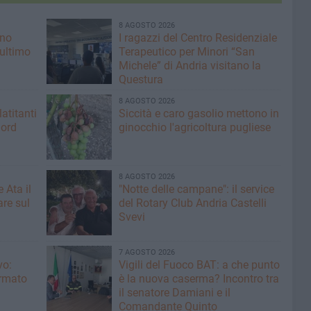
8 AGOSTO 2026
ano
I ragazzi del Centro Residenziale
 ultimo
Terapeutico per Minori “San
Michele” di Andria visitano la
Questura
8 AGOSTO 2026
latitanti
Siccità e caro gasolio mettono in
nord
ginocchio l'agricoltura pugliese
8 AGOSTO 2026
 Ata il
"Notte delle campane": il service
re sul
del Rotary Club Andria Castelli
Svevi
7 AGOSTO 2026
vo:
​Vigili del Fuoco BAT: a che punto
irmato
è la nuova caserma? Incontro tra
il senatore Damiani e il
Comandante Quinto