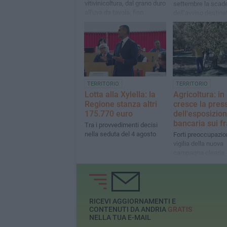
vitivinicoltura, dal grano duro
settembre la scad
all'uva da tavola, fino
dell’avviso destina
all'ortofrutta, ai pascoli e
Comuni
agli allevamenti
TERRITORIO
TERRITORIO
Lotta alla Xylella: la
Agricoltura: in
Regione stanza altri
cresce la pres
175.770 euro
dell'esposizio
bancaria sui fr
Tra i provvedimenti decisi
nella seduta del 4 agosto
Forti preoccupazion
vigilia della nuova
campagna olearia
RICEVI AGGIORNAMENTI E
CONTENUTI DA ANDRIA
GRATIS
NELLA TUA E-MAIL