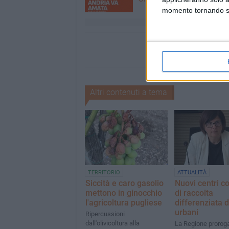
momento tornando su 
Altri contenuti a tema
TERRITORIO
ATTUALITÀ
Siccità e caro gasolio
Nuovi centri c
mettono in ginocchio
di raccolta
l'agricoltura pugliese
differenziata de
urbani
Ripercussioni
dall'olivicoltura alla
La Regione proroga