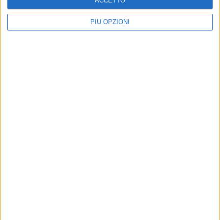
ACCETTO
PIÙ OPZIONI
Altri contenuti a tema