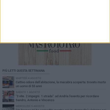
PIÙ LETTI QUESTA SETTIMANA
MARTEDÌ 4 AGOSTO
Cattivo odore dall’abitazione, la macabra scoperta: trovato morto
un uomo di 55 anni
SABATO 1 AGOSTO
"3 vite. 2 impegni. 1 strada": ad Andria l'evento per ricordare
Sandro, Antonio e Vincenzo
MERCOLEDÌ 5 AGOSTO