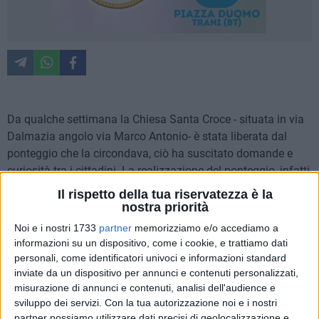
Da qualche settimana la Chiesa Santa Croce - situata in via
Dalmazia angolo via Marco Antonio- è stata liberata dal
ponteggio che la circondava, ciò ha suscitato domande e
curiosità tra i cittadini. La realizzazione del ponteggio, infatti,
è stata indispensabile per procedere agli inderogabili
Il rispetto della tua riservatezza è la
interventi di Restauro della copertura fortemente deteriorata,
nostra priorità
per razionalizzare il sistema di scarico delle acque piovane
Noi e i nostri 1733
partner
memorizziamo e/o accediamo a
che danneggiavano l'intero immobile. I lavori si sono svolti
informazioni su un dispositivo, come i cookie, e trattiamo dati
con l'Alta Sorveglianza della Soprintendenza Foggia-BAT e
personali, come identificatori univoci e informazioni standard
realizzati dall'impresa Gen.Co..
inviate da un dispositivo per annunci e contenuti personalizzati,
misurazione di annunci e contenuti, analisi dell'audience e
sviluppo dei servizi.
Con la tua autorizzazione noi e i nostri
E' fondamentale evidenziare la notevole rilevanza della
partner possiamo utilizzare dati precisi di geolocalizzazione e