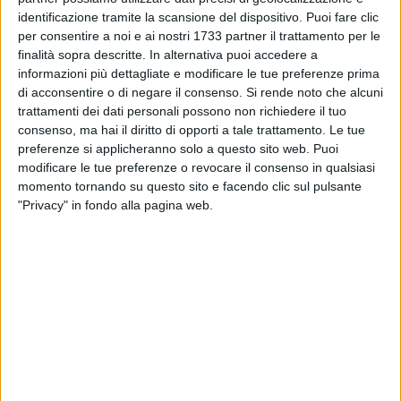
Chiesa Santa Croce con il suo straordinario repertorio
identificazione tramite la scansione del dispositivo. Puoi fare clic
pittorico che si spiega sui muri d'ambito, databile tra l'ultimo
per consentire a noi e ai nostri 1733 partner il trattamento per le
quarto del XIV secolo e la fine del XV, in piena conformità
finalità sopra descritte. In alternativa puoi accedere a
agli impianti decorativi del maturo trecento con spunti
informazioni più dettagliate e modificare le tue preferenze prima
tematici e particolarità iconografiche che lo rendono
un
di acconsentire o di negare il consenso.
Si rende noto che alcuni
trattamenti dei dati personali possono non richiedere il tuo
unicum
nel panorama della civiltà pittorica di Puglia.
consenso, ma hai il diritto di opporti a tale trattamento. Le tue
preferenze si applicheranno solo a questo sito web. Puoi
Il Vescovo eletto della Diocesi di Molfetta - Ruvo -
modificare le tue preferenze o revocare il consenso in qualsiasi
Giovinazzo - Terlizzi, mons. Domenico Basile, già Direttore
momento tornando su questo sito e facendo clic sul pulsante
Ufficio diocesano per i beni culturali e l'edilizia di culto, ha
"Privacy" in fondo alla pagina web.
fortemente voluto questo intervento. In continuità con le
iniziative attivate per precedenti restauri diocesani, ha
ritenuto di continuare ad adottare un approccio strategico
nella conduzione dei lavori con il coinvolgimento dei giovani
e giovanissimi studenti.
In pratica, l'obiettivo di questa iniziativa denominata
"Cantiere Aperto" è quello di mostrare alla città gli esiti
dell'intervento di restauro della Chiesa Santa Croce
attraverso la partecipazione degli studenti del quartiere San