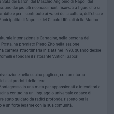
a Sala dei Baroni del Maschio Angioino di Napoli del
, uno dei più alti riconoscimenti riservati a figure che si
bito e per il contributo ai valori della cultura, dell'etica e
Municipalità di Napoli e del Circolo Ufficiali della Marina
turale Internazionale Cartagine, nella persona del
 Posta, ha premiato Pietro Zito nella sezione
una carriera straordinaria iniziata nel 1993, quando decise
fornelli e fondare il ristorante "Antichi Sapori
ivoluzione nella cucina pugliese, con un ritorno
ci e ai prodotti della terra.
Montegrosso in una meta per appassionati e intenditori di
cucina contadina un linguaggio universale capace di
e stato guidato da radici profonde, rispetto per la
atto e un forte legame con la sua comunità.