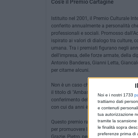
Cos'è il Premio Cartagine
Istituito nel 2001, il Premio Culturale I
conferito annualmente a personalità che si
professionali e sociali. Promosso dall'A
ispirato ai valori di dialogo tra culture,
umana. Tra i premiati figurano negli anni
dell'impresa, delle forze armate, della d
Antonio Banderas, Gianni Letta, Giancalo
per citarne alcuni.
Non è un caso che Pietro Zito abbia rice
I
il titolo di "Ambasciatore della cucina 
Noi e i nostri 1733
p
conferimento del ministro Lollobrigida. È
trattiamo dati person
con cui da anni è impegnato in progetti
e contenuti personali
tua autorizzazione no
tramite la scansione 
Questo premio rappresenta un tributo all
le finalità sopra des
per promuovere la cultura gastronomica d
preferenze prima di 
Grazie, Pietro, per portare Montegrosso, 