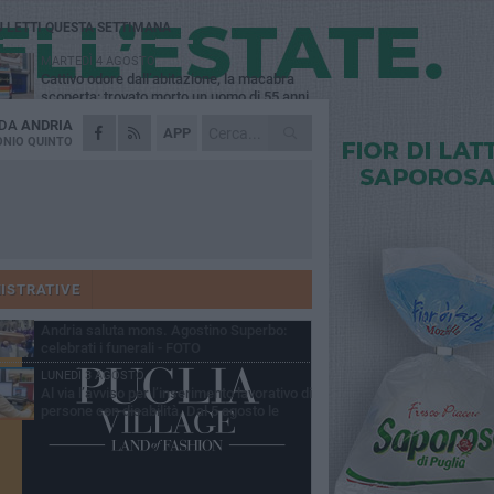
Ù LETTI QUESTA SETTIMANA
MARTEDÌ 4 AGOSTO
Cattivo odore dall’abitazione, la macabra
scoperta: trovato morto un uomo di 55 anni
 DA
ANDRIA
SABATO 1 AGOSTO
APP
"3 vite. 2 impegni. 1 strada": ad Andria
NIO QUINTO
l'evento per ricordare Sandro, Antonio e
ncenzo
MERCOLEDÌ 5 AGOSTO
"Un branco mi ha aggredito mentre ero in
stampelle": violenza nei confronti di un
enne ad Andria
GIOVEDÌ 30 LUGLIO
Scompare prematuramente l'avvocato
Beppe Tortora
ISTRATIVE
MARTEDÌ 4 AGOSTO
Andria saluta mons. Agostino Superbo:
celebrati i funerali - FOTO
LUNEDÌ 3 AGOSTO
Al via l’avviso per l’inserimento lavorativo di
persone con disabilità. Dal 5 agosto le
mande