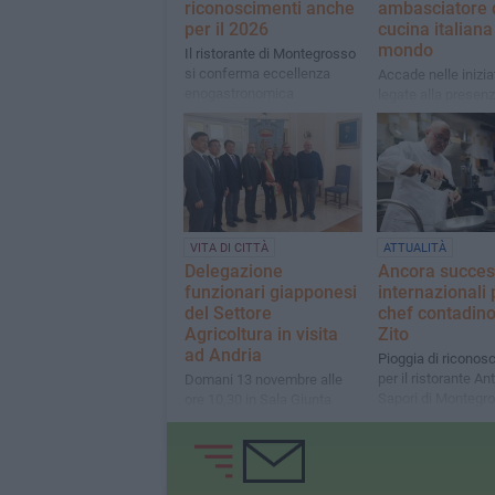
riconoscimenti anche
ambasciatore 
per il 2026
cucina italiana
mondo
Il ristorante di Montegrosso
si conferma eccellenza
Accade nelle inizia
enogastronomica
legate alla presenz
nave scuola nel por
Brindisi
VITA DI CITTÀ
ATTUALITÀ
Delegazione
Ancora succes
funzionari giapponesi
internazionali 
del Settore
chef contadino
Agricoltura in visita
Zito
ad Andria
Pioggia di riconos
per il ristorante Ant
Domani 13 novembre alle
Sapori di Montegr
ore 10,30 in Sala Giunta