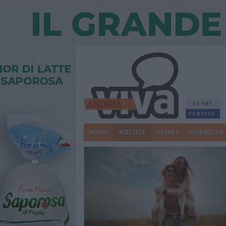
34.941
FANPAGE
HOME
NOTIZIE
SPORT
RUBRICHE