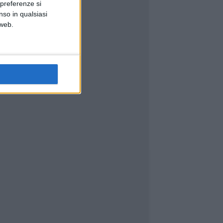
 preferenze si
nso in qualsiasi
 web.