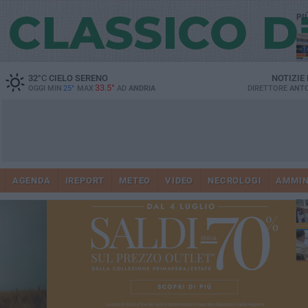
PI
32
°C
CIELO SERENO
NOTIZIE
33.5°
OGGI MIN
25°
MAX
AD
ANDRIA
DIRETTORE
ANTO
Vi
41
AGENDA
IREPORT
METEO
VIDEO
NECROLOGI
AMMIN
do