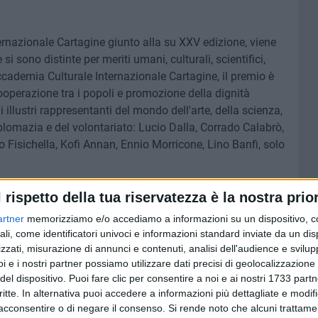
nternazionale Cartagine giunto alla su XXV edizione, viene
 sono distinte per meriti umani, culturali, scientifici,
ccademia Culturale Internazionale Cartagine, il premio è
 cooperazione tra i popoli e promozione della dignità
 illustri rappresentanti del mondo dell'arte, della scienza,
iplomazia e del volontariato: Lucio Dalla, Corrado Calabrò,
 Fisichella, Kofi Annan, Ennio Morricone, Lino Banfi, solo
vuto numerosi riconoscimenti, tra cui — lo scorso aprile —
l rispetto della tua riservatezza è la nostra prior
italiana nel mondo" a bordo della Nave Vespucci, su
artner
memorizziamo e/o accediamo a informazioni su un dispositivo, c
 altresì socio fondatore della Onlus "Insieme per l'Africa",
ali, come identificatori univoci e informazioni standard inviate da un di
 umanitari in Etiopia, Uganda e Madagascar.
zzati, misurazione di annunci e contenuti, analisi dell'audience e svilupp
i e i nostri partner possiamo utilizzare dati precisi di geolocalizzazione 
del dispositivo. Puoi fare clic per consentire a noi e ai nostri 1733 partn
a sua visione, alla sua tenacia e all'impegno instancabile
critte. In alternativa puoi accedere a informazioni più dettagliate e modif
el territorio con autenticità e coraggio.
acconsentire o di negare il consenso.
Si rende noto che alcuni trattamen
Andria e la nostra terra nel cuore del mondo.