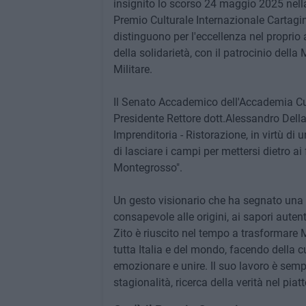
insignito lo scorso 24 maggio 2025 nell
Premio Culturale Internazionale Cartagine
distinguono per l'eccellenza nel proprio am
della solidarietà, con il patrocinio della 
Militare.
Il Senato Accademico dell'Accademia Cul
Presidente Rettore dott.Alessandro Della
Imprenditoria - Ristorazione, in virtù di 
di lasciare i campi per mettersi dietro ai 
Montegrosso".
Un gesto visionario che ha segnato una r
consapevole alle origini, ai sapori autenti
Zito è riuscito nel tempo a trasformare 
tutta Italia e del mondo, facendo della 
emozionare e unire. Il suo lavoro è sempr
stagionalità, ricerca della verità nel pi