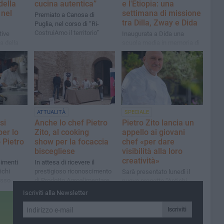
della
cucina autentica”
e l'Etiopia: una
 nel
settimana di missione
Premiato a Canosa di
tra Dilla, Zway e Dida
Puglia, nel corso di “Ri-
CostruiAmo il territorio”
tive
Inaugurata a Dida una
a della
scuola media in memoria di
to di
Daniela Fortunato
ATTUALITÀ
SPECIALE
si
Anche lo chef Pietro
Pietro Zito lancia un
per lo
Zito, al cooking
appello ai giovani
 Pietro
show per la focaccia
chef «per dare
biscegliese
visibilità alla loro
creatività»
cimenti
In attesa di ricevere il
ichi
prestigioso riconoscimento
Sarà presentato lunedì il
osso
di Prodotto Agroalimentare
nuovo progetto “Antichi
Tradizionale
Sapori per Giovani Chef”
Iscriviti alla Newsletter
Iscriviti