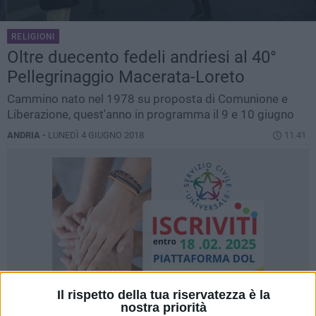
RELIGIONI
Oltre duecento fedeli andriesi al 40°
Pellegrinaggio Macerata-Loreto
Cammino nato nel 1978 su proposta di Comunione e
Liberazione, quest'anno in programma il 9 e 10 giugno
ANDRIA -
LUNEDÌ 4 GIUGNO 2018
11.41
Il rispetto della tua riservatezza è la
nostra priorità