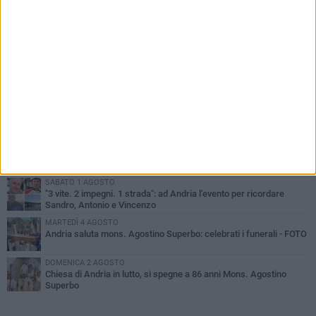
PIÙ LETTI QUESTA SETTIMANA
GIOVEDÌ 30 LUGLIO
Scompare prematuramente l'avvocato Beppe Tortora
MARTEDÌ 4 AGOSTO
Cattivo odore dall’abitazione, la macabra scoperta: trovato morto
un uomo di 55 anni
VENERDÌ 31 LUGLIO
Gruppo Ferrovie dello Stato, l'andriese Giuseppe Inchingolo nuovo
Vicedirettore Generale
SABATO 1 AGOSTO
"3 vite. 2 impegni. 1 strada": ad Andria l'evento per ricordare
Sandro, Antonio e Vincenzo
MARTEDÌ 4 AGOSTO
Andria saluta mons. Agostino Superbo: celebrati i funerali - FOTO
DOMENICA 2 AGOSTO
Chiesa di Andria in lutto, si spegne a 86 anni Mons. Agostino
Superbo