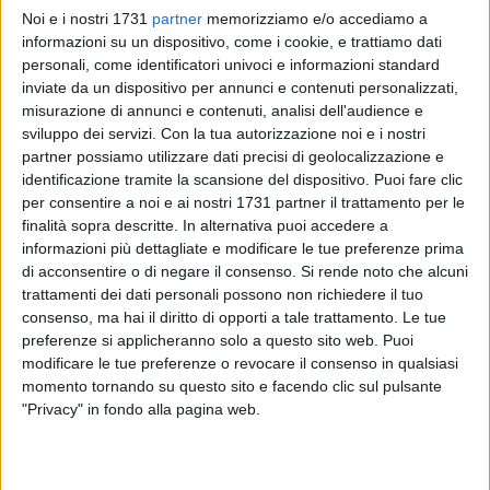
Noi e i nostri 1731
partner
memorizziamo e/o accediamo a
informazioni su un dispositivo, come i cookie, e trattiamo dati
personali, come identificatori univoci e informazioni standard
2
inviate da un dispositivo per annunci e contenuti personalizzati,
misurazione di annunci e contenuti, analisi dell'audience e
sviluppo dei servizi.
Con la tua autorizzazione noi e i nostri
partner possiamo utilizzare dati precisi di geolocalizzazione e
"Che cercate?" è la domanda che Gesù rivolge agli apostoli e
identificazione tramite la scansione del dispositivo. Puoi fare clic
che guiderà il cammino del quarantesimo Pellegrinaggio a
per consentire a noi e ai nostri 1731 partner il trattamento per le
piedi Macerata-Loreto, che si svolgerà nella notte tra sabato
finalità sopra descritte. In alternativa puoi accedere a
9 e domenica 10 giugno. Il Pellegrinaggio, proposto da
informazioni più dettagliate e modificare le tue preferenze prima
Comunione e Liberazione, nacque nel 1978, per iniziativa di
di acconsentire o di negare il consenso.
Si rende noto che alcuni
Monsignor Vecerrica, all'epoca giovane sacerdote e
trattamenti dei dati personali possono non richiedere il tuo
insegnante di religione, che esortò i suoi studenti a mettersi
consenso, ma hai il diritto di opporti a tale trattamento. Le tue
preferenze si applicheranno solo a questo sito web. Puoi
in cammino verso la Santa Casa, come i pellegrini della
modificare le tue preferenze o revocare il consenso in qualsiasi
tradizione: un gesto di fede e di sacrificio, di ringraziamento
momento tornando su questo sito e facendo clic sul pulsante
e di supplica alla Madonna, a conclusione dell'anno
"Privacy" in fondo alla pagina web.
scolastico.
Il cammino notturno verso il santuario di Loreto, a cui