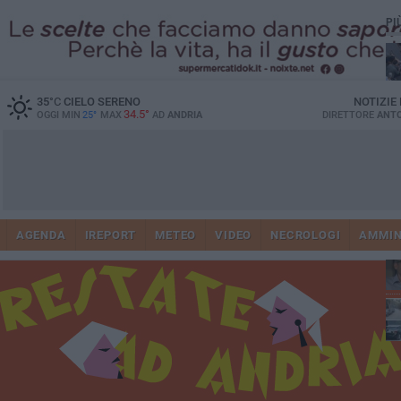
PI
35
°C
CIELO SERENO
NOTIZIE
34.5°
OGGI MIN
25°
MAX
AD
ANDRIA
DIRETTORE
ANTO
41
AGENDA
IREPORT
METEO
VIDEO
NECROLOGI
AMMIN
tra