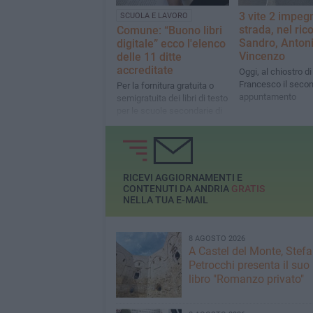
3 vite 2 impegn
SCUOLA E LAVORO
strada, nel ric
Comune: “Buono libri
Sandro, Antoni
digitale” ecco l'elenco
Vincenzo
delle 11 ditte
accreditate
Oggi, al chiostro d
Francesco il seco
Per la fornitura gratuita o
appuntamento
semigratuita dei libri di testo
per le scuole secondarie di
1° e di 2° grado A.S.
2026/2027
RICEVI AGGIORNAMENTI E
CONTENUTI DA ANDRIA
GRATIS
NELLA TUA E-MAIL
8 AGOSTO 2026
A Castel del Monte, Stef
Petrocchi presenta il suo
libro "Romanzo privato"