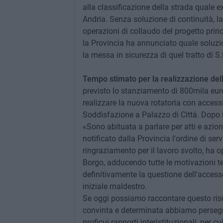
alla classificazione della strada quale 
Andria. Senza soluzione di continuità, la 
operazioni di collaudo del progetto princ
la Provincia ha annunciato quale soluzion
la messa in sicurezza di quel tratto di S.P
Tempo stimato per la realizzazione delle
previsto lo stanziamento di 800mila euro 
realizzare la nuova rotatoria con access
Soddisfazione a Palazzo di Città. Dopo i
«Sono abituata a parlare per atti e azion
notificato dalla Provincia l'ordine di servi
ringraziamento per il lavoro svolto, ha o
Borgo, adducendo tutte le motivazioni tecn
definitivamente la questione dell'access
iniziale maldestro.
Se oggi possiamo raccontare questo risul
convinta e determinata abbiamo persegui
proficui rapporti interistituzionali, per c