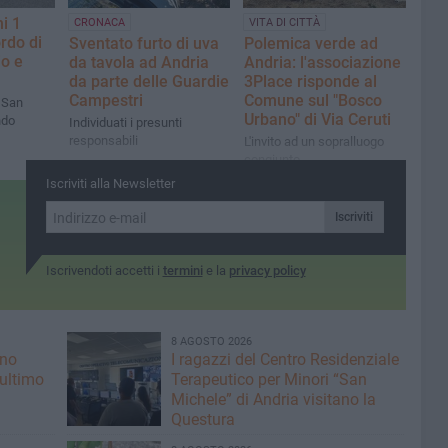
i 1
CRONACA
VITA DI CITTÀ
ordo di
Sventato furto di uva
Polemica verde ad
o e
da tavola ad Andria
Andria: l'associazione
da parte delle Guardie
3Place risponde al
Campestri
Comune sul "Bosco
i San
Urbano" di Via Ceruti
ndo
Individuati i presunti
responsabili
L'invito ad un sopralluogo
congiunto
Iscriviti alla Newsletter
Iscriviti
Iscrivendoti accetti i
termini
e la
privacy policy
8 AGOSTO 2026
ano
I ragazzi del Centro Residenziale
 ultimo
Terapeutico per Minori “San
Michele” di Andria visitano la
Questura