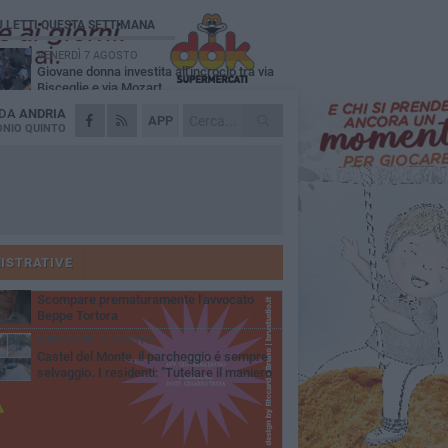
Ù LETTI QUESTA SETTIMANA
VENERDÌ 7 AGOSTO
Giovane donna investita all'incrocio tra via
Bisceglie e via Mozart
 DA
ANDRIA
MARTEDÌ 4 AGOSTO
APP
Cattivo odore dall’abitazione, la macabra
NIO QUINTO
scoperta: trovato morto un uomo di 55 anni
MERCOLEDÌ 5 AGOSTO
"Un branco mi ha aggredito mentre ero in
stampelle": violenza nei confronti di un
enne ad Andria
MARTEDÌ 4 AGOSTO
Andria saluta mons. Agostino Superbo:
celebrati i funerali - FOTO
ISTRATIVE
GIOVEDÌ 30 LUGLIO
Scompare prematuramente l'avvocato
Beppe Tortora
MERCOLEDÌ 5 AGOSTO
Castel del Monte, il parcheggio é sempre
selvaggio. I residenti: "Tutelare il maniero
 vivibilità e rispetto del paesaggio"