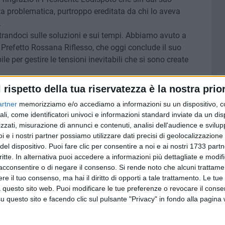
ta problematica, purtroppo ereditata da chi lo aveva
.
randoci sulle soluzioni e sui tempi. Abbiamo avuto a
 Prefetto Rossana Riflesso, che oggi conclude il suo
le per gestire le tensioni inevitabili che si sono create
acia, per il forte legame a quel luogo, alla sua storia, alle
l rispetto della tua riservatezza è la nostra prior
iali e commerciali; a chi in questi anni e mesi di incertezza
artner
memorizziamo e/o accediamo a informazioni su un dispositivo, c
rativi, le proprie scelte di vita.
ali, come identificatori univoci e informazioni standard inviate da un di
to: '
il Borgo non si tocca
'. Ed ecco che a Montegrosso
zzati, misurazione di annunci e contenuti, analisi dell'audience e svilupp
sta rotatoria che permarrà, nel mentre nuove soluzioni
i e i nostri partner possiamo utilizzare dati precisi di geolocalizzazione 
realizzare in tempi prestabiliti. Vigileremo come sempre, e
del dispositivo. Puoi fare clic per consentire a noi e ai nostri 1733 partn
zione istituzionale, giammai dello sterile scontro o
critte. In alternativa puoi accedere a informazioni più dettagliate e modif
tutti. Questo è il territorio che ci piace raccontare, con le
acconsentire o di negare il consenso.
Si rende noto che alcuni trattamen
e il tuo consenso, ma hai il diritto di opporti a tale trattamento. Le tue
 essere mortificato, bensì migliorato.
 questo sito web. Puoi modificare le tue preferenze o revocare il conse
ontinuo a dire: restate uniti. Restiamo uniti. Solo insieme
questo sito e facendo clic sul pulsante "Privacy" in fondo alla pagina
estire».