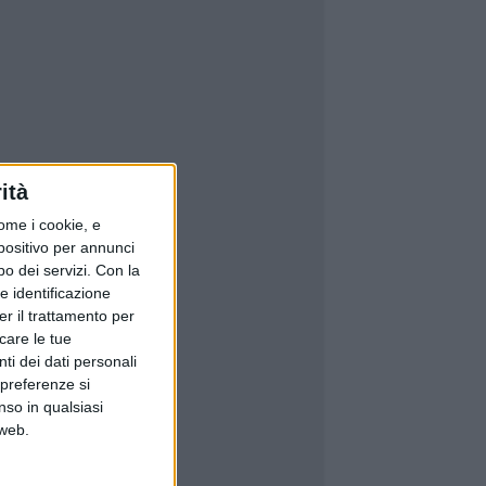
ità
ome i cookie, e
spositivo per annunci
o dei servizi.
Con la
e identificazione
er il trattamento per
icare le tue
ti dei dati personali
 preferenze si
nso in qualsiasi
 web.