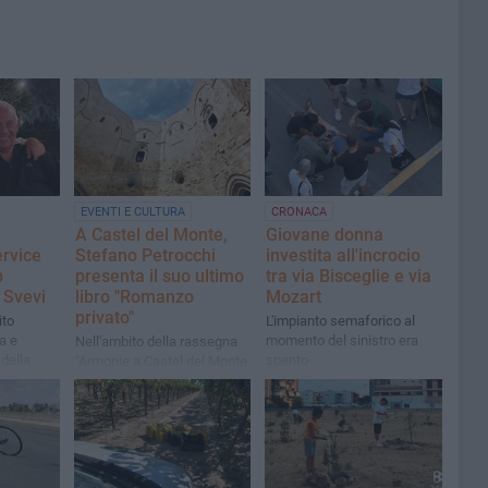
EVENTI E CULTURA
CRONACA
A Castel del Monte,
Giovane donna
ervice
Stefano Petrocchi
investita all'incrocio
b
presenta il suo ultimo
tra via Bisceglie e via
 Svevi
libro "Romanzo
Mozart
privato"
ito
L'impianto semaforico al
ia e
momento del sinistro era
Nell'ambito della rassegna
 della
spento
"Armonie a Castel del Monte
crescita
– Storie di Stelle"
riana