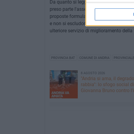
Da quanto si legge negli atti provinciali
preso parte l'assessore alla visione urb
proposte formulate dal sindaco di Andria
e non si escludono interventi migliorativ
ulteriore servizio di miglioramento della 
PROVINCIA BAT
COMUNE DI ANDRIA
PROVINCIAL
8 AGOSTO 2026
"Andria si ama, il degrado
rabbia": lo sfogo social di
Giovanna Bruno contro l'i