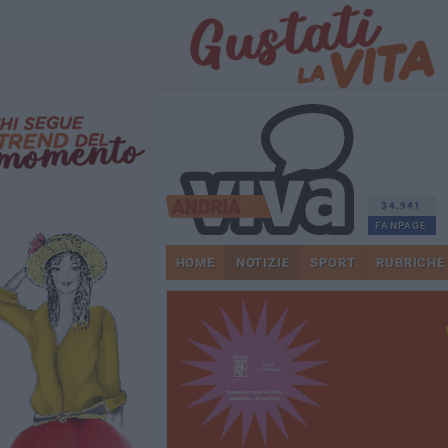
34.941
FANPAGE
HOME
NOTIZIE
SPORT
RUBRICHE