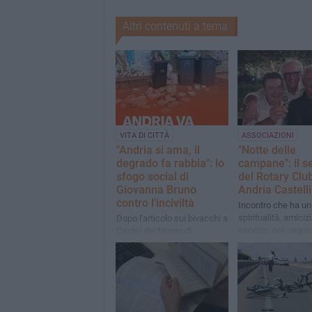
Altri contenuti a tema
VITA DI CITTÀ
ASSOCIAZIONI
"Andria si ama, il
"Notte delle
degrado fa rabbia": lo
campane": il s
sfogo social di
del Rotary Clu
Giovanna Bruno
Andria Castelli
contro l'inciviltà
Incontro che ha un
spiritualità, amiciz
Dopo l'articolo sui bivacchi a
servizio, nel segno
Castel del Monte di
continuità e della 
AndriaViva anche la sindaca
della famiglia rota
stigmatizza l'accaduto