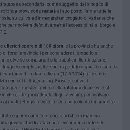
extraurbana secondaria, come suggerito dal sindaco di
rotonda provvisoria resterà al suo posto, fino a tutte le
ipale, su cui va ad innestarsi un progetto di variante che
e per risolvere definitivamente l'accessibilità al borgo e
. 2.
 ulteriori opere è di 180 giorni
e la provincia ha anche
di fondi provinciali per concludere il progetto e
i alle diverse complanari e la pubblica illuminazione.
l lungo e complesso iter che ha portato a questo risultato.
i concludenti. In data odierna (17.5.2024) mi è stato
zio con cui il dirigente ing. Fruscio, cui va il
ptato per il mantenimento della rotatoria di accesso al
iche e l'iter procedurale di qui a venire, per risolvere
o al nostro Borgo, messo in serio pericolo da un progetto
tato e gioire come territorio, è perché in maniera
to questo obiettivo facendo leva innanzi tutto sui
ui ringrazio il Presidente Lodispoto che sin dal suo