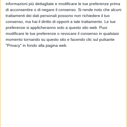
quanto riportato dal PPTTR, una delle regioni meno boschive
informazioni più dettagliate e modificare le tue preferenze prima
di acconsentire o di negare il consenso.
Si rende noto che alcuni
d'Italia.
trattamenti dei dati personali possono non richiedere il tuo
consenso, ma hai il diritto di opporti a tale trattamento. Le tue
Dalla Carta dei tipi forestali – rileva Coldiretti Puglia -
preferenze si applicheranno solo a questo sito web. Puoi
emerge che le categorie più estese sono quelle a «Boschi di
modificare le tue preferenze o revocare il consenso in qualsiasi
cerro, di farnetto, fragno, vallonea» che, con una superficie
momento tornando su questo sito e facendo clic sul pulsante
pari a 46.712 ettari, rappresenta il 19% dei boschi della
"Privacy" in fondo alla pagina web.
Puglia, mentre la categoria «Macchia, arbusteti
mediterranei» che copre 42.594 ettari, pari al 17% del
territorio, le «Pinete di pini mediterranee» estese su 29.553
ettari (12%).
Anche nelle città capoluogo si oscilla dai 9,4 metri quadri pro
capite di verde di Bari ai 9,3 di Foggia, dai 14,8 metri
quadrati di Taranto ai 9,7 di Lecce fino agli 12,9 metri
quadrati a Brindisi, sono stati censiti circa 145mila alberi in
Puglia, dove a guidare la classifica c'è Bari con quasi 30mila
alberi – continua Coldiretti Puglia – seguita da Foggia,
Taranto, Lecce, Barletta, Brindisi e
Andria, fanalino di coda