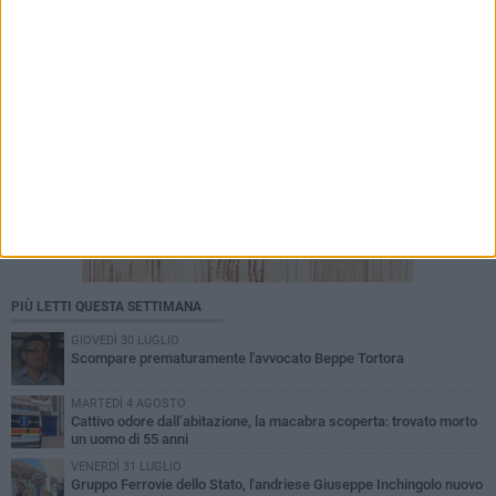
PIÙ LETTI QUESTA SETTIMANA
GIOVEDÌ 30 LUGLIO
Scompare prematuramente l'avvocato Beppe Tortora
MARTEDÌ 4 AGOSTO
Cattivo odore dall’abitazione, la macabra scoperta: trovato morto
un uomo di 55 anni
VENERDÌ 31 LUGLIO
Gruppo Ferrovie dello Stato, l'andriese Giuseppe Inchingolo nuovo