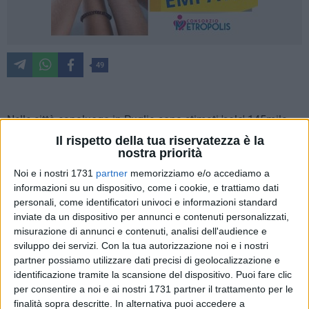
49
Nelle città capoluogo in Puglia sono stimati 'solo' 145mila
alberi, una dotazione di verde pro capite che non supera i 10
Il rispetto della tua riservatezza è la
metri quadrati per abitante, insufficiente a contrastare le
nostra priorità
emissioni inquinanti e i cambiamenti climatici dagli effetti
Noi e i nostri 1731
partner
memorizziamo e/o accediamo a
sempre più dirompenti, ma anche sul fronte boschivo solo il
informazioni su un dispositivo, come i cookie, e trattiamo dati
7,8% della superficie pugliese è coperta da foreste che tra
personali, come identificatori univoci e informazioni standard
inviate da un dispositivo per annunci e contenuti personalizzati,
l'altro risultano molto vulnerabili al degrado e agli incendi. A
misurazione di annunci e contenuti, analisi dell'audience e
lanciare l'allarme è Coldiretti Puglia, , in occasione della
sviluppo dei servizi.
Con la tua autorizzazione noi e i nostri
Giornata Nazionale degli Alberi, istituita come ricorrenza
partner possiamo utilizzare dati precisi di geolocalizzazione e
nazionale con una legge della Repubblica entrata in vigore
identificazione tramite la scansione del dispositivo. Puoi fare clic
dal febbraio 2013, con la superficie forestale di boschi e
per consentire a noi e ai nostri 1731 partner il trattamento per le
macchia in Puglia è pari ad appena 166.415 ettari, secondo
finalità sopra descritte. In alternativa puoi accedere a