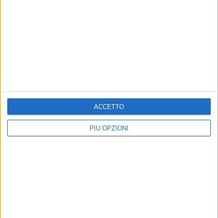
ACCETTO
PIÙ OPZIONI
Altri contenuti a tema