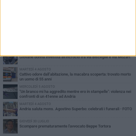
PIÙ LETTI QUESTA SETTIMANA
VENERDÌ 7 AGOSTO
Giovane donna investita all'incrocio tra via Bisceglie e via Mozart
MARTEDÌ 4 AGOSTO
Cattivo odore dall’abitazione, la macabra scoperta: trovato morto
un uomo di 55 anni
MERCOLEDÌ 5 AGOSTO
"Un branco mi ha aggredito mentre ero in stampelle": violenza nei
confronti di un 41enne ad Andria
MARTEDÌ 4 AGOSTO
Andria saluta mons. Agostino Superbo: celebrati i funerali - FOTO
GIOVEDÌ 30 LUGLIO
Scompare prematuramente l'avvocato Beppe Tortora