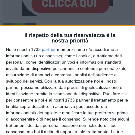
1
Il rispetto della tua riservatezza è la
nostra priorità
Noi e i nostri 1733
partner
memorizziamo e/o accediamo a
In occasione dell'incontro di calcio tra la Fidelis Andria e il
informazioni su un dispositivo, come i cookie, e trattiamo dati
Manfredonia di domenica 2 marzo ore 16:30, si ricorda a
personali, come identificatori univoci e informazioni standard
tutti i bar ed esercizi pubblici posti nelle immediate vicinanze
inviate da un dispositivo per annunci e contenuti personalizzati,
dello Stadio Degli Ulivi, di attenersi scrupolosamente alla
misurazione di annunci e contenuti, analisi dell'audience e
vigente ordinanza sindacale n. 451 del 26/10/2007 che
sviluppo dei servizi.
Con la tua autorizzazione noi e i nostri
partner possiamo utilizzare dati precisi di geolocalizzazione e
ordina il divieto di mescita e somministrazione di qualsiasi
identificazione tramite la scansione del dispositivo. Puoi fare clic
bevanda in contenitori di vetro e/o plastica, ma solo in
per consentire a noi e ai nostri 1733 partner il trattamento per le
bicchieri di carta e/o plastica a partire da due ore prima e
finalità sopra descritte. In alternativa puoi accedere a
sino a cessata esigenza di ordine pubblico.
informazioni più dettagliate e modificare le tue preferenze prima
di acconsentire o di negare il consenso.
Si rende noto che alcuni
L'ordinanza ed il suo contenuto sono stati riportati anche
trattamenti dei dati personali possono non richiedere il tuo
nell'autorizzazione n. 8 del giorno 28/02/2025 del Suap del
consenso, ma hai il diritto di opporti a tale trattamento. Le tue