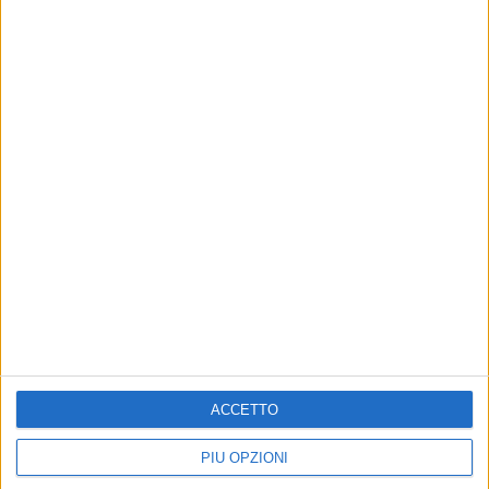
Altri contenuti a tema
Divieto mescita e
ACCETTO
ATTUALITÀ
somministrazione bevande
Stadio “Degli Ulivi”, la Giunta
in contenitori vetro e/o
Delibera sui lavori di
PIÙ OPZIONI
plastica e chiusura delle
manutenzione del portale